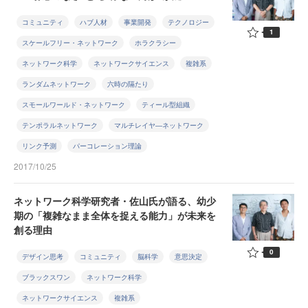
コミュニティ
ハブ人材
事業開発
テクノロジー
1
スケールフリー・ネットワーク
ホラクラシー
ネットワーク科学
ネットワークサイエンス
複雑系
ランダムネットワーク
六時の隔たり
スモールワールド・ネットワーク
ティール型組織
テンポラルネットワーク
マルチレイヤ―ネットワーク
リンク予測
パーコレーション理論
2017/10/25
ネットワーク科学研究者・佐山氏が語る、幼少
期の「複雑なまま全体を捉える能力」が未来を
創る理由
0
デザイン思考
コミュニティ
脳科学
意思決定
ブラックスワン
ネットワーク科学
ネットワークサイエンス
複雑系