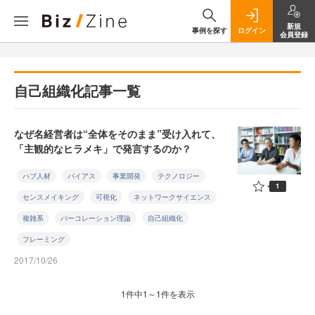
新規
事例を探す
ログイン
会員登録
自己組織化記事一覧
なぜ名経営者は“全体をそのまま”受け入れて、
「主観的なヒラメキ」で発言するのか？
ハブ人材
バイアス
事業開発
テクノロジー
1
センスメイキング
可視化
ネットワークサイエンス
複雑系
パーコレーション理論
自己組織化
フレーミング
2017/10/26
1件中1～1件を表示