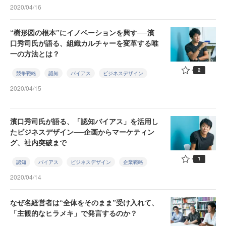
2020/04/16
“樹形図の根本”にイノベーションを興す──濱
口秀司氏が語る、組織カルチャーを変革する唯
一の方法とは？
2
競争戦略
認知
バイアス
ビジネスデザイン
2020/04/15
濱口秀司氏が語る、「認知バイアス」を活用し
たビジネスデザイン──企画からマーケティン
グ、社内突破まで
1
認知
バイアス
ビジネスデザイン
企業戦略
2020/04/14
なぜ名経営者は“全体をそのまま”受け入れて、
「主観的なヒラメキ」で発言するのか？