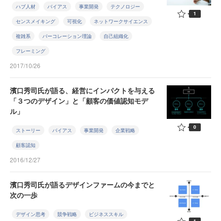
ハブ人材
バイアス
事業開発
テクノロジー
1
センスメイキング
可視化
ネットワークサイエンス
複雑系
パーコレーション理論
自己組織化
フレーミング
2017/10/26
濱口秀司氏が語る、経営にインパクトを与える
「３つのデザイン」と「顧客の価値認知モデ
ル」
0
ストーリー
バイアス
事業開発
企業戦略
顧客認知
2016/12/27
濱口秀司氏が語るデザインファームの今までと
次の一歩
デザイン思考
競争戦略
ビジネススキル