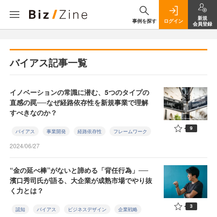
新規
事例を探す
ログイン
会員登録
バイアス記事一覧
イノベーションの常識に潜む、5つのタイプの
直感の罠──なぜ経路依存性を新規事業で理解
すべきなのか？
9
バイアス
事業開発
経路依存性
フレームワーク
2024/06/27
“金の延べ棒”がないと諦める「背任行為」──
濱口秀司氏が語る、大企業が成熟市場でやり抜
く力とは？
3
認知
バイアス
ビジネスデザイン
企業戦略