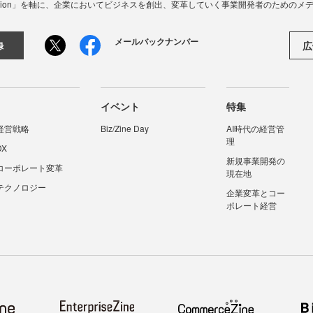
☓ Innovation」を軸に、企業においてビジネスを創出、変革していく事業開発者のための
メールバックナンバー
広
録
イベント
特集
経営戦略
Biz/Zine Day
AI時代の経営管
理
DX
新規事業開発の
コーポレート変革
現在地
テクノロジー
企業変革とコー
ポレート経営