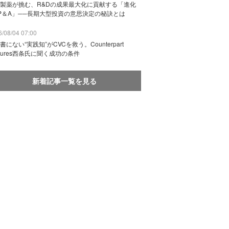
製薬が挑む、R&Dの成果最大化に貢献する「進化
P＆A」──長期大型投資の意思決定の秘訣とは
/08/04 07:00
書にない“実践知”がCVCを救う。Counterpart
ntures西条氏に聞く成功の条件
新着記事一覧を見る