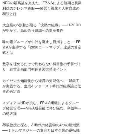
NECの最高益を支えた、FP＆Aによる短期と長期
利益のジレンマ克服──経営可視化と人材育成の
秘訣とは
大企業の6割超が陥る「沈黙の組織」──U-ZERO
が明かす、高め合う組織への変革要件
味の素グループが中計を廃止し目指すこと──FP
＆Aが主導する「2030ロードマップ」達成の算定
式とは
数字を埋めるだけで終わらない科目別の予算づく
り 経営企画部門初任者の実務ポイント
カイゼンの知能化から経営の知能化へ──旭鉄工
が実践する、生成AIファースト時代の組織論と仕
事の再定義
メディアスHDが挑む、FP＆A組織によるグルー
プ経営管理──M＆A成長後に伸び悩む、利益率へ
の処方箋
琴坂教授と探る、AI時代の経営学の4つの新潮流
──ミドルマネジャーの変容と日本企業の逆転戦