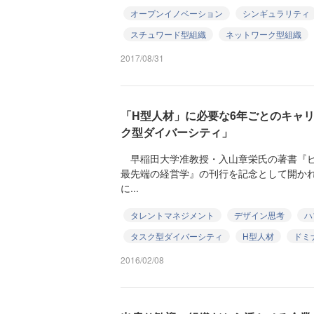
オープンイノベーション
シンギュラリティ
スチュワード型組織
ネットワーク型組織
2017/08/31
「H型人材」に必要な6年ごとのキャ
ク型ダイバーシティ」
早稲田大学准教授・入山章栄氏の著書『ビ
最先端の経営学』の刊行を記念として開かれ
に...
タレントマネジメント
デザイン思考
ハ
タスク型ダイバーシティ
H型人材
ドミ
2016/02/08