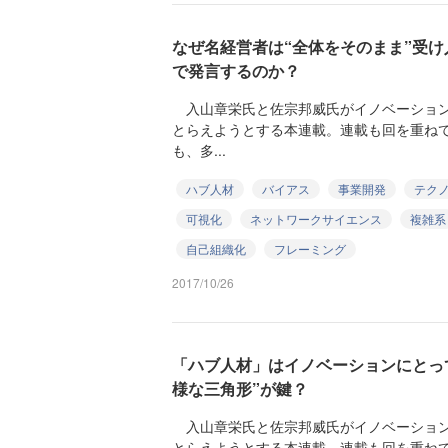
なぜ名経営者は“全体をそのまま”受
で発言するのか？
入山章栄氏と佐宗邦威氏がイノベーション
とらえようとする本連載。連載も回を重ね
も、多...
ハブ人材
バイアス
事業開発
テク
可視化
ネットワークサイエンス
複雑系
自己組織化
フレーミング
2017/10/26
「ハブ人材」はイノベーションにとって
様な三角形”が鍵？
入山章栄氏と佐宗邦威氏がイノベーション
とらえようとする本連載。連載も回を重ね