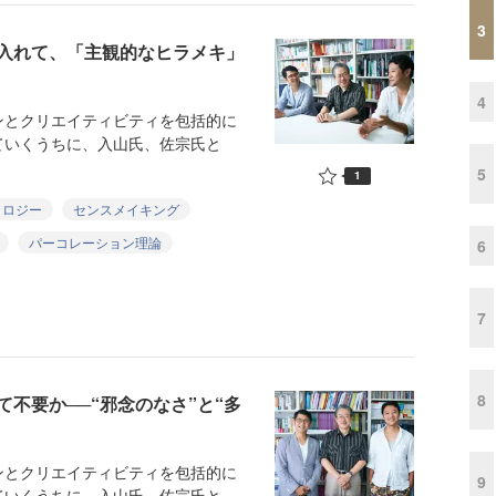
3
け入れて、「主観的なヒラメキ」
4
とクリエイティビティを包括的に
ていくうちに、入山氏、佐宗氏と
5
1
ノロジー
センスメイキング
パーコレーション理論
6
7
8
不要か──“邪念のなさ”と“多
とクリエイティビティを包括的に
9
ていくうちに、入山氏、佐宗氏と