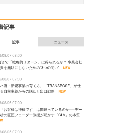
着記事
記事
ニュース
/08/07 08:00
出資で「戦略的リターン」は得られるか？ 事業会社
資を無駄にしないための“3つの問い”
NEW
/08/07 07:00
ハ流・新規事業の育て方。「TRANSPOSE」が仕
る自前主義からの脱却と出口戦略
NEW
/08/06 07:00
「お客様は神様です」は間違っているのか──デー
析の巨匠フェーダー教授が明かす「CLV」の本質
EW
/08/05 07:00