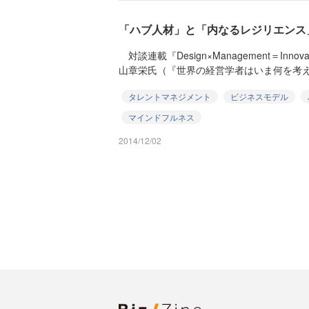
「ハブ人材」と「内なるレジリエンス
対談連載『Design×Management＝Inn
山章栄氏（『世界の経営学者はいま何を考えて
タレントマネジメント
ビジネスモデル
マインドフルネス
2014/12/02