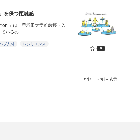
」を保つ距離感
ovation 』は、早稲田大学准教授・入
いるの...
ハブ人材
レジリエンス
0
8件中1～8件を表示