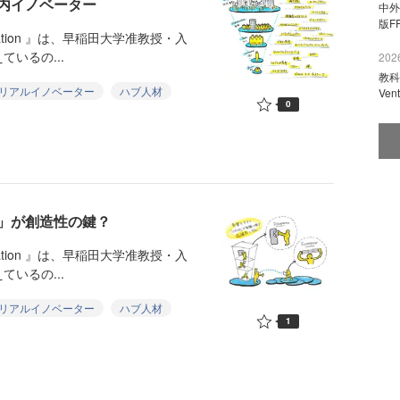
内イノベーター
中外
版F
ovation 』は、早稲田大学准教授・入
いるの...
2026
教科
リアルイノベーター
ハブ人材
Ve
0
」が創造性の鍵？
ovation 』は、早稲田大学准教授・入
いるの...
リアルイノベーター
ハブ人材
1