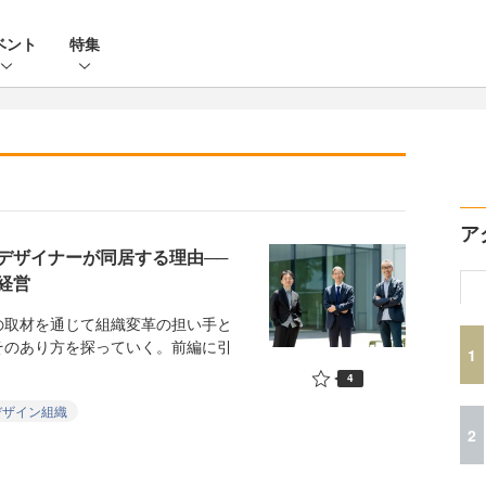
ベント
特集
ア
デザイナーが同居する理由──
経営
取材を通じて組織変革の担い手と
そのあり方を探っていく。前編に引
1
4
デザイン組織
2