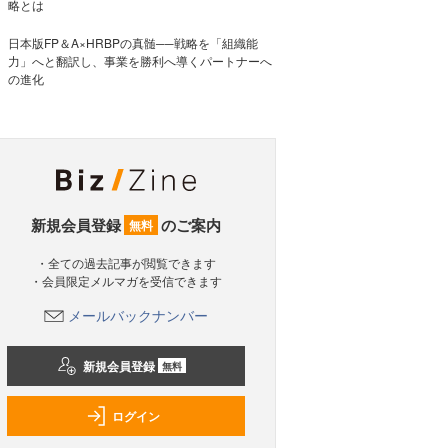
略とは
日本版FP＆A×HRBPの真髄──戦略を「組織能
力」へと翻訳し、事業を勝利へ導くパートナーへ
の進化
新規会員登録
のご案内
無料
・全ての過去記事が閲覧できます
・会員限定メルマガを受信できます
メールバックナンバー
新規会員登録
無料
ログイン