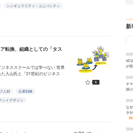
シンギュラリティ・ユニバシティ
新
リア転換、組織としての「タス
2026
VC
が投
ジネススクールでは学べない 世界
た入山氏と『21世紀のビジネス
2026
0
ヤマ
掛け
ブ人材
企業戦略
ナントデザイン
2026
なぜ
タ分
N
2026