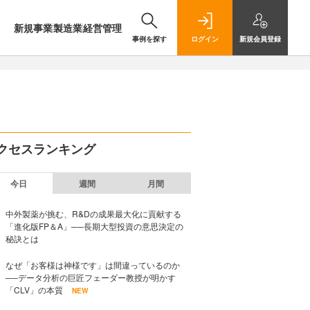
新規事業
製造業
経営管理
事例を探す
ログイン
新規
会員登録
クセスランキング
今日
週間
月間
中外製薬が挑む、R&Dの成果最大化に貢献する
「進化版FP＆A」──長期大型投資の意思決定の
秘訣とは
なぜ「お客様は神様です」は間違っているのか
──データ分析の巨匠フェーダー教授が明かす
「CLV」の本質
NEW