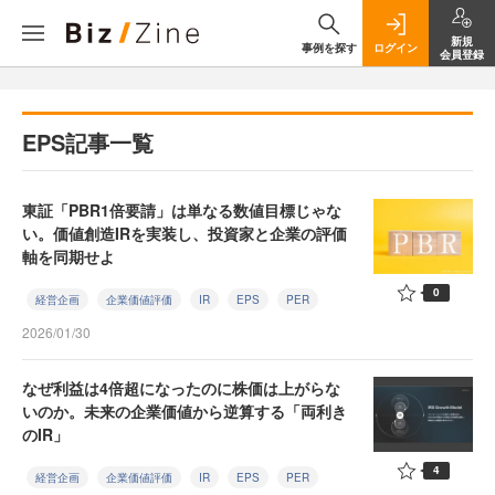
新規
事例を探す
ログイン
会員登録
EPS記事一覧
東証「PBR1倍要請」は単なる数値目標じゃな
い。価値創造IRを実装し、投資家と企業の評価
軸を同期せよ
0
経営企画
企業価値評価
IR
EPS
PER
2026/01/30
なぜ利益は4倍超になったのに株価は上がらな
いのか。未来の企業価値から逆算する「両利き
のIR」
4
経営企画
企業価値評価
IR
EPS
PER