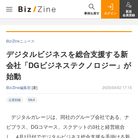
新規
事例を探す
ログイン
会員登録
Biz/Zineニュース
デジタルビジネスを総合支援する新
会社「DGビジネステクノロジー」が
始動
Biz/Zine編集部
[著]
2025/04/02 17:15
企業戦略
M&A
デジタルガレージは、同社のグループ会社である、ナ
ビプラス、DGコマース、スクデットの3社と経営統合
し、4月1日付でデジタルビジネス総合支援を手掛ける新