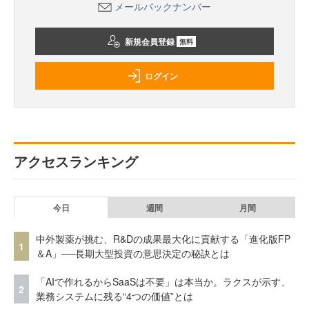
メールバックナンバー
新規会員登録
無料
ログイン
アクセスランキング
今日
週間
月間
中外製薬が挑む、R&Dの成果最大化に貢献する「進化版FP
1
＆A」──長期大型投資の意思決定の秘訣とは
「AIで作れるからSaaSは不要」は本当か。ラクスが示す、
2
業務システムに残る“4つの価値”とは