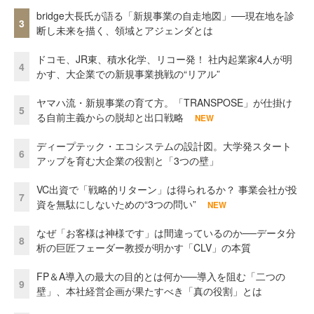
bridge大長氏が語る「新規事業の自走地図」──現在地を診
3
断し未来を描く、領域とアジェンダとは
ドコモ、JR東、積水化学、リコー発！ 社内起業家4人が明
4
かす、大企業での新規事業挑戦の“リアル”
ヤマハ流・新規事業の育て方。「TRANSPOSE」が仕掛け
5
る自前主義からの脱却と出口戦略
NEW
ディープテック・エコシステムの設計図。大学発スタート
6
アップを育む大企業の役割と「3つの壁」
VC出資で「戦略的リターン」は得られるか？ 事業会社が投
7
資を無駄にしないための“3つの問い”
NEW
なぜ「お客様は神様です」は間違っているのか──データ分
8
析の巨匠フェーダー教授が明かす「CLV」の本質
FP＆A導入の最大の目的とは何か──導入を阻む「二つの
9
壁」、本社経営企画が果たすべき「真の役割」とは