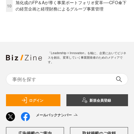
旭化成のFP＆Aが導く事業ポートフォリオ変革──CFO傘下
10
の経営企画と経理財務によるグループ事業管理
「Leadership ☓ Innovation」を軸に、企業においてビジネ
スを創出、変革していく事業開発者のためのメディアで
す。
ログイン
新規会員登録
メールバックナンバー
広告掲載のご案内
取材掲載のご依頼