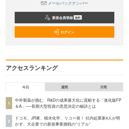
メールバックナンバー
新規会員登録
無料
ログイン
アクセスランキング
今日
週間
月間
中外製薬が挑む、R&Dの成果最大化に貢献する「進化版FP
1
＆A」──長期大型投資の意思決定の秘訣とは
ドコモ、JR東、積水化学、リコー発！ 社内起業家4人が明
2
かす、大企業での新規事業挑戦の“リアル”