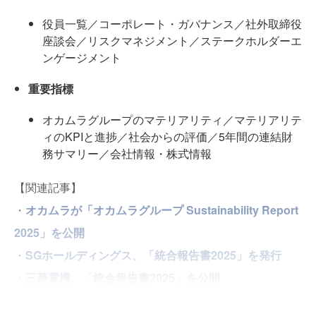
役員一覧／コーポレート・ガバナンス／社外取締役
座談会／リスクマネジメント／ステークホルダーエ
ンゲージメント
重要指標
オカムラグループのマテリアリティ／マテリアリテ
ィのKPIと進捗／社会からの評価／5年間の連結財
務サマリー／会社情報・株式情報
【関連記事】
・
オカムラが「オカムラグループ Sustainability Report
2025」を公開
・
SGホールディングス、「統合報告書2025」を発行
・
三菱電機、「統合報告書2025」を公開