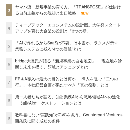
ヤマハ流・新規事業の育て方。「TRANSPOSE」が仕掛け
3
る自前主義からの脱却と出口戦略
NEW
ディープテック・エコシステムの設計図。大学発スタート
4
アップを育む大企業の役割と「3つの壁」
「AIで作れるからSaaSは不要」は本当か。ラクスが示す、
5
業務システムに残る“4つの価値”とは
bridge大長氏が語る「新規事業の自走地図」──現在地を診
6
断し未来を描く、領域とアジェンダとは
FP＆A導入の最大の目的とは何か──導入を阻む「二つの
7
壁」、本社経営企画が果たすべき「真の役割」とは
第一人者たちが語る、知財業務AIから戦略領域AIへの進化
8
──知財AIオーケストレーションとは
教科書にない“実践知”がCVCを救う。Counterpart Ventures
9
西条氏に聞く成功の条件