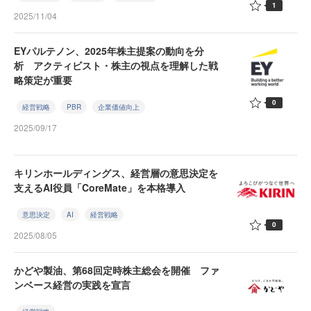
1
2025/11/04
EYパルテノン、2025年株主提案の動向を分
析 アクティビスト・株主の視点を理解した戦
略策定が重要
0
経営戦略
PBR
企業価値向上
2025/09/17
キリンホールディングス、経営層の意思決定を
支えるAI役員「CoreMate」を本格導入
意思決定
AI
経営戦略
0
2025/08/05
かどや製油、第68回定時株主総会を開催 ファ
ンベース経営の実践を宣言