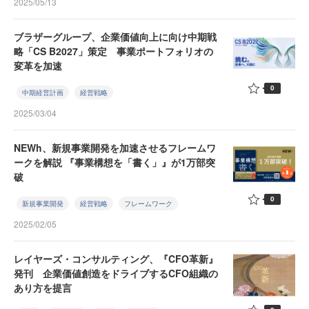
2025/05/13
ブラザーグループ、企業価値向上に向け中期戦
略「CS B2027」策定 事業ポートフォリオの
変革を加速
0
中期経営計画
経営戦略
2025/03/04
NEWh、新規事業開発を加速させるフレームワ
ークを解説 『事業構想を「書く」』が1万部突
破
0
新規事業開発
経営戦略
フレームワーク
2025/02/05
レイヤーズ・コンサルティング、『CFO革新』
発刊 企業価値創造をドライブするCFO組織の
あり方を提言