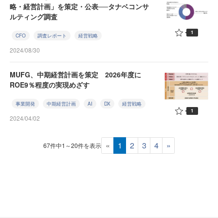
略・経営計画」を策定・公表──タナベコンサ
ルティング調査
1
CFO
調査レポート
経営戦略
2024/08/30
MUFG、中期経営計画を策定 2026年度に
ROE9％程度の実現めざす
事業開発
中期経営計画
AI
DX
経営戦略
1
2024/04/02
«
1
2
3
4
»
67件中1～20件を表示