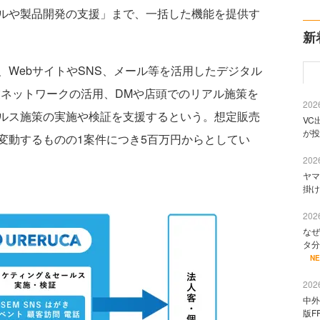
ルや製品開発の支援」まで、一括した機能を提供す
新
WebサイトやSNS、メール等を活用したデジタル
業ネットワークの活用、DMや店頭でのリアル施策を
2026
ルス施策の実施や検証を支援するという。想定販売
VC
が投
変動するものの1案件につき5百万円からとしてい
2026
ヤマ
掛け
2026
なぜ
タ分
N
2026
中外
版F