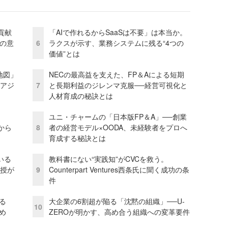
貢献
「AIで作れるからSaaSは不要」は本当か。
資の意
6
ラクスが示す、業務システムに残る“4つの
価値”とは
地図」
NECの最高益を支えた、FP＆Aによる短期
とアジ
7
と長期利益のジレンマ克服──経営可視化と
人材育成の秘訣とは
ユニ・チャームの「日本版FP＆A」──創業
から
8
者の経営モデル×OODA、未経験者をプロへ
育成する秘訣とは
いる
教科書にない“実践知”がCVCを救う。
教授が
9
Counterpart Ventures西条氏に聞く成功の条
件
る
大企業の6割超が陥る「沈黙の組織」──U-
10
め
ZEROが明かす、高め合う組織への変革要件