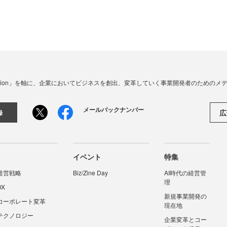
☓ Innovation」を軸に、企業においてビジネスを創出、変革していく事業開発者のための
メールバックナンバー
広
録
イベント
特集
経営戦略
Biz/Zine Day
AI時代の経営管
理
DX
新規事業開発の
コーポレート変革
現在地
テクノロジー
企業変革とコー