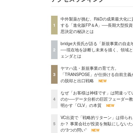
中外製薬が挑む、R&Dの成果最大化に
1
する「進化版FP＆A」──長期大型投
思決定の秘訣とは
bridge大長氏が語る「新規事業の自走
2
──現在地を診断し未来を描く、領域
ェンダとは
ヤマハ流・新規事業の育て方。
3
「TRANSPOSE」が仕掛ける自前主義
の脱却と出口戦略
NEW
なぜ「お客様は神様です」は間違って
4
のか──データ分析の巨匠フェーダー
明かす「CLV」の本質
NEW
VC出資で「戦略的リターン」は得られ
5
か？ 事業会社が投資を無駄にしないた
の“3つの問い”
NEW