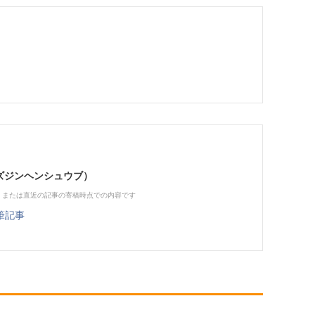
（ビズジンヘンシュウブ）
、または直近の記事の寄稿時点での内容です
筆記事