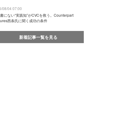
/08/04 07:00
書にない“実践知”がCVCを救う。Counterpart
ntures西条氏に聞く成功の条件
新着記事一覧を見る