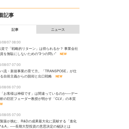
着記事
記事
ニュース
/08/07 08:00
出資で「戦略的リターン」は得られるか？ 事業会社
資を無駄にしないための“3つの問い”
NEW
/08/07 07:00
ハ流・新規事業の育て方。「TRANSPOSE」が仕
る自前主義からの脱却と出口戦略
NEW
/08/06 07:00
「お客様は神様です」は間違っているのか──デー
析の巨匠フェーダー教授が明かす「CLV」の本質
EW
/08/05 07:00
製薬が挑む、R&Dの成果最大化に貢献する「進化
P＆A」──長期大型投資の意思決定の秘訣とは