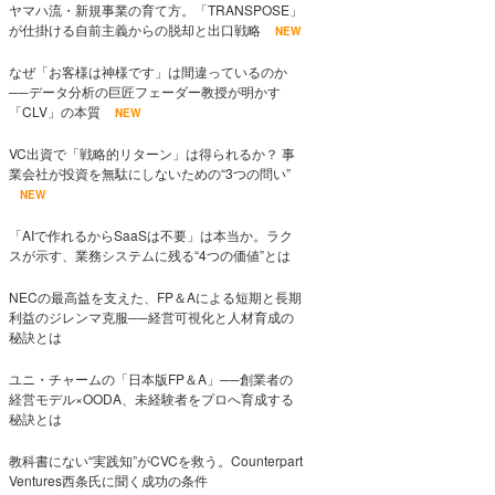
ヤマハ流・新規事業の育て方。「TRANSPOSE」
が仕掛ける自前主義からの脱却と出口戦略
NEW
なぜ「お客様は神様です」は間違っているのか
──データ分析の巨匠フェーダー教授が明かす
「CLV」の本質
NEW
VC出資で「戦略的リターン」は得られるか？ 事
業会社が投資を無駄にしないための“3つの問い”
NEW
「AIで作れるからSaaSは不要」は本当か。ラク
スが示す、業務システムに残る“4つの価値”とは
NECの最高益を支えた、FP＆Aによる短期と長期
利益のジレンマ克服──経営可視化と人材育成の
秘訣とは
ユニ・チャームの「日本版FP＆A」──創業者の
経営モデル×OODA、未経験者をプロへ育成する
秘訣とは
教科書にない“実践知”がCVCを救う。Counterpart
Ventures西条氏に聞く成功の条件