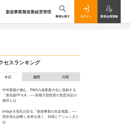
新規事業
製造業
経営管理
事例を探す
ログイン
新規
会員登録
クセスランキング
今日
週間
月間
中外製薬が挑む、R&Dの成果最大化に貢献する
「進化版FP＆A」──長期大型投資の意思決定の
秘訣とは
bridge大長氏が語る「新規事業の自走地図」──
現在地を診断し未来を描く、領域とアジェンダと
は