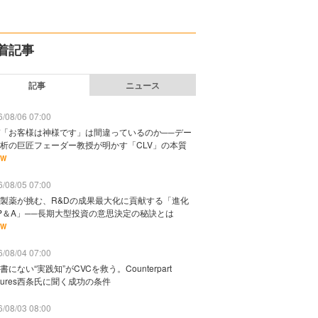
着記事
記事
ニュース
/08/06 07:00
「お客様は神様です」は間違っているのか──デー
析の巨匠フェーダー教授が明かす「CLV」の本質
EW
/08/05 07:00
製薬が挑む、R&Dの成果最大化に貢献する「進化
P＆A」──長期大型投資の意思決定の秘訣とは
EW
/08/04 07:00
書にない“実践知”がCVCを救う。Counterpart
ntures西条氏に聞く成功の条件
/08/03 08:00