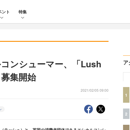
ベント
特集
コンシューマー、「Lush
ア
21」募集開始
2021/02/05 09:00
1
ン
2
H（ラッシュ）と、英国の消費者団体であるエシカルコンシ