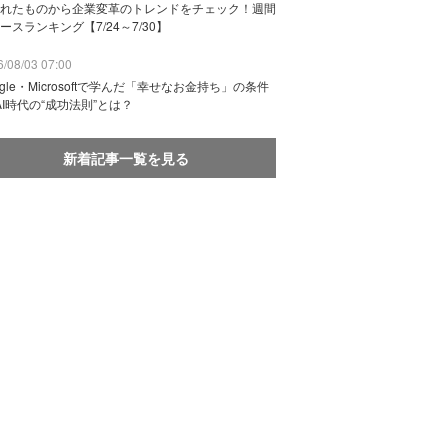
れたものから企業変革のトレンドをチェック！週間
ースランキング【7/24～7/30】
/08/03 07:00
ogle・Microsoftで学んだ「幸せなお金持ち」の条件
AI時代の“成功法則”とは？
新着記事一覧を見る