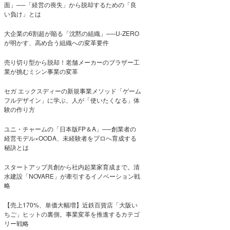
面」──「経営の喪失」から脱却するための「良
い負け」とは
大企業の6割超が陥る「沈黙の組織」──U-ZERO
が明かす、高め合う組織への変革要件
売り切り型から脱却！老舗メーカーのブラザー工
業が挑むミシン事業の変革
セガ エックスディーの新規事業メソッド「ゲーム
フルデザイン」に学ぶ、人が「使いたくなる」体
験の作り方
ユニ・チャームの「日本版FP＆A」──創業者の
経営モデル×OODA、未経験者をプロへ育成する
秘訣とは
スタートアップ共創から社内起業家育成まで。清
水建設「NOVARE」が牽引するイノベーション戦
略
【売上170%、単価大幅増】近鉄百貨店「大阪い
ちご」ヒットの裏側。事業変革を推進するカテゴ
リー戦略