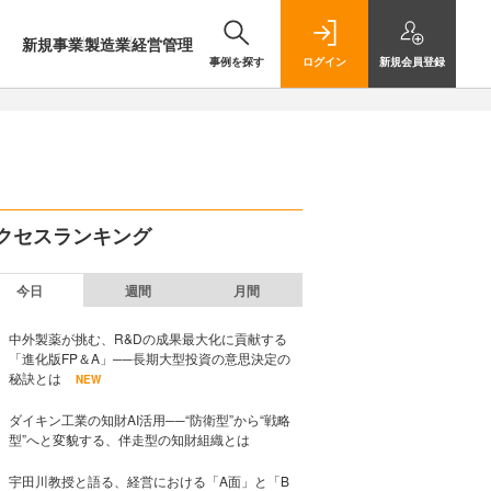
新規事業
製造業
経営管理
事例を探す
ログイン
新規
会員登録
クセスランキング
今日
週間
月間
中外製薬が挑む、R&Dの成果最大化に貢献する
「進化版FP＆A」──長期大型投資の意思決定の
秘訣とは
NEW
ダイキン工業の知財AI活用──“防衛型”から“戦略
型”へと変貌する、伴走型の知財組織とは
宇田川教授と語る、経営における「A面」と「B