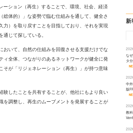
、リジェネレーション（再生）することで、環境、社会、経済
（総体的）」な姿勢で臨む仕組みを通して、健全さ
新
久力）を取り戻すことを目指しており、それを実現
を通じて探している。
において、自然の仕組みを回復させる支援だけでな
2026
なぜ
ティ全体、つながりのあるネットワークが健全に発
タ分
N
こそが「リジェネレーション（再生）」が持つ意味
2026
中外
版F
経験したことを共有することが、他社にもより良い
N
識を調整し、再生のムーブメントを発展することが
2026
教科
Ve
2026