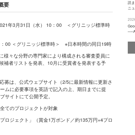
読ま
募概要
ニュ
2026
021年3月31日（水） 10：00 ＜グリニッジ標準時
Go
──
10：00 ＜グリニッジ標準時＞ ※日本時間の同日19時
4月に様々な分野の専門家により構成される審査委員に
終候補者リストを発表、10月に受賞者を発表する予
ize」の応募は、公式ウェブサイト（2/5に最新情報に更新さ
ームに必要事項を英語で記入の上、期日までに提
ブサイトにて公開予定。
全てのプロジェクトが対象
ロジェクト」（賞金1万ポンド／約135万円×4プロ