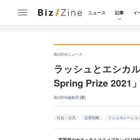
ニュース
記事
イ
Biz/Zineニュース
ラッシュとエシカル
Spring Prize 20
Biz/Zine編集部
[著]
社会・公共
企業戦略
リジェネレーショ
英国発のナチュラルコスメブランドLUS