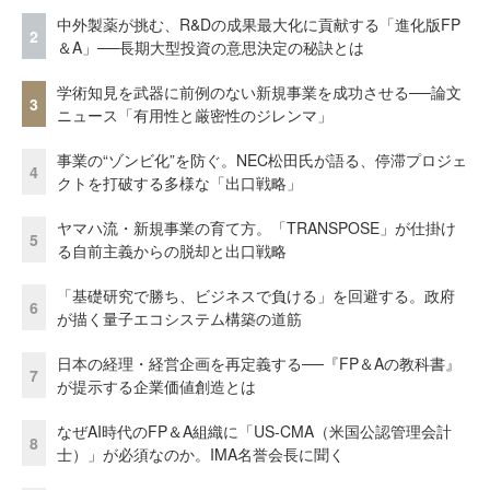
中外製薬が挑む、R&Dの成果最大化に貢献する「進化版FP
2
＆A」──長期大型投資の意思決定の秘訣とは
学術知見を武器に前例のない新規事業を成功させる──論文
3
ニュース「有用性と厳密性のジレンマ」
事業の“ゾンビ化”を防ぐ。NEC松田氏が語る、停滞プロジェ
4
クトを打破する多様な「出口戦略」
ヤマハ流・新規事業の育て方。「TRANSPOSE」が仕掛け
5
る自前主義からの脱却と出口戦略
「基礎研究で勝ち、ビジネスで負ける」を回避する。政府
6
が描く量子エコシステム構築の道筋
日本の経理・経営企画を再定義する──『FP＆Aの教科書』
7
が提示する企業価値創造とは
なぜAI時代のFP＆A組織に「US-CMA（米国公認管理会計
8
士）」が必須なのか。IMA名誉会長に聞く