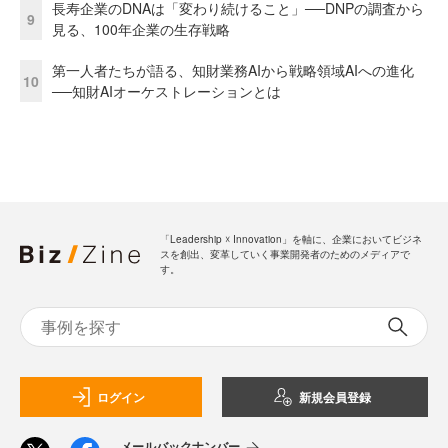
長寿企業のDNAは「変わり続けること」──DNPの調査から
9
見る、100年企業の生存戦略
第一人者たちが語る、知財業務AIから戦略領域AIへの進化
10
──知財AIオーケストレーションとは
「Leadership ☓ Innovation」を軸に、企業においてビジネ
スを創出、変革していく事業開発者のためのメディアで
す。
ログイン
新規会員登録
メールバックナンバー