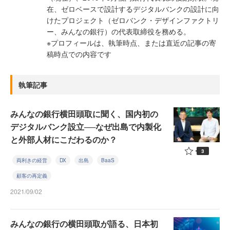
在、ゼロベースで設計するデジタルバンクの設計に向
けたプロジェクト（ゼロバンク・デザインファクトリ
ー、みんなの銀行）の代表取締役を務める。
※プロフィールは、執筆時点、または直近の記事の寄
稿時点での内容です
執筆記事
みんなの銀行横田頭取に聞く、国内初の
デジタルバンク設立──なぜ出島で内製化
と外部人材にこだわるのか？
3
両利きの経営
DX
出島
BaaS
顧客の再定義
2021/09/02
みんなの銀行の横田頭取が語る、日本初