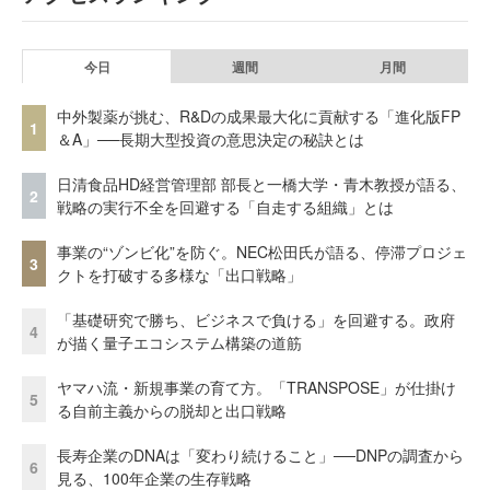
今日
週間
月間
中外製薬が挑む、R&Dの成果最大化に貢献する「進化版FP
1
＆A」──長期大型投資の意思決定の秘訣とは
日清食品HD経営管理部 部長と一橋大学・青木教授が語る、
2
戦略の実行不全を回避する「自走する組織」とは
事業の“ゾンビ化”を防ぐ。NEC松田氏が語る、停滞プロジェ
3
クトを打破する多様な「出口戦略」
「基礎研究で勝ち、ビジネスで負ける」を回避する。政府
4
が描く量子エコシステム構築の道筋
ヤマハ流・新規事業の育て方。「TRANSPOSE」が仕掛け
5
る自前主義からの脱却と出口戦略
長寿企業のDNAは「変わり続けること」──DNPの調査から
6
見る、100年企業の生存戦略