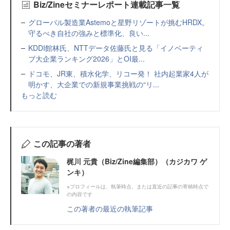
Biz/Zineセミナーレポート連載記事一覧
グローバル製造業Astemoと星野リゾートが挑むHRDX。
守るべき自社の強みと標準化、良い...
KDDI館林氏、NTTデータ佐藤氏と見る「イノベーティ
ブ大企業ランキング2026」とOI最...
ドコモ、JR東、積水化学、リコー発！ 社内起業家4人が
明かす、大企業での新規事業挑戦の“リ...
もっと読む
この記事の著者
梶川 元貴（Biz/Zine編集部）（カジカワ ゲ
ンキ）
※プロフィールは、執筆時点、または直近の記事の寄稿時点で
の内容です
この著者の最近の執筆記事