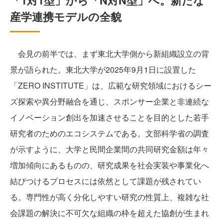
「1対1型」から「N対N型」へ。新たな
産学連携モデルの全貌
会見の前半では、まず東北大学側から新組織設立の背
景が語られた。東北大学が2025年9月1日に設置した
「ZERO INSTITUTE」は、広範な研究領域におけるシー
ズ探索や異分野融合を通じ、スポンサー企業と非連続な
イノベーション創出を加速させることを目的とした若手
研究者のためのエコシステムである。文部科学省の調査
が示すように、大学と民間企業間の共同研究金額は年々
増加傾向にあるものの、研究成果を社会実装や事業化へ
結びつけるプロセスには依然として課題が残されてい
る。専門性が高く分化しやすい研究の性質上、複雑な社
会課題の解決に不可欠な組織の枠を超えた協創が生まれ