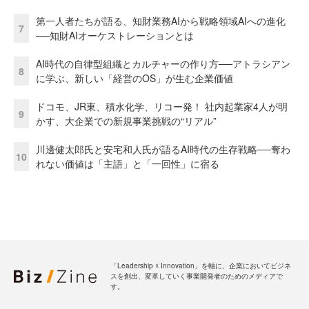
第一人者たちが語る、知財業務AIから戦略領域AIへの進化
7
──知財AIオーケストレーションとは
AI時代の自律型組織とカルチャーの作り方──アトラシアン
8
に学ぶ、新しい「経営のOS」が生む企業価値
ドコモ、JR東、積水化学、リコー発！ 社内起業家4人が明
9
かす、大企業での新規事業挑戦の“リアル”
川邊健太郎氏と安宅和人氏が語るAI時代の生存戦略──奪わ
10
れない価値は「主語」と「一回性」に宿る
「Leadership ☓ Innovation」を軸に、企業においてビジネ
スを創出、変革していく事業開発者のためのメディアで
す。