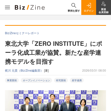
新規
事例を探す
ログイン
会員登録
Biz/Zineセミナーレポート
東北大学「ZERO INSTITUTE」にポ
ーラ化成工業が協賛。新たな産学連
携モデルを目指す
梶川 元貴（Biz/Zine編集部）
[著]
2026/03/31 08:00
事業開発
オープンイノベーション
研究開発
産学連携