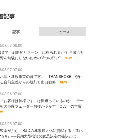
着記事
記事
ニュース
/08/07 08:00
出資で「戦略的リターン」は得られるか？ 事業会社
資を無駄にしないための“3つの問い”
NEW
/08/07 07:00
ハ流・新規事業の育て方。「TRANSPOSE」が仕
る自前主義からの脱却と出口戦略
NEW
/08/06 07:00
「お客様は神様です」は間違っているのか──デー
析の巨匠フェーダー教授が明かす「CLV」の本質
EW
/08/05 07:00
製薬が挑む、R&Dの成果最大化に貢献する「進化
P＆A」──長期大型投資の意思決定の秘訣とは