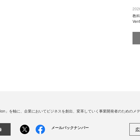
2026
教科
Ve
☓ Innovation」を軸に、企業においてビジネスを創出、変革していく事業開発者のための
メールバックナンバー
広
録