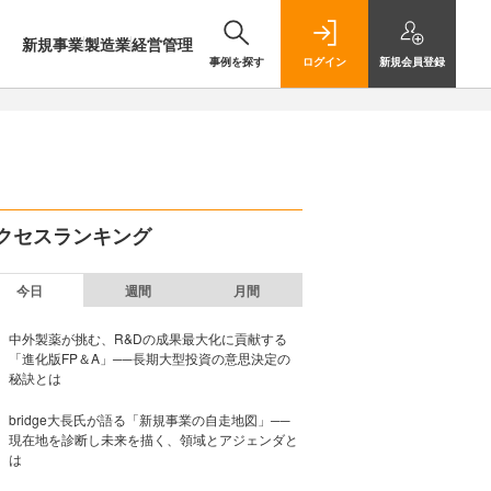
新規事業
製造業
経営管理
事例を探す
ログイン
新規
会員登録
クセスランキング
今日
週間
月間
中外製薬が挑む、R&Dの成果最大化に貢献する
「進化版FP＆A」──長期大型投資の意思決定の
秘訣とは
bridge大長氏が語る「新規事業の自走地図」──
現在地を診断し未来を描く、領域とアジェンダと
は