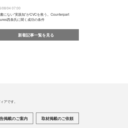
/08/04 07:00
書にない“実践知”がCVCを救う。Counterpart
ntures西条氏に聞く成功の条件
新着記事一覧を見る
メディアです。
告掲載のご案内
取材掲載のご依頼