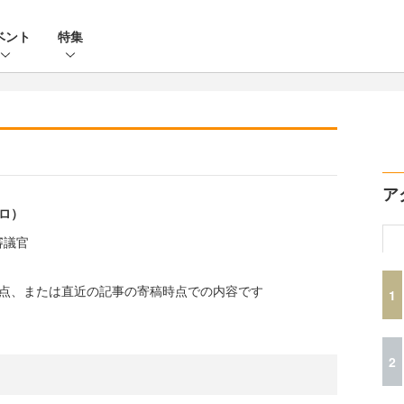
ベント
特集
ア
ヒロ）
審議官
時点、または直近の記事の寄稿時点での内容です
1
2