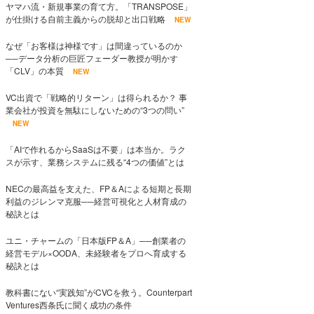
ヤマハ流・新規事業の育て方。「TRANSPOSE」
が仕掛ける自前主義からの脱却と出口戦略
NEW
なぜ「お客様は神様です」は間違っているのか
──データ分析の巨匠フェーダー教授が明かす
「CLV」の本質
NEW
VC出資で「戦略的リターン」は得られるか？ 事
業会社が投資を無駄にしないための“3つの問い”
NEW
「AIで作れるからSaaSは不要」は本当か。ラク
スが示す、業務システムに残る“4つの価値”とは
NECの最高益を支えた、FP＆Aによる短期と長期
利益のジレンマ克服──経営可視化と人材育成の
秘訣とは
ユニ・チャームの「日本版FP＆A」──創業者の
経営モデル×OODA、未経験者をプロへ育成する
秘訣とは
教科書にない“実践知”がCVCを救う。Counterpart
Ventures西条氏に聞く成功の条件