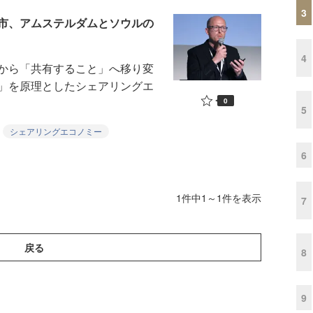
3
市、アムステルダムとソウルの
4
から「共有すること」へ移り変
」を原理としたシェアリングエ
0
5
シェアリングエコノミー
6
1件中1～1件を表示
7
戻る
8
9