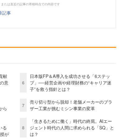
、または直近の記事の寄稿時点での内容です
筆記事
貢献
日本版FP＆A導入を成功させる「6ステッ
資の意
6
プ」──経営企画や経理財務の“キャリア迷
子”を救う指針とは？
売り切り型から脱却！老舗メーカーのブラ
7
から
ザー工業が挑むミシン事業の変革
「生きるために働く」時代の終焉。AIエー
いる
8
ジェント時代の人間に求められる「SQ」と
教授が
は？