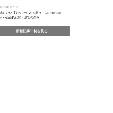
/08/04 07:00
書にない“実践知”がCVCを救う。Counterpart
ntures西条氏に聞く成功の条件
新着記事一覧を見る