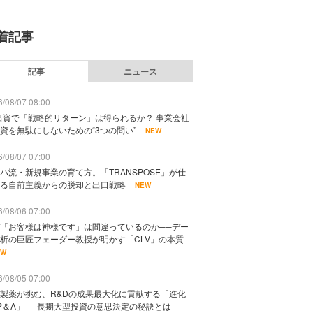
着記事
記事
ニュース
/08/07 08:00
出資で「戦略的リターン」は得られるか？ 事業会社
資を無駄にしないための“3つの問い”
NEW
/08/07 07:00
ハ流・新規事業の育て方。「TRANSPOSE」が仕
る自前主義からの脱却と出口戦略
NEW
/08/06 07:00
「お客様は神様です」は間違っているのか──デー
析の巨匠フェーダー教授が明かす「CLV」の本質
EW
/08/05 07:00
製薬が挑む、R&Dの成果最大化に貢献する「進化
P＆A」──長期大型投資の意思決定の秘訣とは