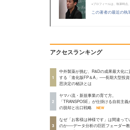
※プロフィールは、執筆時点
この著者の最近の執
アクセスランキング
中外製薬が挑む、R&Dの成果最大化に
1
する「進化版FP＆A」──長期大型投
思決定の秘訣とは
ヤマハ流・新規事業の育て方。
2
「TRANSPOSE」が仕掛ける自前主義
の脱却と出口戦略
NEW
なぜ「お客様は神様です」は間違って
3
のか──データ分析の巨匠フェーダー