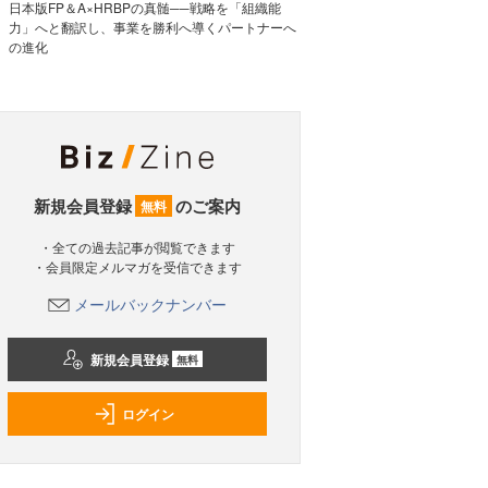
日本版FP＆A×HRBPの真髄──戦略を「組織能
力」へと翻訳し、事業を勝利へ導くパートナーへ
の進化
新規会員登録
のご案内
無料
・全ての過去記事が閲覧できます
・会員限定メルマガを受信できます
メールバックナンバー
新規会員登録
無料
ログイン