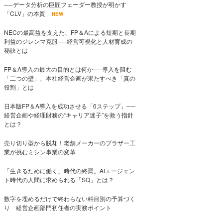
──データ分析の巨匠フェーダー教授が明かす
「CLV」の本質
NEW
NECの最高益を支えた、FP＆Aによる短期と長期
利益のジレンマ克服──経営可視化と人材育成の
秘訣とは
FP＆A導入の最大の目的とは何か──導入を阻む
「二つの壁」、本社経営企画が果たすべき「真の
役割」とは
日本版FP＆A導入を成功させる「6ステップ」──
経営企画や経理財務の“キャリア迷子”を救う指針
とは？
売り切り型から脱却！老舗メーカーのブラザー工
業が挑むミシン事業の変革
「生きるために働く」時代の終焉。AIエージェン
ト時代の人間に求められる「SQ」とは？
数字を埋めるだけで終わらない科目別の予算づく
り 経営企画部門初任者の実務ポイント