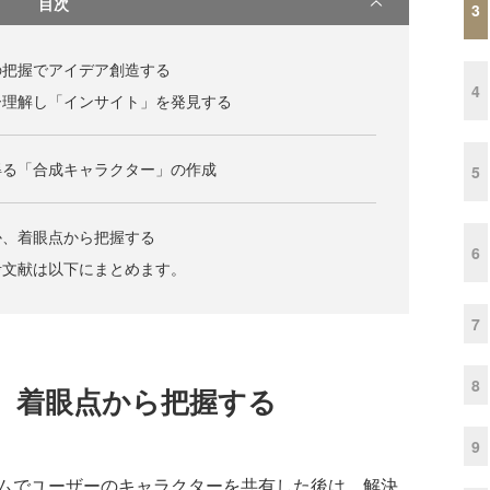
目次
3
の把握でアイデア創造する
4
ー理解し「インサイト」を発見する
得る「合成キャラクター」の作成
5
か、着眼点から把握する
6
文献は以下にまとめます。
7
8
、着眼点から把握する
9
ムでユーザーのキャラクターを共有した後は、解決