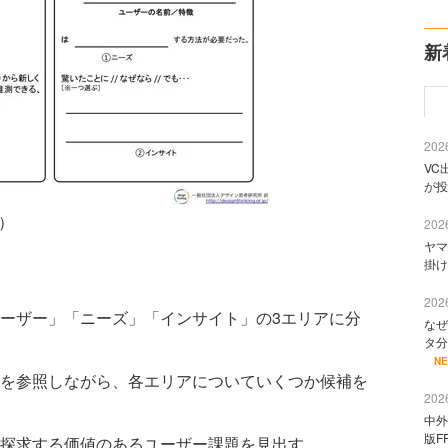
新
2026
VC
が投
）
2026
ヤマ
掛け
2026
ーザー」「ニーズ」「インサイト」の3エリアに分
なぜ
タ分
N
を参照しながら、各エリアについていくつか候補を
2026
中外
版F
探求する価値のあるユーザー課題を見出す