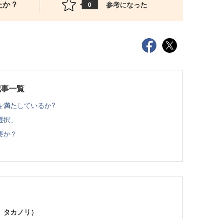
たか？
参考になった
0
載記事一覧
を満たしているか?
選択」
要か？
 タカノリ）