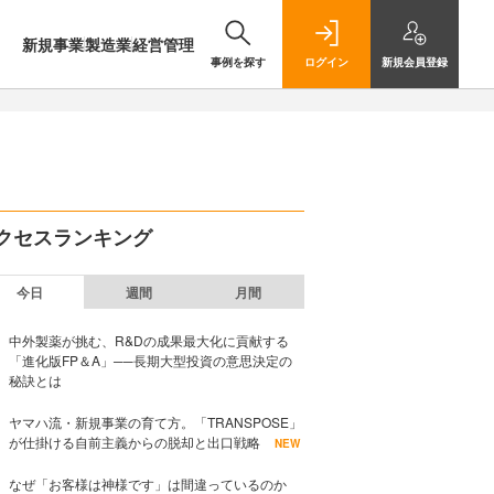
新規事業
製造業
経営管理
事例を探す
ログイン
新規
会員登録
クセスランキング
今日
週間
月間
中外製薬が挑む、R&Dの成果最大化に貢献する
「進化版FP＆A」──長期大型投資の意思決定の
秘訣とは
ヤマハ流・新規事業の育て方。「TRANSPOSE」
が仕掛ける自前主義からの脱却と出口戦略
NEW
なぜ「お客様は神様です」は間違っているのか