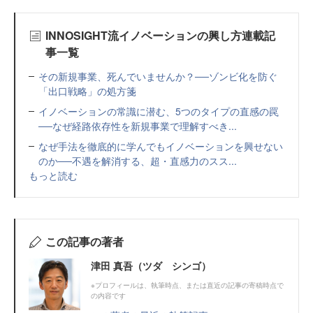
INNOSIGHT流イノベーションの興し方連載記
事一覧
その新規事業、死んでいませんか？──ゾンビ化を防ぐ
「出口戦略」の処方箋
イノベーションの常識に潜む、5つのタイプの直感の罠
──なぜ経路依存性を新規事業で理解すべき...
なぜ手法を徹底的に学んでもイノベーションを興せない
のか──不遇を解消する、超・直感力のスス...
もっと読む
この記事の著者
津田 真吾（ツダ シンゴ）
※プロフィールは、執筆時点、または直近の記事の寄稿時点で
の内容です