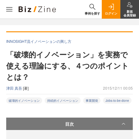
新規
事例を探す
ログイン
会員登録
INNOSIGHT流イノベーションの興し方
「破壊的イノベーション」を実務で
使える理論にする、４つのポイント
とは？
津田 真吾
[著]
2015/12/11 00:05
破壊的イノベーション
持続的イノベーション
事業開発
Jobs-to-be-done
目次