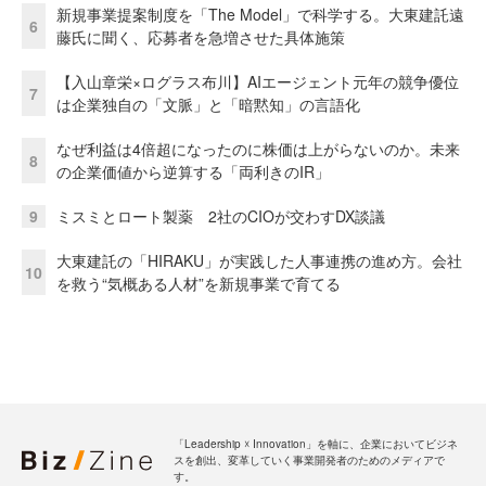
新規事業提案制度を「The Model」で科学する。大東建託遠
6
藤氏に聞く、応募者を急増させた具体施策
【入山章栄×ログラス布川】AIエージェント元年の競争優位
7
は企業独自の「文脈」と「暗黙知」の言語化
なぜ利益は4倍超になったのに株価は上がらないのか。未来
8
の企業価値から逆算する「両利きのIR」
9
ミスミとロート製薬 2社のCIOが交わすDX談議
大東建託の「HIRAKU」が実践した人事連携の進め方。会社
10
を救う“気概ある人材”を新規事業で育てる
「Leadership ☓ Innovation」を軸に、企業においてビジネ
スを創出、変革していく事業開発者のためのメディアで
す。