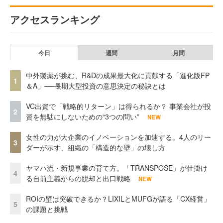
アクセスランキング
今日
週間
月間
中外製薬が挑む、R&Dの成果最大化に貢献する「進化版FP
1
＆A」──長期大型投資の意思決定の秘訣とは
VC出資で「戦略的リターン」は得られるか？ 事業会社が投
2
資を無駄にしないための“3つの問い”
NEW
女性の力が大企業のイノベーションを加速する。4人のリー
3
ダーが示す、組織の「構造的な壁」の壊し方
ヤマハ流・新規事業の育て方。「TRANSPOSE」が仕掛け
4
る自前主義からの脱却と出口戦略
NEW
ROIの壁は突破できるか？LIXILとMUFGが語る「CX経営」
5
の課題と挑戦