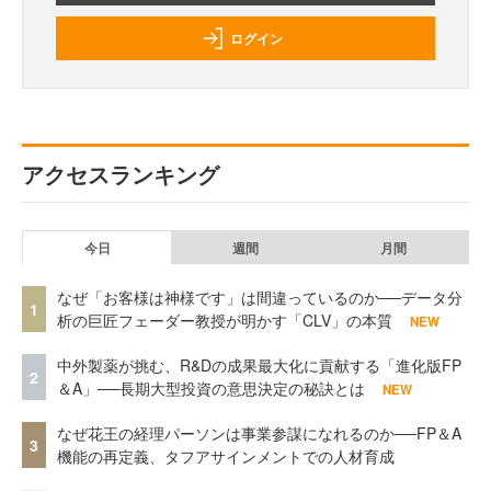
ログイン
アクセスランキング
今日
週間
月間
なぜ「お客様は神様です」は間違っているのか──データ分
1
析の巨匠フェーダー教授が明かす「CLV」の本質
NEW
中外製薬が挑む、R&Dの成果最大化に貢献する「進化版FP
2
＆A」──長期大型投資の意思決定の秘訣とは
NEW
なぜ花王の経理パーソンは事業参謀になれるのか──FP＆A
3
機能の再定義、タフアサインメントでの人材育成