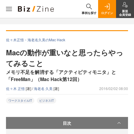
新規
事例を探す
ログイン
会員登録
佐々木正悟・海老名久美のMac Hack
Macの動作が重いなと思ったらやっ
てみること
メモリ不足を解消する「アクティビティモニタ」と
「FreeMan」（Mac Hack第12回）
佐々木 正悟
[著] /
海老名 久美
[著]
2016/02/02 08:00
ワークスタイルIT
ビジネスIT
目次