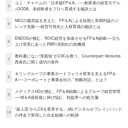
ユニ・チャームの「日本版FP＆A」──創業者の経営モデル
4
×OODA、未経験者をプロへ育成する秘訣とは
NECの最高益を支えた、FP＆Aによる短期と長期利益のジ
5
レンマ克服──経営可視化と人材育成の秘訣とは
ENEOSが挑む、ROIC経営を加速させるFP＆A組織──立ち
6
上げ背景にあったPBR1倍割れの危機感
教科書にない“実践知”がCVCを救う。Counterpart Ventures
7
西条氏に聞く成功の条件
キリングループの事業ポートフォリオ変革を支えるFP＆
8
A──コーポレートと事業会社の「戦略対話」とは？
メディアスHDが挑む、FP＆A組織によるグループ経営管理
9
──M＆A成長後に伸び悩む、利益率への処方箋
“超上流”からCXを変革する。JALデジタルがブレインパッド
10
の伴走で実現した自走組織への軌跡