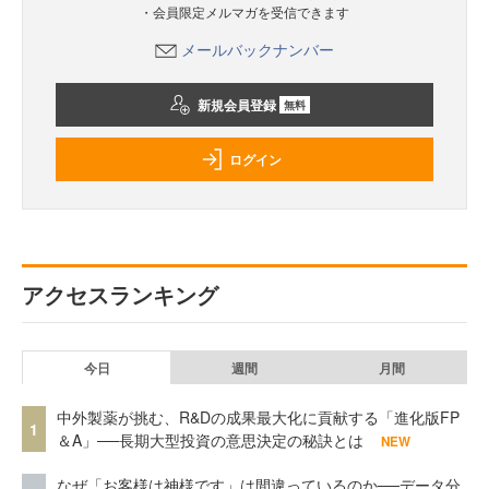
・会員限定メルマガを受信できます
メールバックナンバー
新規会員登録
無料
ログイン
アクセスランキング
今日
週間
月間
中外製薬が挑む、R&Dの成果最大化に貢献する「進化版FP
1
＆A」──長期大型投資の意思決定の秘訣とは
NEW
なぜ「お客様は神様です」は間違っているのか──データ分