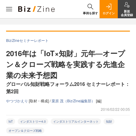
新規
事例を探す
ログイン
会員登録
Biz/Zineセミナーレポート
2016年は「IoT×知財」元年―オープ
ン＆クローズ戦略を実践する先進企
業の未来予想図
グローバル知財戦略フォーラム2016 セミナーレポート：
第2回
やつづかえり
[取材・構成] /
栗原 茂（Biz/Zine編集部）
[編]
2016/02/22 00:05
IoT
インダストリー4.0
インダストリアルインターネット
知財
オープン＆クローズ戦略