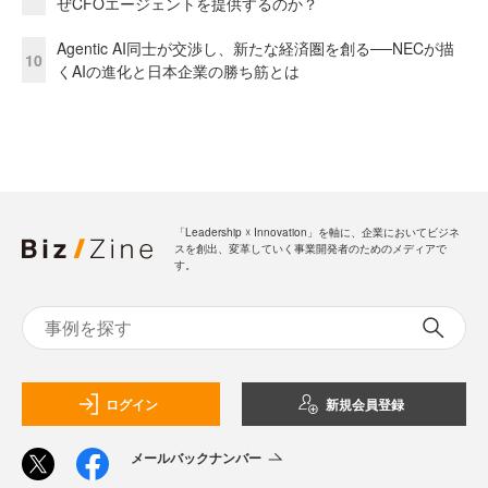
ぜCFOエージェントを提供するのか？
Agentic AI同士が交渉し、新たな経済圏を創る──NECが描
10
くAIの進化と日本企業の勝ち筋とは
「Leadership ☓ Innovation」を軸に、企業においてビジネ
スを創出、変革していく事業開発者のためのメディアで
す。
ログイン
新規会員登録
メールバックナンバー