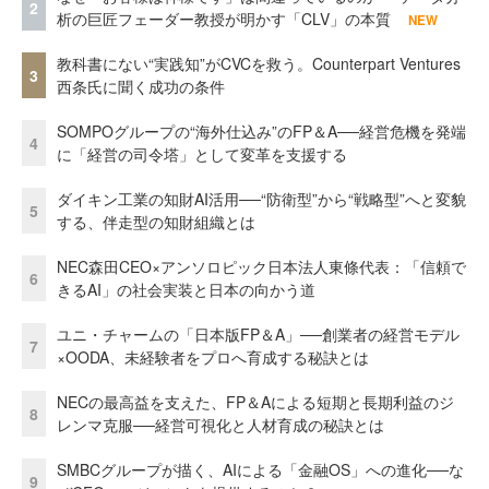
2
析の巨匠フェーダー教授が明かす「CLV」の本質
NEW
教科書にない“実践知”がCVCを救う。Counterpart Ventures
3
西条氏に聞く成功の条件
SOMPOグループの“海外仕込み”のFP＆A──経営危機を発端
4
に「経営の司令塔」として変革を支援する
ダイキン工業の知財AI活用──“防衛型”から“戦略型”へと変貌
5
する、伴走型の知財組織とは
NEC森田CEO×アンソロピック日本法人東條代表：「信頼で
6
きるAI」の社会実装と日本の向かう道
ユニ・チャームの「日本版FP＆A」──創業者の経営モデル
7
×OODA、未経験者をプロへ育成する秘訣とは
NECの最高益を支えた、FP＆Aによる短期と長期利益のジ
8
レンマ克服──経営可視化と人材育成の秘訣とは
SMBCグループが描く、AIによる「金融OS」への進化──な
9