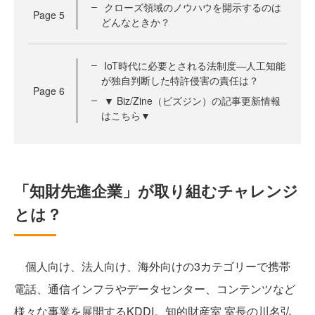
クローズ領域のノウハウを開示するのは
Page
5
どんなときか？
IoT時代に必要とされる法制度―人工知能
が独自判断した特許侵害の責任は？
Page
6
▼ Biz/Zine（ビズジン）の記事更新情報
はこちら▼
「知財先進企業」が取り組むチャレンジ
とは？
個人向け、法人向け、海外向けの3カテゴリーで携帯
電話、通信インフラやデータセンター、コンテンツなど
様々な事業を展開するKDDI。知的財産室 室長の川名弘