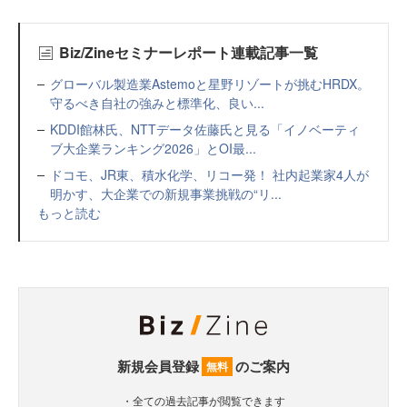
Biz/Zineセミナーレポート連載記事一覧
グローバル製造業Astemoと星野リゾートが挑むHRDX。
守るべき自社の強みと標準化、良い...
KDDI館林氏、NTTデータ佐藤氏と見る「イノベーティ
ブ大企業ランキング2026」とOI最...
ドコモ、JR東、積水化学、リコー発！ 社内起業家4人が
明かす、大企業での新規事業挑戦の“リ...
もっと読む
新規会員登録
のご案内
無料
・全ての過去記事が閲覧できます