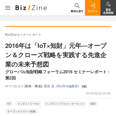
新規
事例を探す
ログイン
会員登録
Biz/Zineセミナーレポート
2016年は「IoT×知財」元年―オープ
ン＆クローズ戦略を実践する先進企
業の未来予想図
グローバル知財戦略フォーラム2016 セミナーレポート：
第2回
やつづかえり
[取材・構成] /
栗原 茂（Biz/Zine編集部）
[編]
2016/02/22 00:05
IoT
インダストリー4.0
インダストリアルインターネット
知財
オープン＆クローズ戦略