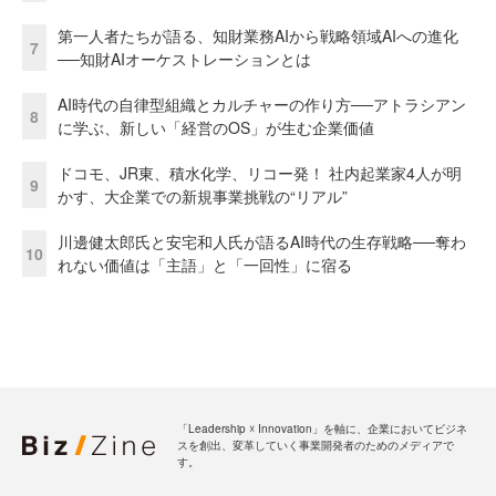
第一人者たちが語る、知財業務AIから戦略領域AIへの進化
7
──知財AIオーケストレーションとは
AI時代の自律型組織とカルチャーの作り方──アトラシアン
8
に学ぶ、新しい「経営のOS」が生む企業価値
ドコモ、JR東、積水化学、リコー発！ 社内起業家4人が明
9
かす、大企業での新規事業挑戦の“リアル”
川邊健太郎氏と安宅和人氏が語るAI時代の生存戦略──奪わ
10
れない価値は「主語」と「一回性」に宿る
「Leadership ☓ Innovation」を軸に、企業においてビジネ
スを創出、変革していく事業開発者のためのメディアで
す。