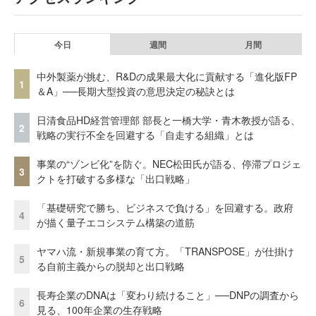
今日
週間
月間
中外製薬が挑む、R&Dの成果最大化に貢献する「進化版FP
1
＆A」──長期大型投資の意思決定の秘訣とは
日清食品HD経営管理部 部長と一橋大学・青木教授が語る、
2
戦略の実行不全を回避する「自走する組織」とは
事業の“ゾンビ化”を防ぐ。NEC松田氏が語る、停滞プロジェ
3
クトを打破する多様な「出口戦略」
「基礎研究で勝ち、ビジネスで負ける」を回避する。政府
4
が描く量子エコシステム構築の道筋
ヤマハ流・新規事業の育て方。「TRANSPOSE」が仕掛け
5
る自前主義からの脱却と出口戦略
長寿企業のDNAは「変わり続けること」──DNPの調査から
6
見る、100年企業の生存戦略