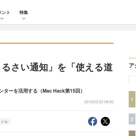
ベント
特集
の「うるさい通知」を「使える道
ア
ーを活用する（Mac Hack第15回）
1
2016/02/23 08:00
2
タイル