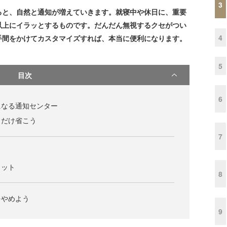
3
ると、自然と通知が増えていきます。就寝中や休日に、重要
以上にイラッとするものです。だんだん無視するクセがつい
4
手間をかけてカスタマイズすれば、本当に便利になります。
5
目次
6
になる通知センター
」だけ省こう
7
ェット
8
をやめよう
9