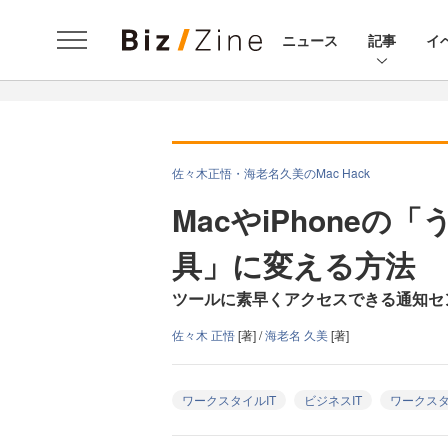
ニュース
記事
イ
佐々木正悟・海老名久美のMac Hack
MacやiPhone
具」に変える方法
ツールに素早くアクセスできる通知センタ
佐々木 正悟
[著] /
海老名 久美
[著]
ワークスタイルIT
ビジネスIT
ワークス