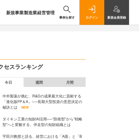
新規事業
製造業
経営管理
事例を探す
ログイン
新規
会員登録
クセスランキング
今日
週間
月間
中外製薬が挑む、R&Dの成果最大化に貢献する
「進化版FP＆A」──長期大型投資の意思決定の
秘訣とは
NEW
ダイキン工業の知財AI活用──“防衛型”から“戦略
型”へと変貌する、伴走型の知財組織とは
宇田川教授と語る、経営における「A面」と「B