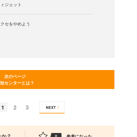
ウィジェット
るクセをやめよう
次のページ
知センターとは？
1
2
3
NEXT
たか？
参考になった
0