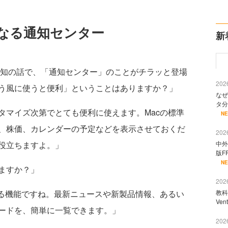
なる通知センター
新
ookの通知の話で、「通知センター」のことがチラッと登場
2026
う風に使うと便利」ということはありますか？」
なぜ
タ分
タマイズ次第でとても便利に使えます。Macの標準
N
、株価、カレンダーの予定などを表示させておくだ
2026
役立ちますよ。」
中外
版F
N
ますか？」
2026
できる機能ですね。最新ニュースや新製品情報、あるい
教科
Ve
ードを、簡単に一覧できます。」
2026