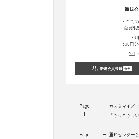
新規会
・全ての
・会員限
・翔
500円
新規会員登録
無料
Page
カスタマイズ
1
「うっとうし
Page
通知センター