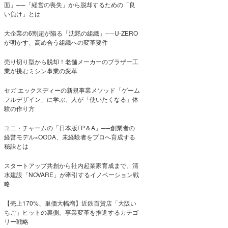
面」──「経営の喪失」から脱却するための「良
い負け」とは
大企業の6割超が陥る「沈黙の組織」──U-ZERO
が明かす、高め合う組織への変革要件
売り切り型から脱却！老舗メーカーのブラザー工
業が挑むミシン事業の変革
セガ エックスディーの新規事業メソッド「ゲーム
フルデザイン」に学ぶ、人が「使いたくなる」体
験の作り方
ユニ・チャームの「日本版FP＆A」──創業者の
経営モデル×OODA、未経験者をプロへ育成する
秘訣とは
スタートアップ共創から社内起業家育成まで。清
水建設「NOVARE」が牽引するイノベーション戦
略
【売上170%、単価大幅増】近鉄百貨店「大阪い
ちご」ヒットの裏側。事業変革を推進するカテゴ
リー戦略