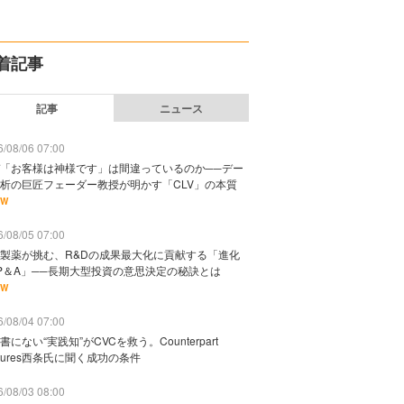
着記事
記事
ニュース
/08/06 07:00
「お客様は神様です」は間違っているのか──デー
析の巨匠フェーダー教授が明かす「CLV」の本質
EW
/08/05 07:00
製薬が挑む、R&Dの成果最大化に貢献する「進化
P＆A」──長期大型投資の意思決定の秘訣とは
EW
/08/04 07:00
書にない“実践知”がCVCを救う。Counterpart
ntures西条氏に聞く成功の条件
/08/03 08:00