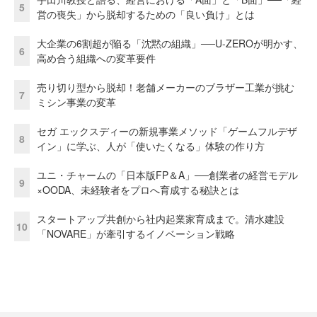
5
営の喪失」から脱却するための「良い負け」とは
大企業の6割超が陥る「沈黙の組織」──U-ZEROが明かす、
6
高め合う組織への変革要件
売り切り型から脱却！老舗メーカーのブラザー工業が挑む
7
ミシン事業の変革
セガ エックスディーの新規事業メソッド「ゲームフルデザ
8
イン」に学ぶ、人が「使いたくなる」体験の作り方
ユニ・チャームの「日本版FP＆A」──創業者の経営モデル
9
×OODA、未経験者をプロへ育成する秘訣とは
スタートアップ共創から社内起業家育成まで。清水建設
10
「NOVARE」が牽引するイノベーション戦略