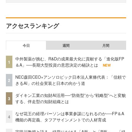
アクセスランキング
今日
週間
月間
中外製薬が挑む、R&Dの成果最大化に貢献する「進化版FP
1
＆A」──長期大型投資の意思決定の秘訣とは
NEW
NEC森田CEO×アンソロピック日本法人東條代表：「信頼で
2
きるAI」の社会実装と日本の向かう道
ダイキン工業の知財AI活用──“防衛型”から“戦略型”へと変貌
3
する、伴走型の知財組織とは
なぜ花王の経理パーソンは事業参謀になれるのか──FP＆A
4
機能の再定義、タフアサインメントでの人材育成
宇田川教授と語る、経営における「A面」と「B面」──「経