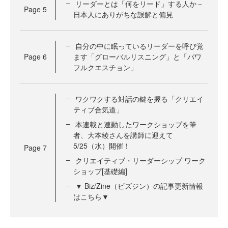
リーダーとは「何をリード」する人か－
Page
5
日本人にありがちな誤解と偏見
自分の中に眠っているリーダーを呼び覚
Page
6
ます「グローバルリスニング」と「パワ
フルクエスチョン」
ワクワクする対話の鍵を握る「クリエイ
ティブ合気道」
本連載と連動したワークショップを筆
者、大本綾さんを講師に迎えて
5/25（水）開催！
Page
7
クリエイティブ・リーダーシップ ワーク
ショップ[基礎編]
▼ Biz/Zine（ビズジン）の記事更新情報
はこちら▼