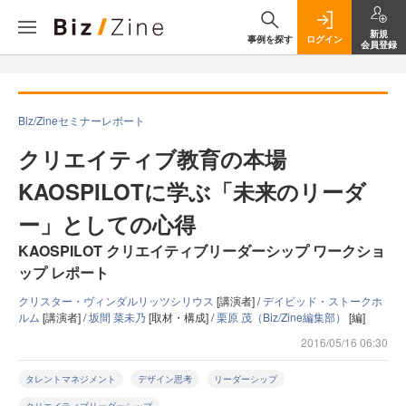
新規
事例を探す
ログイン
会員登録
Biz/Zineセミナーレポート
クリエイティブ教育の本場
KAOSPILOTに学ぶ「未来のリーダ
ー」としての心得
KAOSPILOT クリエイティブリーダーシップ ワークショ
ップ レポート
クリスター・ヴィンダルリッツシリウス
[講演者] /
デイビッド・ストークホ
ルム
[講演者] /
坂間 菜未乃
[取材・構成] /
栗原 茂（Biz/Zine編集部）
[編]
2016/05/16 06:30
タレントマネジメント
デザイン思考
リーダーシップ