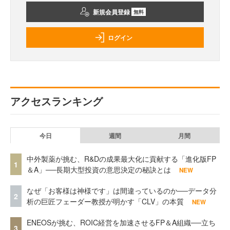
新規会員登録
無料
ログイン
アクセスランキング
今日
週間
月間
中外製薬が挑む、R&Dの成果最大化に貢献する「進化版FP
1
＆A」──長期大型投資の意思決定の秘訣とは
NEW
なぜ「お客様は神様です」は間違っているのか──データ分
2
析の巨匠フェーダー教授が明かす「CLV」の本質
NEW
ENEOSが挑む、ROIC経営を加速させるFP＆A組織──立ち
3