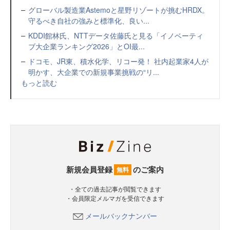
グローバル製造業Astemoと星野リゾートが挑むHRDX。
守るべき自社の強みと標準化、良い...
KDDI館林氏、NTTデータ佐藤氏と見る「イノベーティ
ブ大企業ランキング2026」とOI最...
ドコモ、JR東、積水化学、リコー発！ 社内起業家4人が
明かす、大企業での新規事業挑戦の“リ...
もっと読む
新規会員登録
のご案内
無料
・全ての過去記事が閲覧できます
・会員限定メルマガを受信できます
メールバックナンバー