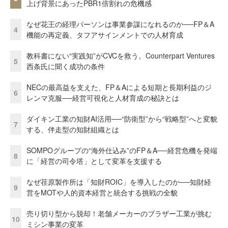
上げ背景にあったPBR1倍割れの危機感
なぜ花王の経理パーソンは事業参謀になれるのか──FP＆A
4
機能の再定義、タフアサインメントでの人材育成
教科書にない“実践知”がCVCを救う。Counterpart Ventures
5
西条氏に聞く成功の条件
NECの最高益を支えた、FP＆Aによる短期と長期利益のジ
6
レンマ克服──経営可視化と人材育成の秘訣とは
ダイキン工業の知財AI活用──“防衛型”から“戦略型”へと変貌
7
する、伴走型の知財組織とは
SOMPOグループの“海外仕込み”のFP＆A──経営危機を発端
8
に「経営の司令塔」として変革を支援する
なぜ荏原製作所は「知財ROIC」を導入したのか──知財経
9
営をMOTや人的資本経営と統合する挑戦の全貌
売り切り型から脱却！老舗メーカーのブラザー工業が挑む
10
ミシン事業の変革