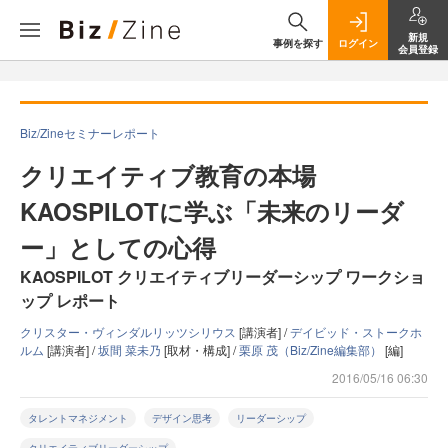
新規
事例を探す
ログイン
会員登録
Biz/Zineセミナーレポート
クリエイティブ教育の本場
KAOSPILOTに学ぶ「未来のリーダ
ー」としての心得
KAOSPILOT クリエイティブリーダーシップ ワークショ
ップ レポート
クリスター・ヴィンダルリッツシリウス
[講演者] /
デイビッド・ストークホ
ルム
[講演者] /
坂間 菜未乃
[取材・構成] /
栗原 茂（Biz/Zine編集部）
[編]
2016/05/16 06:30
タレントマネジメント
デザイン思考
リーダーシップ