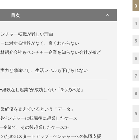
3
目次
4
ベンチャー転職が難しい理由
5
ャーに対する情報がなく、良くわからない
人材紹介会社もベンチャー企業を知らない会社が殆ど
6
を実力と勘違いし、生活レベルも下げられない
7
ー経験なし起業”が成功しない「3つの不足」
8
起業経済を支えているという「データ」
9
後ベンチャーに転職後に起業したケース
ー企業で、その後起業したケース≫
人のためのスタートアップ・ベンチャーへの転職支援
10