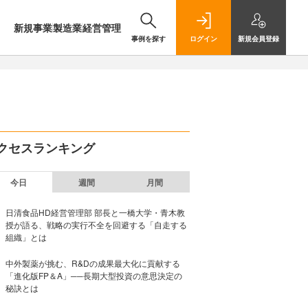
新規事業
製造業
経営管理
事例を探す
ログイン
新規
会員登録
クセスランキング
今日
週間
月間
日清食品HD経営管理部 部長と一橋大学・青木教
授が語る、戦略の実行不全を回避する「自走する
組織」とは
中外製薬が挑む、R&Dの成果最大化に貢献する
「進化版FP＆A」──長期大型投資の意思決定の
秘訣とは