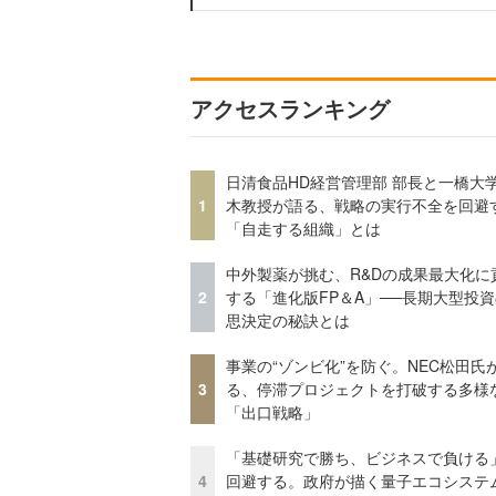
アクセスランキング
日清食品HD経営管理部 部長と一橋大
1
木教授が語る、戦略の実行不全を回避
「自走する組織」とは
中外製薬が挑む、R&Dの成果最大化に
2
する「進化版FP＆A」──長期大型投
思決定の秘訣とは
事業の“ゾンビ化”を防ぐ。NEC松田氏
3
る、停滞プロジェクトを打破する多様
「出口戦略」
「基礎研究で勝ち、ビジネスで負ける
4
回避する。政府が描く量子エコシステ