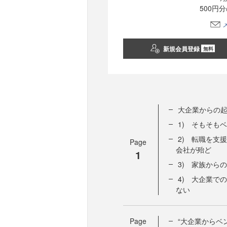
500円
新規会員登録
無料
大企業からの
1) そもそも
2) 転職を支
Page
会社が殆ど
1
3) 家族から
4) 大企業で
ない
Page
“大企業からベ