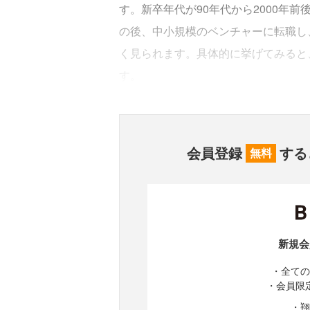
す。新卒年代が90年代から2000年
の後、中小規模のベンチャーに転職し
く見られます。具体的に挙げてみると
す。
会員登録
する
無料
新規会
・全ての
・会員限
・翔