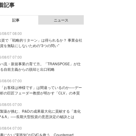
着記事
記事
ニュース
/08/07 08:00
出資で「戦略的リターン」は得られるか？ 事業会社
資を無駄にしないための“3つの問い”
/08/07 07:00
ハ流・新規事業の育て方。「TRANSPOSE」が仕
る自前主義からの脱却と出口戦略
/08/06 07:00
「お客様は神様です」は間違っているのか──デー
析の巨匠フェーダー教授が明かす「CLV」の本質
/08/05 07:00
製薬が挑む、R&Dの成果最大化に貢献する「進化
P＆A」──長期大型投資の意思決定の秘訣とは
/08/04 07:00
書にない“実践知”がCVCを救う。Counterpart