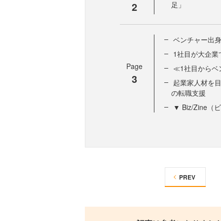
2
足」
ベンチャー出
1社目が大企業
Page
≪1社目からベ
3
起業家人材を
の転職支援
▼ Biz/Zi
PREV