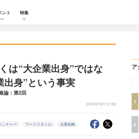
ベント
特集
くは“大企業出身”ではな
ア
業出身”という事実
略論：第2回
1
2016/07/01 07:00
2
ベンチャー
ワークスタイル
企業戦略