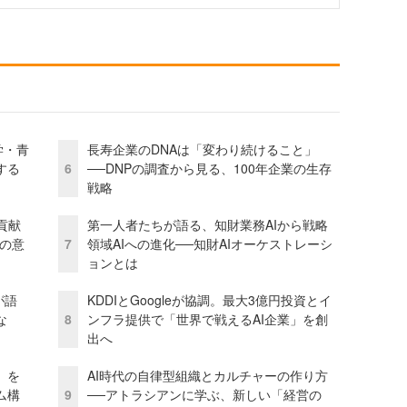
学・青
長寿企業のDNAは「変わり続けること」
する
6
──DNPの調査から見る、100年企業の生存
戦略
貢献
第一人者たちが語る、知財業務AIから戦略
資の意
7
領域AIへの進化──知財AIオーケストレーシ
ョンとは
が語
KDDIとGoogleが協調。最大3億円投資とイ
な
8
ンフラ提供で「世界で戦えるAI企業」を創
出へ
」を
AI時代の自律型組織とカルチャーの作り方
ム構
9
──アトラシアンに学ぶ、新しい「経営の