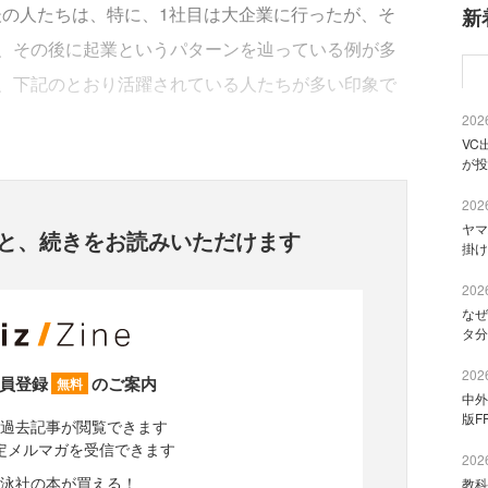
前後の人たちは、特に、1社目は大企業に行ったが、そ
新
、その後に起業というパターンを辿っている例が多
、下記のとおり活躍されている人たちが多い印象で
2026
VC
が投
2026
ヤマ
と、
続きをお読みいただけます
掛け
2026
なぜ
タ分
2026
員登録
のご案内
無料
中外
版F
過去記事が閲覧できます
定メルマガを受信できます
2026
泳社の本が買える！
教科