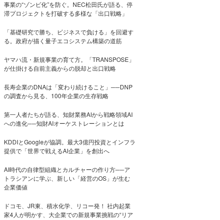
事業の“ゾンビ化”を防ぐ。NEC松田氏が語る、停
滞プロジェクトを打破する多様な「出口戦略」
「基礎研究で勝ち、ビジネスで負ける」を回避す
る。政府が描く量子エコシステム構築の道筋
ヤマハ流・新規事業の育て方。「TRANSPOSE」
が仕掛ける自前主義からの脱却と出口戦略
長寿企業のDNAは「変わり続けること」──DNP
の調査から見る、100年企業の生存戦略
第一人者たちが語る、知財業務AIから戦略領域AI
への進化──知財AIオーケストレーションとは
KDDIとGoogleが協調。最大3億円投資とインフラ
提供で「世界で戦えるAI企業」を創出へ
AI時代の自律型組織とカルチャーの作り方──ア
トラシアンに学ぶ、新しい「経営のOS」が生む
企業価値
ドコモ、JR東、積水化学、リコー発！ 社内起業
家4人が明かす、大企業での新規事業挑戦の“リア