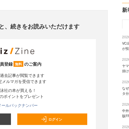
新
と、
続きをお読みいただけます
2026
VC
が投
2026
員登録
のご案内
無料
ヤマ
掛け
過去記事が閲覧できます
定メルマガを受信できます
2026
なぜ
泳社の本が買える！
タ分
分のポイントをプレゼント
2026
メールバックナンバー
中外
版F
ログイン
2026