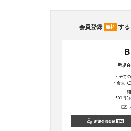
会員登録
する
無料
新規会
・全ての
・会員限
・翔
500円
新規会員登録
無料