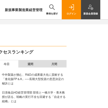
新規事業
製造業
経営管理
事例を探す
ログイン
新規
会員登録
クセスランキング
今日
週間
月間
中外製薬が挑む、R&Dの成果最大化に貢献する
「進化版FP＆A」──長期大型投資の意思決定の
秘訣とは
日清食品HD経営管理部 部長と一橋大学・青木教
授が語る、戦略の実行不全を回避する「自走する
組織」とは