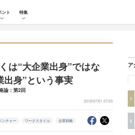
ベント
特集
くは“大企業出身”ではな
ア
業出身”という事実
略論：第2回
1
2016/07/01 07:00
2
ベンチャー
ワークスタイル
企業戦略