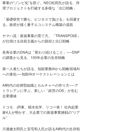
事業の“ゾンビ化”を防ぐ。NEC松田氏が語る、停
滞プロジェクトを打破する多様な「出口戦略」
「基礎研究で勝ち、ビジネスで負ける」を回避す
る。政府が描く量子エコシステム構築の道筋
ヤマハ流・新規事業の育て方。「TRANSPOSE」
が仕掛ける自前主義からの脱却と出口戦略
長寿企業のDNAは「変わり続けること」──DNP
の調査から見る、100年企業の生存戦略
第一人者たちが語る、知財業務AIから戦略領域AI
への進化──知財AIオーケストレーションとは
AI時代の自律型組織とカルチャーの作り方──ア
トラシアンに学ぶ、新しい「経営のOS」が生む
企業価値
ドコモ、JR東、積水化学、リコー発！ 社内起業
家4人が明かす、大企業での新規事業挑戦の“リア
ル”
川邊健太郎氏と安宅和人氏が語るAI時代の生存戦