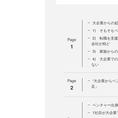
大企業からの
1) そもそも
2) 転職を支
Page
会社が殆ど
1
3) 家族から
4) 大企業で
ない
Page
“大企業からベ
2
足」
ベンチャー出
1社目が大企業