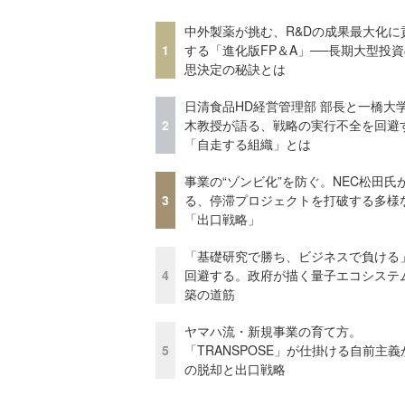
中外製薬が挑む、R&Dの成果最大化に
1
する「進化版FP＆A」──長期大型投
思決定の秘訣とは
日清食品HD経営管理部 部長と一橋大
2
木教授が語る、戦略の実行不全を回避
「自走する組織」とは
事業の“ゾンビ化”を防ぐ。NEC松田氏
3
る、停滞プロジェクトを打破する多様
「出口戦略」
「基礎研究で勝ち、ビジネスで負ける
4
回避する。政府が描く量子エコシステ
築の道筋
ヤマハ流・新規事業の育て方。
5
「TRANSPOSE」が仕掛ける自前主義
の脱却と出口戦略