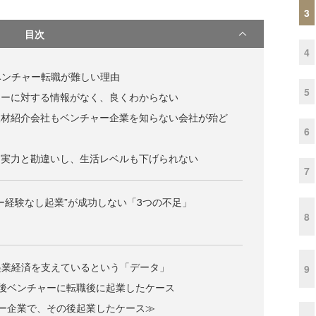
3
目次
4
ベンチャー転職が難しい理由
5
ャーに対する情報がなく、良くわからない
人材紹介会社もベンチャー企業を知らない会社が殆ど
6
を実力と勘違いし、生活レベルも下げられない
7
ー経験なし起業”が成功しない「3つの不足」
8
起業経済を支えているという「データ」
9
後ベンチャーに転職後に起業したケース
ー企業で、その後起業したケース≫