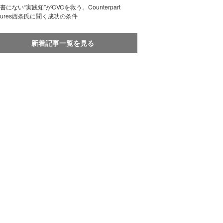
書にない“実践知”がCVCを救う。Counterpart
ntures西条氏に聞く成功の条件
新着記事一覧を見る