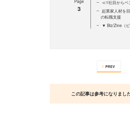
Page
≪1社目からベ
3
起業家人材を
の転職支援
▼ Biz/Zi
PREV
この記事は参考になりまし