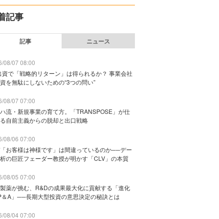
着記事
記事
ニュース
/08/07 08:00
出資で「戦略的リターン」は得られるか？ 事業会社
資を無駄にしないための“3つの問い”
/08/07 07:00
ハ流・新規事業の育て方。「TRANSPOSE」が仕
る自前主義からの脱却と出口戦略
/08/06 07:00
「お客様は神様です」は間違っているのか──デー
析の巨匠フェーダー教授が明かす「CLV」の本質
/08/05 07:00
製薬が挑む、R&Dの成果最大化に貢献する「進化
P＆A」──長期大型投資の意思決定の秘訣とは
/08/04 07:00