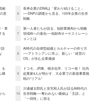
貢献
長寿企業のDNAは「変わり続けること」
資の意
6
──DNPの調査から見る、100年企業の生存
戦略
学・青
第一人者たちが語る、知財業務AIから戦略
する
7
領域AIへの進化──知財AIオーケストレーシ
ョンとは
が語
AI時代の自律型組織とカルチャーの作り方
な
8
──アトラシアンに学ぶ、新しい「経営の
OS」が生む企業価値
」を
ドコモ、JR東、積水化学、リコー発！ 社内
ム構
9
起業家4人が明かす、大企業での新規事業挑
戦の“リアル”
川邊健太郎氏と安宅和人氏が語るAI時代の
から
10
生存戦略──奪われない価値は「主語」と
「一回性」に宿る