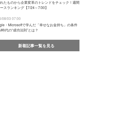
れたものから企業変革のトレンドをチェック！週間
ースランキング【7/24～7/30】
/08/03 07:00
ogle・Microsoftで学んだ「幸せなお金持ち」の条件
AI時代の“成功法則”とは？
新着記事一覧を見る