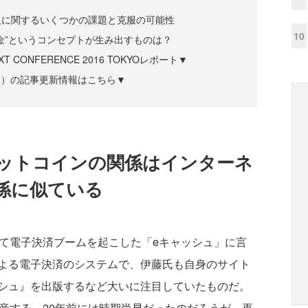
及に関するいくつかの課題と克服の可能性
10
金”というコンセプトが生み出すものは？
EXT CONFERENCE 2016 TOKYOレポート▼
ズジン）の記事更新情報はこちら▼
ットコインの関係はインターネ
係に似ている
て電子決済ブームを起こした「eキャッシュ」に言
よる電子決済のシステムで、伊藤氏も自身のサイト
シュ』を出版するなど大いに注目していたものだ。
産する。20年前には時期尚早だったのだろうが、再