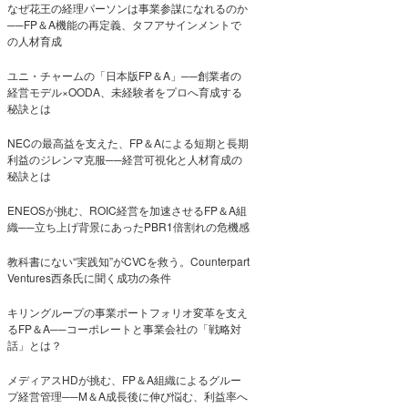
なぜ花王の経理パーソンは事業参謀になれるのか
──FP＆A機能の再定義、タフアサインメントで
の人材育成
ユニ・チャームの「日本版FP＆A」──創業者の
経営モデル×OODA、未経験者をプロへ育成する
秘訣とは
NECの最高益を支えた、FP＆Aによる短期と長期
利益のジレンマ克服──経営可視化と人材育成の
秘訣とは
ENEOSが挑む、ROIC経営を加速させるFP＆A組
織──立ち上げ背景にあったPBR1倍割れの危機感
教科書にない“実践知”がCVCを救う。Counterpart
Ventures西条氏に聞く成功の条件
キリングループの事業ポートフォリオ変革を支え
るFP＆A──コーポレートと事業会社の「戦略対
話」とは？
メディアスHDが挑む、FP＆A組織によるグルー
プ経営管理──M＆A成長後に伸び悩む、利益率へ