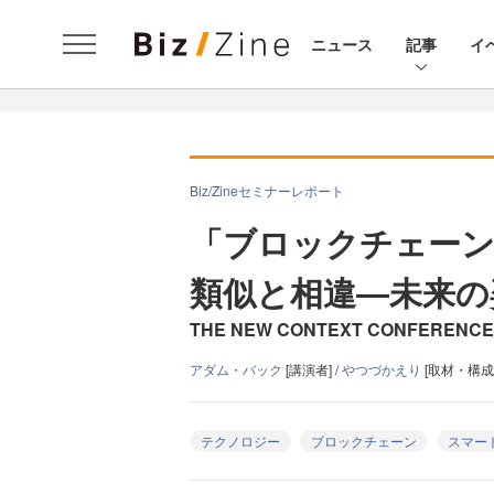
ニュース
記事
イ
Biz/Zineセミナーレポート
「ブロックチェー
類似と相違―未来の
THE NEW CONTEXT CONFERENCE 20
アダム・バック
[講演者] /
やつづかえり
[取材・構成]
テクノロジー
ブロックチェーン
スマー