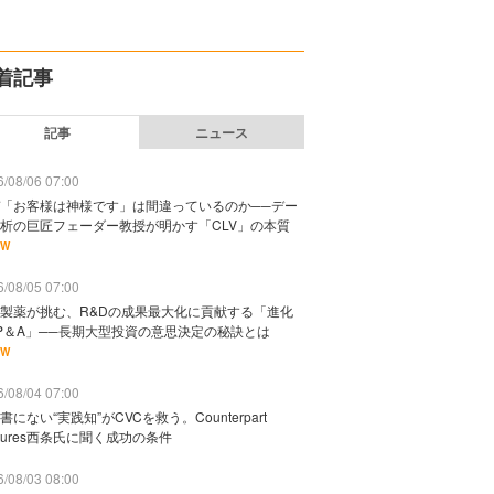
着記事
記事
ニュース
/08/06 07:00
「お客様は神様です」は間違っているのか──デー
析の巨匠フェーダー教授が明かす「CLV」の本質
EW
/08/05 07:00
製薬が挑む、R&Dの成果最大化に貢献する「進化
P＆A」──長期大型投資の意思決定の秘訣とは
EW
/08/04 07:00
書にない“実践知”がCVCを救う。Counterpart
ntures西条氏に聞く成功の条件
/08/03 08:00