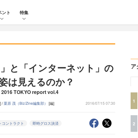
ベント
特集
ン」と「インターネット」の
ア
姿は見えるのか？
16 TOKYO report vol.4
1
 /
栗原 茂（Biz/Zine編集部）
[編]
2016/07/15 07:30
2
トコントラクト
即時グロス決済