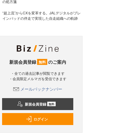
の処方箋
“超上流”からCXを変革する。JALデジタルがブレ
インパッドの伴走で実現した自走組織への軌跡
新規会員登録
のご案内
無料
・全ての過去記事が閲覧できます
・会員限定メルマガを受信できます
メールバックナンバー
新規会員登録
無料
ログイン