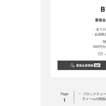
新規会
・全ての
・会員限
・翔
500円
新規会員登録
無料
Page
ブロックチェ
1
子メールの関係