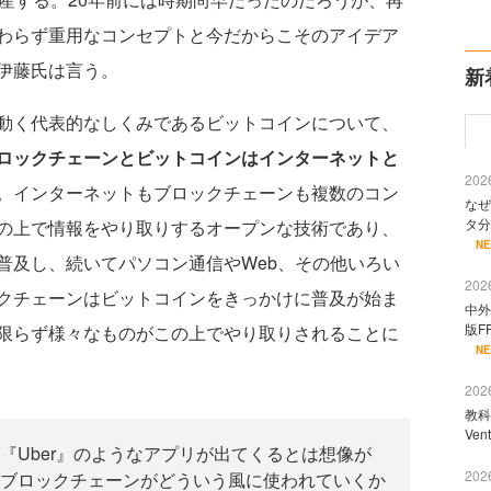
わらず重用なコンセプトと今だからこそのアイデア
伊藤氏は言う。
新
動く代表的なしくみであるビットコインについて、
ロックチェーンとビットコインはインターネットと
2026
。インターネットもブロックチェーンも複数のコン
なぜ
タ分
の上で情報をやり取りするオープンな技術であり、
N
普及し、続いてパソコン通信やWeb、その他いろい
2026
クチェーンはビットコインをきっかけに普及が始ま
中外
版F
限らず様々なものがこの上でやり取りされることに
N
2026
教科
Ve
『Uber』のようなアプリが出てくるとは想像が
2026
ブロックチェーンがどういう風に使われていくか