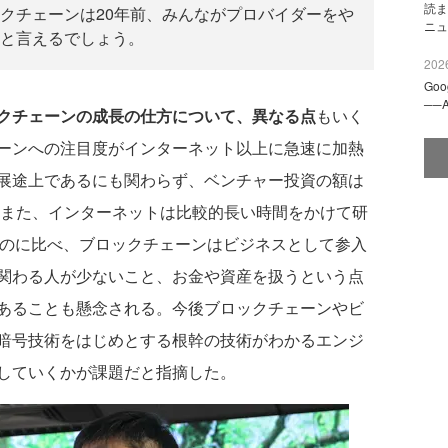
読ま
クチェーンは20年前、みんながプロバイダーをや
ニュ
と言えるでしょう。
2026
Go
──
クチェーンの成長の仕方について、異なる点
もいく
ーンへの注目度がインターネット以上に急速に加熱
展途上であるにも関わらず、ベンチャー投資の額は
。また、インターネットは比較的長い時間をかけて研
たのに比べ、ブロックチェーンはビジネスとして参入
関わる人が少ないこと、お金や資産を扱うという点
あることも懸念される。今後ブロックチェーンやビ
暗号技術をはじめとする根幹の技術がわかるエンジ
していくかが課題だと指摘した。