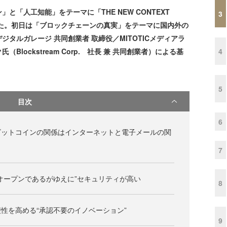
と「人工知能」をテーマに「THE NEW CONTEXT
3
開催された。初日は「ブロックチェーンの真実」をテーマに国内外の
タルガレージ 共同創業者 取締役／MITOTICメディアラ
4
lockstream Corp. 社長 兼 共同創業者）による基
5
目次
6
ビットコインの関係はインターネットと電子メールの関
7
オープンであるがゆえに”セキュリティが高い
8
性を高める“承認不要のイノベーション”
9