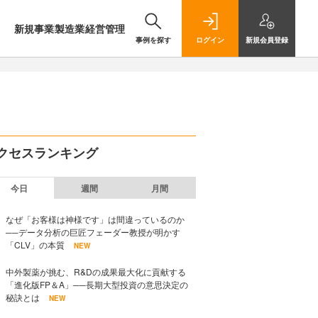
新規事業
製造業
経営管理
事例を探す
ログイン
新規
会員登録
クセスランキング
今日
週間
月間
なぜ「お客様は神様です」は間違っているのか
──データ分析の巨匠フェーダー教授が明かす
「CLV」の本質
NEW
中外製薬が挑む、R&Dの成果最大化に貢献する
「進化版FP＆A」──長期大型投資の意思決定の
秘訣とは
NEW