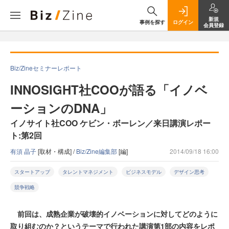
新規
事例を探す
ログイン
会員登録
Biz/Zineセミナーレポート
INNOSIGHT社COOが語る「イノベ
ーションのDNA」
イノサイト社COO ケビン・ボーレン／来日講演レポー
ト:第2回
有須 晶子
[取材・構成] /
Biz/Zine編集部
[編]
2014/09/18 16:00
スタートアップ
タレントマネジメント
ビジネスモデル
デザイン思考
競争戦略
前回は、成熟企業が破壊的イノベーションに対してどのように
取り組むのか？というテーマで行われた講演第1部の内容をレポ