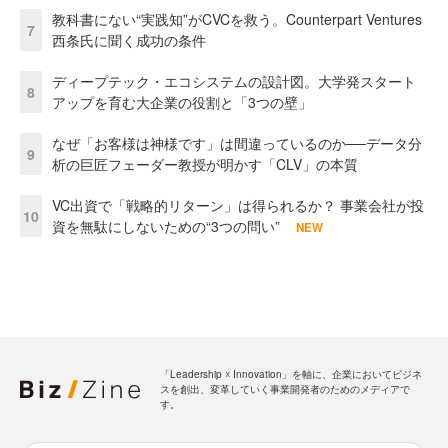
教科書にない“実践知”がCVCを救う。Counterpart Ventures
7
西条氏に聞く成功の条件
ディープテック・エコシステムの設計図。大学発スタート
8
アップを育む大企業の役割と「3つの壁」
なぜ「お客様は神様です」は間違っているのか──データ分
9
析の巨匠フェーダー教授が明かす「CLV」の本質
VC出資で「戦略的リターン」は得られるか？ 事業会社が投
10
資を無駄にしないための“3つの問い”
NEW
「Leadership ☓ Innovation」を軸に、企業においてビジネ
スを創出、変革していく事業開発者のためのメディアで
す。