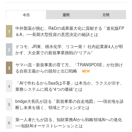
今日
週間
月間
中外製薬が挑む、R&Dの成果最大化に貢献する「進化版FP
1
＆A」──長期大型投資の意思決定の秘訣とは
ドコモ、JR東、積水化学、リコー発！ 社内起業家4人が明
2
かす、大企業での新規事業挑戦の“リアル”
ヤマハ流・新規事業の育て方。「TRANSPOSE」が仕掛け
3
る自前主義からの脱却と出口戦略
NEW
「AIで作れるからSaaSは不要」は本当か。ラクスが示す、
4
業務システムに残る“4つの価値”とは
bridge大長氏が語る「新規事業の自走地図」──現在地を診
5
断し未来を描く、領域とアジェンダとは
第一人者たちが語る、知財業務AIから戦略領域AIへの進化
6
──知財AIオーケストレーションとは