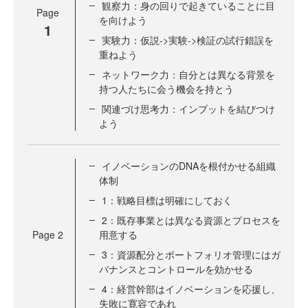
観察力：身の回りで起きていることに目
Page
を向けよう
1
実験力：仮説->実験->検証の試行錯誤を
重ねよう
ネットワーク力：自分とは異なる背景を
持つ人たちに会う機会を持とう
関連づけ思考力：インプットを結びつけ
よう
イノベーションのDNAを根付かせる組織
体制
1：戦略目標は明確にしておく
2：既存事業とは異なる資源とプロセスを
Page
2
用意する
3：資源配分とポートフォリオ管理にはガ
バナンスとコントロールを効かせる
4：経営幹部はイノベーションを応援し、
失敗に寛容であれ