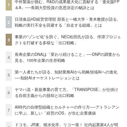
中外製薬が挑む、R&Dの成果最大化に貢献する「進化版FP
1
＆A」──長期大型投資の意思決定の秘訣とは
日清食品HD経営管理部 部長と一橋大学・青木教授が語る、
2
戦略の実行不全を回避する「自走する組織」とは
事業の“ゾンビ化”を防ぐ。NEC松田氏が語る、停滞プロジェ
3
クトを打破する多様な「出口戦略」
長寿企業のDNAは「変わり続けること」──DNPの調査から
4
見る、100年企業の生存戦略
第一人者たちが語る、知財業務AIから戦略領域AIへの進化
5
──知財AIオーケストレーションとは
ヤマハ流・新規事業の育て方。「TRANSPOSE」が仕掛け
6
る自前主義からの脱却と出口戦略
AI時代の自律型組織とカルチャーの作り方──アトラシアン
7
に学ぶ、新しい「経営のOS」が生む企業価値
ドコモ、JR東、積水化学、リコー発！ 社内起業家4人が明