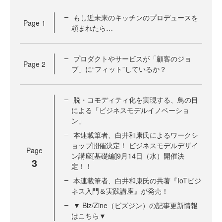
もし近未来のキッチンのプロデュースを
Page
1
頼まれたら…
プロダクトやサービスが「顧客のジョ
Page
2
ブ」に“フィット”しているか？
脱・コモディティ化を実現する、鳥の目
による「ビジネスモデルイノベーショ
ン」
本連載筆者、白井和康氏によるワークシ
ョップ開催決定！ ビジネスモデルデザイ
Page
ン講座[基礎編]9月14日（水）開催決
3
定！！
本連載筆者、白井和康氏の共著『IoTビジ
ネス入門＆実践講座』が発売！
▼ Biz/Zine（ビズジン）の記事更新情報
はこちら▼