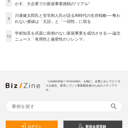
8
かす、大企業での新規事業挑戦の“リアル”
川邊健太郎氏と安宅和人氏が語るAI時代の生存戦略──奪わ
9
れない価値は「主語」と「一回性」に宿る
学術知見を武器に前例のない新規事業を成功させる──論文
10
ニュース「有用性と厳密性のジレンマ」
「Leadership ☓ Innovation」を軸に、企業においてビジネ
スを創出、変革していく事業開発者のためのメディアで
す。
ログイン
新規会員登録