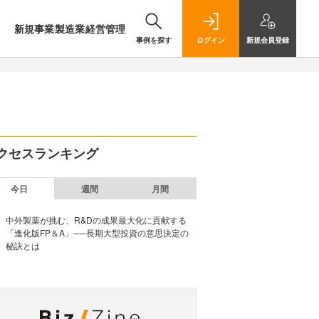
新規事業
製造業
経営管理
事例を探す
ログイン
新規
会員登録
クセスランキング
今日
週間
月間
中外製薬が挑む、R&Dの成果最大化に貢献する
「進化版FP＆A」──長期大型投資の意思決定の
秘訣とは