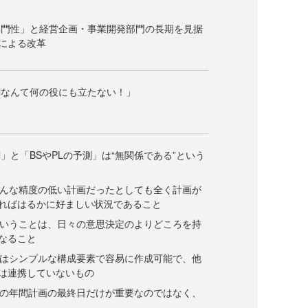
専門性」と経営企画・事業開発部門の長期を見据
による改革
測なんて何の役にも立たない！」
」と「BSやPLの予測」は“無関係である”という
どんな精度の低い計画だったとしても全く計画が
ればはるかに好ましい状況であること
ということは、日々の意思決定のよりどころを持
なること
測はシンプルな構成要素で容易に作成可能で、他
は連携していないもの
測の年間計画の最終日だけが重要なのではなく、