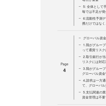
5: 全体とし
毎では不足が発
6:流動性予測
携だけではなく
グローバル資金
1.我がグルー
って通貨リスク
2.取引銀行が
リスクには対応
Page
3.我がグルー
4
グローバル資金
4.請求は一方
て、グローバル
5.支払関連の
資金管理は不要