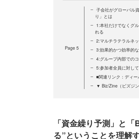
子会社がグローバル
り」とは
1:本社だけでなくグ
れる
2:マルチラテラルネ
Page
5
3:効果的かつ効率的
4:グループ内部での
5:参加者全員に対し
■関連リンク：ディー
▼ Biz/Zine（ビ
「資金繰り予測」と「B
る”ということを理解