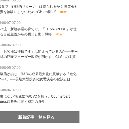
出資で「戦略的リターン」は得られるか？ 事業会社
資を無駄にしないための“3つの問い”
NEW
/08/07 07:00
ハ流・新規事業の育て方。「TRANSPOSE」が仕
る自前主義からの脱却と出口戦略
NEW
/08/06 07:00
「お客様は神様です」は間違っているのか──デー
析の巨匠フェーダー教授が明かす「CLV」の本質
/08/05 07:00
製薬が挑む、R&Dの成果最大化に貢献する「進化
P＆A」──長期大型投資の意思決定の秘訣とは
/08/04 07:00
書にない“実践知”がCVCを救う。Counterpart
ntures西条氏に聞く成功の条件
新着記事一覧を見る