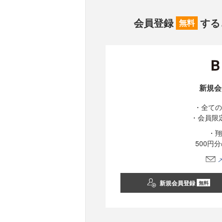
会員登録
する
無料
新規会
・全ての
・会員限
・翔
500円
新規会員登録
無料