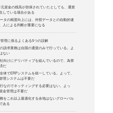
て手元資金の残高が担保されていたとしても、通貨
生している場合がある
データの精度向上には、外部データとの自動的連
、人による判断が重要になる
管理に係るよくある5つの誤解
プの請求業務は自国の通貨のみで行っている。よ
はない
当社向けにデリバティブを組んでいるので、為替
済だ
プ全体でERPシステムを統一している。よって、
管理システムは不要だ
通行なのでネッティングする必要はない。よっ
資金管理は不要だ
業務をこれ以上最適化する余地はないグローバル
である