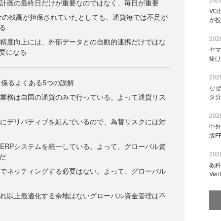
間計画の最終日だけが重要なのではなく、毎日が重要
VC
資金の残高が担保されていたとしても、通貨毎では不足が
が投
る
2026
の精度向上には、外部データとの自動的連携だけではな
ヤマ
要になる
掛け
2026
係るよくある5つの誤解
なぜ
求業務は自国の通貨のみで行っている。よって通貨リス
タ分
2026
けにデリバティブを組んでいるので、為替リスクには対
中外
版F
でERPシステムを統一している。よって、グローバル資
2026
だ
教科
のでネッティングする必要はない。よって、グローバル
Ve
これ以上最適化する余地はないグローバル資金管理は不