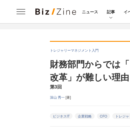
ニュース
記事
イ
トレジャリーマネジメント入門
財務部門からでは
改革」が難しい理由
第3回
深山 秀一
[著]
ビジネスIT
企業戦略
CFO
トレジャ