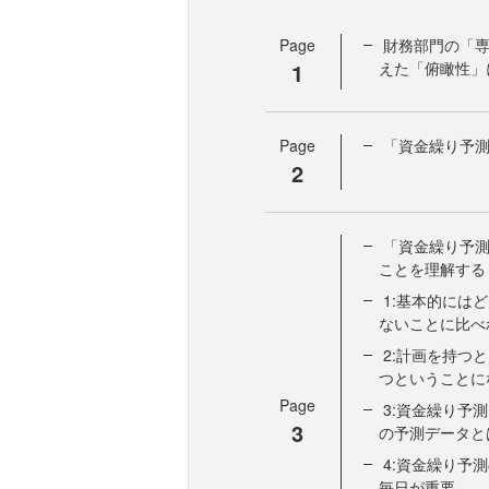
Page
財務部門の「
1
えた「俯瞰性」
Page
「資金繰り予
2
「資金繰り予測
ことを理解する
1:基本的には
ないことに比べ
2:計画を持つ
つということに
Page
3:資金繰り予
3
の予測データと
4:資金繰り予
毎日が重要