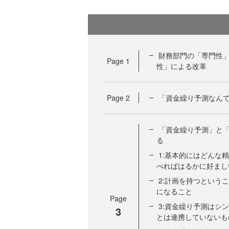
財務部門の「専門性
Page
1
性」による改革
Page
2
「資金繰り予測なん
「資金繰り予測」と「
る
1:基本的にはどんな
べればはるかに好まし
2:計画を持つという
になること
Page
3:資金繰り予測はシ
3
とは連携していないも