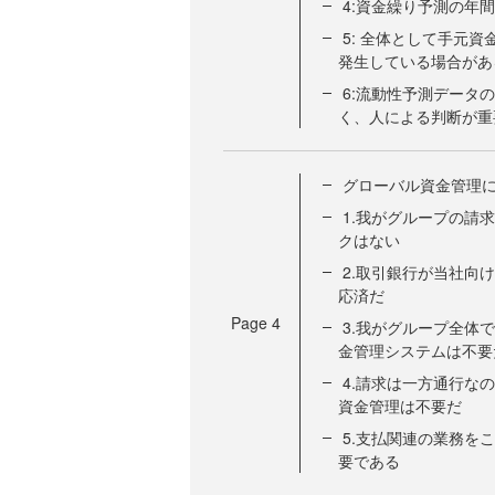
4:資金繰り予測の年
5: 全体として手元
発生している場合があ
6:流動性予測データ
く、人による判断が重
グローバル資金管理に
1.我がグループの請
クはない
2.取引銀行が当社向
応済だ
Page
4
3.我がグループ全体
金管理システムは不要
4.請求は一方通行な
資金管理は不要だ
5.支払関連の業務を
要である