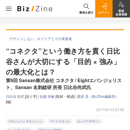
新規
事例を探す
ログイン
会員登録
「デザインしない」キャリアとその実践者
“コネクタ”という働き方を貫く日比
谷さんが大切にする「目的 × 強み」
の最大化とは？
第9回 Sansan株式会社 コネクタ / Eightエバンジェリス
ト、Sansan 名刺総研 所長 日比谷尚武氏
日比谷 尚武
[語り手] /
佐藤 崇敏
[取材・構成] /
栗原 茂（Biz/Zine編集部）
[編]
2017/01/13 07:00
プロジェクトマネジメント
ワークスタイル
キャリアデザイン