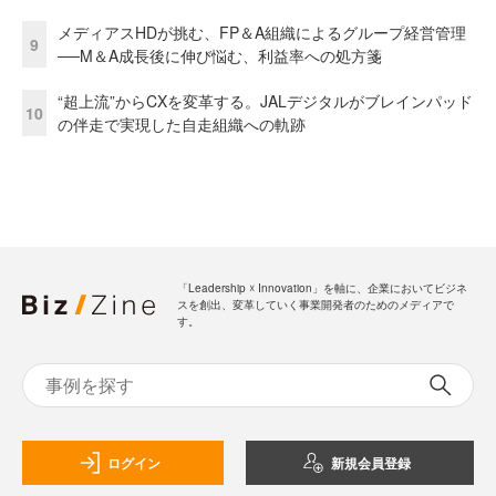
メディアスHDが挑む、FP＆A組織によるグループ経営管理
9
──M＆A成長後に伸び悩む、利益率への処方箋
“超上流”からCXを変革する。JALデジタルがブレインパッド
10
の伴走で実現した自走組織への軌跡
「Leadership ☓ Innovation」を軸に、企業においてビジネ
スを創出、変革していく事業開発者のためのメディアで
す。
ログイン
新規会員登録