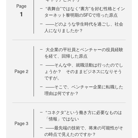
Page
“表舞台”ではなく“裏方”を好む性格とイン
1
ターネット黎明期のSFCで培った原点
——どのような学生時代を過ごし、社会
人になりましたか？
大企業の平社員とベンチャーの役員経験
を経て、回帰した原点
——そんな中、就職活動は行ったのでし
Page
2
ょうか？ そのままビジネスになりそう
ですが。
——そこで、ベンチャー企業に転職した
理由は何ですか？
“コネクタ”という働き方に必要なものは
「情報」ではない
Page
3
——最先端の技術で、将来の可能性がそ
の時点で見えたのですか？