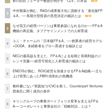
析の巨匠フェーダー教授が明かす「CLV」の本質
NEW
中外製薬が挑む、R&Dの成果最大化に貢献する「進化版FP
2
＆A」──長期大型投資の意思決定の秘訣とは
NEW
なぜ花王の経理パーソンは事業参謀になれるのか──FP＆A
3
機能の再定義、タフアサインメントでの人材育成
ユニ・チャームの「日本版FP＆A」──創業者の経営モデル
4
×OODA、未経験者をプロへ育成する秘訣とは
NECの最高益を支えた、FP＆Aによる短期と長期利益のジ
5
レンマ克服──経営可視化と人材育成の秘訣とは
ENEOSが挑む、ROIC経営を加速させるFP＆A組織──立ち
6
上げ背景にあったPBR1倍割れの危機感
教科書にない“実践知”がCVCを救う。Counterpart Ventures
7
西条氏に聞く成功の条件
キリングループの事業ポートフォリオ変革を支えるFP＆
8
A──コーポレートと事業会社の「戦略対話」とは？