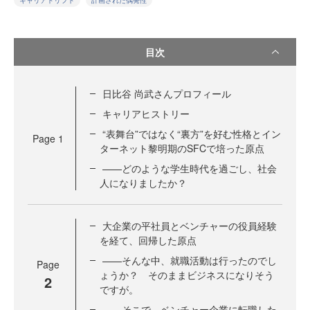
キャリアドリフト
計画された偶発性
目次
日比谷 尚武さんプロフィール
キャリアヒストリー
“表舞台”ではなく“裏方”を好む性格とイン
Page
1
ターネット黎明期のSFCで培った原点
——どのような学生時代を過ごし、社会
人になりましたか？
大企業の平社員とベンチャーの役員経験
を経て、回帰した原点
——そんな中、就職活動は行ったのでし
Page
ょうか？ そのままビジネスになりそう
2
ですが。
——そこで、ベンチャー企業に転職した