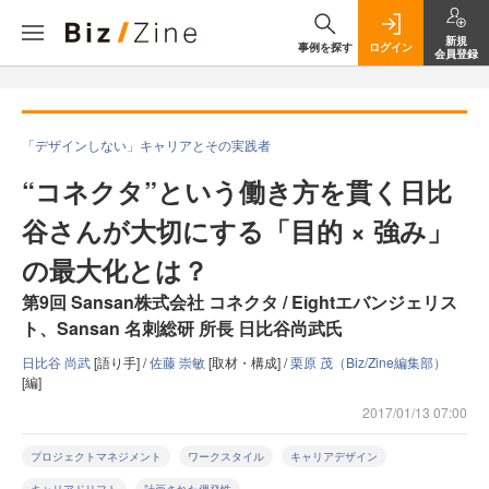
新規
事例を探す
ログイン
会員登録
「デザインしない」キャリアとその実践者
“コネクタ”という働き方を貫く日比
谷さんが大切にする「目的 × 強み」
の最大化とは？
第9回 Sansan株式会社 コネクタ / Eightエバンジェリス
ト、Sansan 名刺総研 所長 日比谷尚武氏
日比谷 尚武
[語り手] /
佐藤 崇敏
[取材・構成] /
栗原 茂（Biz/Zine編集部）
[編]
2017/01/13 07:00
プロジェクトマネジメント
ワークスタイル
キャリアデザイン