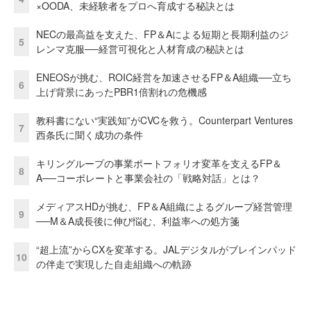
×OODA、未経験者をプロへ育成する秘訣とは
NECの最高益を支えた、FP＆Aによる短期と長期利益のジ
5
レンマ克服──経営可視化と人材育成の秘訣とは
ENEOSが挑む、ROIC経営を加速させるFP＆A組織──立ち
6
上げ背景にあったPBR1倍割れの危機感
教科書にない“実践知”がCVCを救う。Counterpart Ventures
7
西条氏に聞く成功の条件
キリングループの事業ポートフォリオ変革を支えるFP＆
8
A──コーポレートと事業会社の「戦略対話」とは？
メディアスHDが挑む、FP＆A組織によるグループ経営管理
9
──M＆A成長後に伸び悩む、利益率への処方箋
“超上流”からCXを変革する。JALデジタルがブレインパッド
10
の伴走で実現した自走組織への軌跡