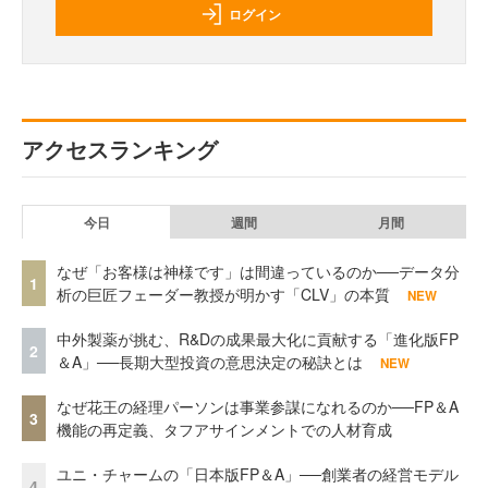
ログイン
アクセスランキング
今日
週間
月間
なぜ「お客様は神様です」は間違っているのか──データ分
1
析の巨匠フェーダー教授が明かす「CLV」の本質
NEW
中外製薬が挑む、R&Dの成果最大化に貢献する「進化版FP
2
＆A」──長期大型投資の意思決定の秘訣とは
NEW
なぜ花王の経理パーソンは事業参謀になれるのか──FP＆A
3
機能の再定義、タフアサインメントでの人材育成
ユニ・チャームの「日本版FP＆A」──創業者の経営モデル
4