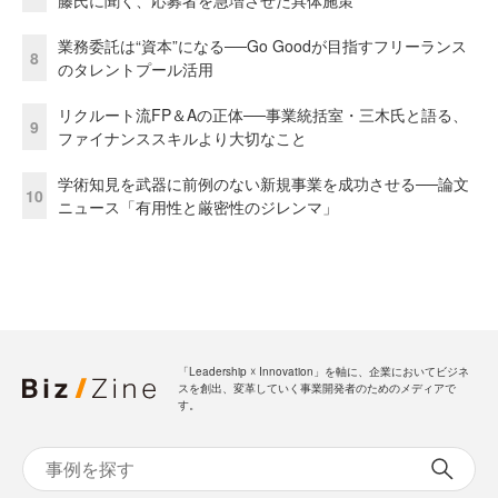
藤氏に聞く、応募者を急増させた具体施策
業務委託は“資本”になる──Go Goodが目指すフリーランス
8
のタレントプール活用
リクルート流FP＆Aの正体──事業統括室・三木氏と語る、
9
ファイナンススキルより大切なこと
学術知見を武器に前例のない新規事業を成功させる──論文
10
ニュース「有用性と厳密性のジレンマ」
「Leadership ☓ Innovation」を軸に、企業においてビジネ
スを創出、変革していく事業開発者のためのメディアで
す。