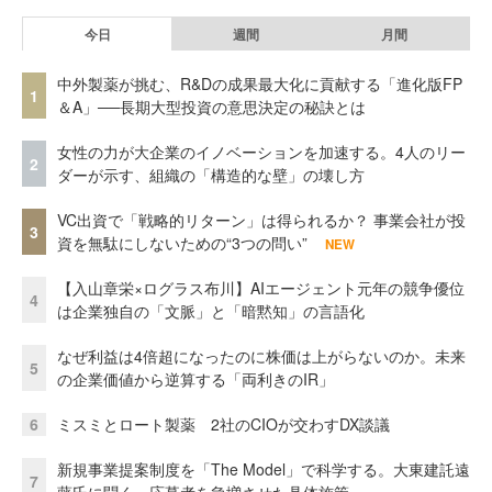
今日
週間
月間
中外製薬が挑む、R&Dの成果最大化に貢献する「進化版FP
1
＆A」──長期大型投資の意思決定の秘訣とは
女性の力が大企業のイノベーションを加速する。4人のリー
2
ダーが示す、組織の「構造的な壁」の壊し方
VC出資で「戦略的リターン」は得られるか？ 事業会社が投
3
資を無駄にしないための“3つの問い”
NEW
【入山章栄×ログラス布川】AIエージェント元年の競争優位
4
は企業独自の「文脈」と「暗黙知」の言語化
なぜ利益は4倍超になったのに株価は上がらないのか。未来
5
の企業価値から逆算する「両利きのIR」
6
ミスミとロート製薬 2社のCIOが交わすDX談議
新規事業提案制度を「The Model」で科学する。大東建託遠
7