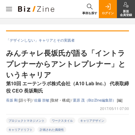
新規
事例を探す
ログイン
会員登録
「デザインしない」キャリアとその実践者
みんチャレ長坂氏が語る「イントラ
プレナーからアントレプレナー」と
いうキャリア
第10回 エーテンラボ株式会社（A10 Lab Inc.） 代表取締
役 CEO 長坂剛氏
長坂 剛
[語り手] /
佐藤 崇敏
[取材・構成] /
栗原 茂（Biz/Zine編集部）
[編]
2017/05/11 07:00
プロジェクトマネジメント
ワークスタイル
キャリアデザイン
キャリアドリフト
計画された偶発性