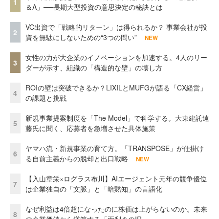
1
＆A」──長期大型投資の意思決定の秘訣とは
VC出資で「戦略的リターン」は得られるか？ 事業会社が投
2
資を無駄にしないための“3つの問い”
NEW
女性の力が大企業のイノベーションを加速する。4人のリー
3
ダーが示す、組織の「構造的な壁」の壊し方
ROIの壁は突破できるか？LIXILとMUFGが語る「CX経営」
4
の課題と挑戦
新規事業提案制度を「The Model」で科学する。大東建託遠
5
藤氏に聞く、応募者を急増させた具体施策
ヤマハ流・新規事業の育て方。「TRANSPOSE」が仕掛け
6
る自前主義からの脱却と出口戦略
NEW
【入山章栄×ログラス布川】AIエージェント元年の競争優位
7
は企業独自の「文脈」と「暗黙知」の言語化
なぜ利益は4倍超になったのに株価は上がらないのか。未来
8