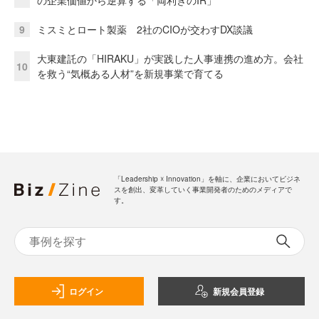
の企業価値から逆算する「両利きのIR」
9
ミスミとロート製薬 2社のCIOが交わすDX談議
大東建託の「HIRAKU」が実践した人事連携の進め方。会社
10
を救う“気概ある人材”を新規事業で育てる
「Leadership ☓ Innovation」を軸に、企業においてビジネ
スを創出、変革していく事業開発者のためのメディアで
す。
ログイン
新規会員登録