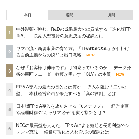
今日
週間
月間
中外製薬が挑む、R&Dの成果最大化に貢献する「進化版FP
1
＆A」──長期大型投資の意思決定の秘訣とは
ヤマハ流・新規事業の育て方。「TRANSPOSE」が仕掛け
2
る自前主義からの脱却と出口戦略
NEW
なぜ「お客様は神様です」は間違っているのか──データ分
3
析の巨匠フェーダー教授が明かす「CLV」の本質
NEW
FP＆A導入の最大の目的とは何か──導入を阻む「二つの
4
壁」、本社経営企画が果たすべき「真の役割」とは
日本版FP＆A導入を成功させる「6ステップ」──経営企画
5
や経理財務の“キャリア迷子”を救う指針とは？
NECの最高益を支えた、FP＆Aによる短期と長期利益のジ
6
レンマ克服──経営可視化と人材育成の秘訣とは