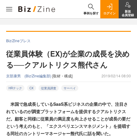
新規
事例を探す
ログイン
会員登録
Biz/Zineプレス
従業員体験（EX)が企業の成長を決め
る──クアルトリクス熊代さん
京部康男 (Biz/Zine編集部)
[取材・構成]
2019/02/14 08:00
HRテック
CX
従業員調査
サーベイ
米国で急成長しているSaaS系ビジネスの企業の中で、注目さ
れているのが調査プラットフォームを提供するクアルトリクス
だ。顧客と同様に従業員の満足度も向上させることが成長の要だ
という考えのもと、「エクスペリエンスマネジメント」を提唱す
る同社のカントリーマネージャー熊代氏に話を聞いた。