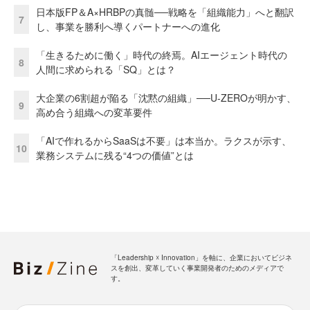
日本版FP＆A×HRBPの真髄──戦略を「組織能力」へと翻訳
7
し、事業を勝利へ導くパートナーへの進化
「生きるために働く」時代の終焉。AIエージェント時代の
8
人間に求められる「SQ」とは？
大企業の6割超が陥る「沈黙の組織」──U-ZEROが明かす、
9
高め合う組織への変革要件
「AIで作れるからSaaSは不要」は本当か。ラクスが示す、
10
業務システムに残る“4つの価値”とは
「Leadership ☓ Innovation」を軸に、企業においてビジネ
スを創出、変革していく事業開発者のためのメディアで
す。