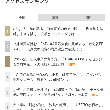
アクセスランキング
今日
週間
月間
bridge大長氏が語る「新規事業の自走地図」──現在地を診
1
断し未来を描く、領域とアジェンダとは
中外製薬が挑む、R&Dの成果最大化に貢献する「進化版FP
2
＆A」──長期大型投資の意思決定の秘訣とは
ヤマハ流・新規事業の育て方。「TRANSPOSE」が仕掛け
3
る自前主義からの脱却と出口戦略
NEW
「AIで作れるからSaaSは不要」は本当か。ラクスが示す、
4
業務システムに残る“4つの価値”とは
なぜ「お客様は神様です」は間違っているのか──データ分
5
析の巨匠フェーダー教授が明かす「CLV」の本質
NEW
大企業の6割超が陥る「沈黙の組織」──U-ZEROが明かす、
6
高め合う組織への変革要件