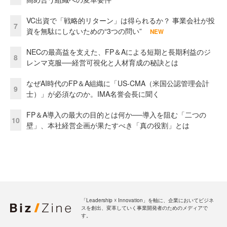
VC出資で「戦略的リターン」は得られるか？ 事業会社が投
7
資を無駄にしないための“3つの問い”
NEW
NECの最高益を支えた、FP＆Aによる短期と長期利益のジ
8
レンマ克服──経営可視化と人材育成の秘訣とは
なぜAI時代のFP＆A組織に「US-CMA（米国公認管理会計
9
士）」が必須なのか。IMA名誉会長に聞く
FP＆A導入の最大の目的とは何か──導入を阻む「二つの
10
壁」、本社経営企画が果たすべき「真の役割」とは
「Leadership ☓ Innovation」を軸に、企業においてビジネ
スを創出、変革していく事業開発者のためのメディアで
す。