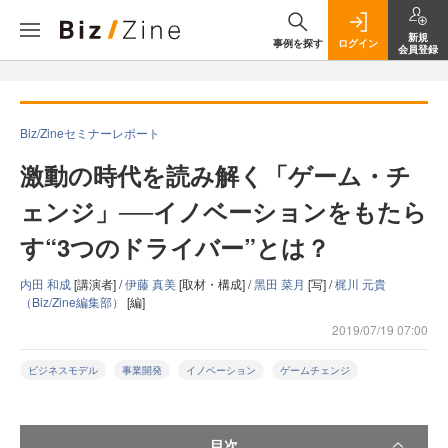
新規
事例を探す
ログイン
会員登録
Biz/Zineセミナーレポート
激動の時代を読み解く「ゲーム・チ
ェンジ」──イノベーションをもたら
す“3つのドライバー”とは？
内田 和成
[講演者] /
伊藤 真美
[取材・構成] /
黑田 菜月
[写] /
梶川 元貴
（Biz/Zine編集部）
[編]
2019/07/19 07:00
ビジネスモデル
事業開発
イノベーション
ゲームチェンジ
目次