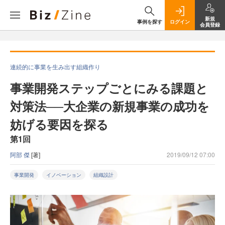
新規
事例を探す
ログイン
会員登録
連続的に事業を生み出す組織作り
事業開発ステップごとにみる課題と
対策法──大企業の新規事業の成功を
妨げる要因を探る
第1回
阿部 傑
[著]
2019/09/12 07:00
事業開発
イノベーション
組織設計