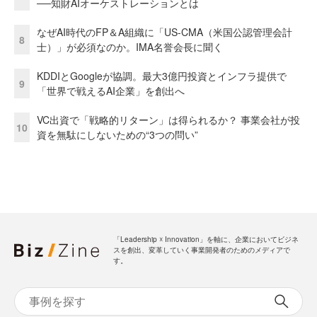
──知財AIオーケストレーションとは
なぜAI時代のFP＆A組織に「US-CMA（米国公認管理会計
8
士）」が必須なのか。IMA名誉会長に聞く
KDDIとGoogleが協調。最大3億円投資とインフラ提供で
9
「世界で戦えるAI企業」を創出へ
VC出資で「戦略的リターン」は得られるか？ 事業会社が投
10
資を無駄にしないための“3つの問い”
「Leadership ☓ Innovation」を軸に、企業においてビジネ
スを創出、変革していく事業開発者のためのメディアで
す。