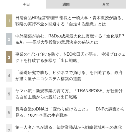
今日
週間
月間
日清食品HD経営管理部 部長と一橋大学・青木教授が語る、
1
戦略の実行不全を回避する「自走する組織」とは
中外製薬が挑む、R&Dの成果最大化に貢献する「進化版FP
2
＆A」──長期大型投資の意思決定の秘訣とは
事業の“ゾンビ化”を防ぐ。NEC松田氏が語る、停滞プロジェ
3
クトを打破する多様な「出口戦略」
「基礎研究で勝ち、ビジネスで負ける」を回避する。政府
4
が描く量子エコシステム構築の道筋
ヤマハ流・新規事業の育て方。「TRANSPOSE」が仕掛け
5
る自前主義からの脱却と出口戦略
長寿企業のDNAは「変わり続けること」──DNPの調査から
6
見る、100年企業の生存戦略
第一人者たちが語る、知財業務AIから戦略領域AIへの進化
7