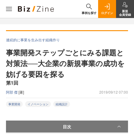
新規
事例を探す
ログイン
会員登録
連続的に事業を生み出す組織作り
事業開発ステップごとにみる課題と
対策法──大企業の新規事業の成功を
妨げる要因を探る
第1回
阿部 傑
[著]
2019/09/12 07:00
事業開発
イノベーション
組織設計
目次