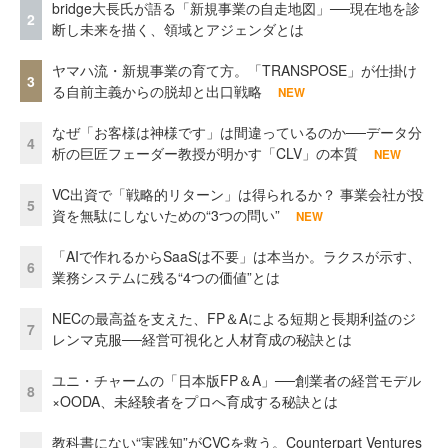
bridge大長氏が語る「新規事業の自走地図」──現在地を診
2
断し未来を描く、領域とアジェンダとは
ヤマハ流・新規事業の育て方。「TRANSPOSE」が仕掛け
3
る自前主義からの脱却と出口戦略
NEW
なぜ「お客様は神様です」は間違っているのか──データ分
4
析の巨匠フェーダー教授が明かす「CLV」の本質
NEW
VC出資で「戦略的リターン」は得られるか？ 事業会社が投
5
資を無駄にしないための“3つの問い”
NEW
「AIで作れるからSaaSは不要」は本当か。ラクスが示す、
6
業務システムに残る“4つの価値”とは
NECの最高益を支えた、FP＆Aによる短期と長期利益のジ
7
レンマ克服──経営可視化と人材育成の秘訣とは
ユニ・チャームの「日本版FP＆A」──創業者の経営モデル
8
×OODA、未経験者をプロへ育成する秘訣とは
教科書にない“実践知”がCVCを救う。Counterpart Ventures