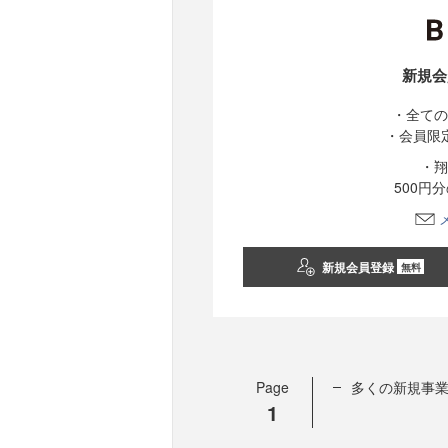
新規会
・全ての
・会員限
・翔
500円
新規会員登録
無料
Page
多くの新規事業
1