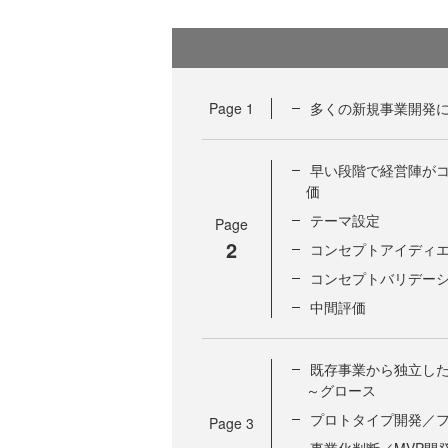
Page
1
多くの新規事業開発に
早い段階で経営陣がコ
価
テーマ設定
Page
2
コンセプトアイディ
コンセプトバリデー
中間評価
既存事業から独立した
～グロース
プロトタイプ開発／
Page
3