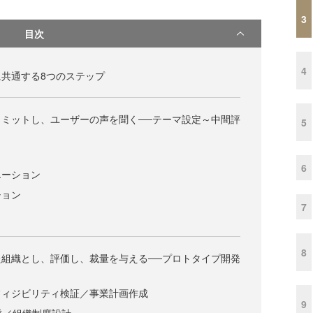
3
目次
4
共通する8つのステップ
ミットし、ユーザーの声を聞く──テーマ設定～中間評
5
6
エーション
ション
7
8
組織とし、評価し、裁量を与える──プロトタイプ開発
フィジビリティ検証／事業計画作成
9