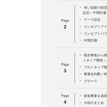
早い段階で経営
設定～中間評価
テーマ設定
Page
2
コンセプトア
コンセプトバ
中間評価
既存事業から独
トタイプ開発～
Page
プロトタイプ
3
事業化判断／M
グロース
Page
新規事業を成長
4
今回のまとめ