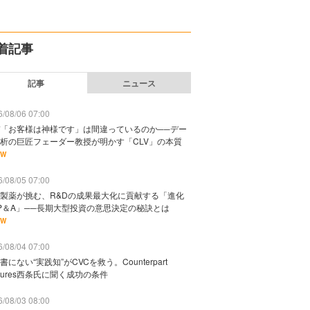
着記事
記事
ニュース
/08/06 07:00
「お客様は神様です」は間違っているのか──デー
析の巨匠フェーダー教授が明かす「CLV」の本質
EW
/08/05 07:00
製薬が挑む、R&Dの成果最大化に貢献する「進化
P＆A」──長期大型投資の意思決定の秘訣とは
EW
/08/04 07:00
書にない“実践知”がCVCを救う。Counterpart
ntures西条氏に聞く成功の条件
/08/03 08:00