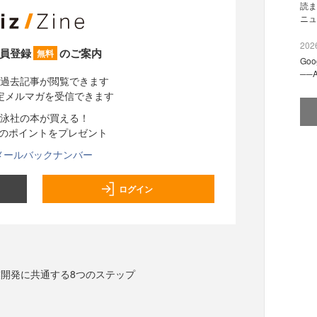
読ま
ニュ
2026
員登録
のご案内
無料
Go
──
過去記事が閲覧できます
定メルマガを受信できます
泳社の本が買える！
分のポイントをプレゼント
メールバックナンバー
ログイン
開発に共通する8つのステップ