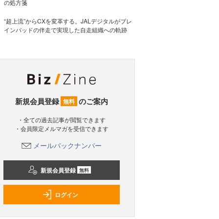
の処方箋
“超上流”からCXを変革する。JALデジタルがブレ
インパッドの伴走で実現した自走組織への軌跡
新規会員登録
のご案内
無料
・全ての過去記事が閲覧できます
・会員限定メルマガを受信できます
メールバックナンバー
新規会員登録
無料
ログイン