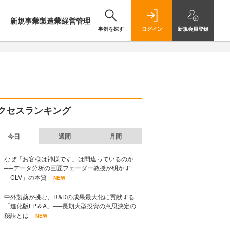
新規事業
製造業
経営管理
事例を探す
ログイン
新規
会員登録
クセスランキング
今日
週間
月間
なぜ「お客様は神様です」は間違っているのか
──データ分析の巨匠フェーダー教授が明かす
「CLV」の本質
NEW
中外製薬が挑む、R&Dの成果最大化に貢献する
「進化版FP＆A」──長期大型投資の意思決定の
秘訣とは
NEW