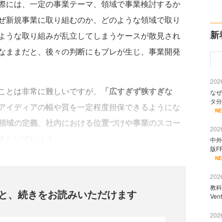
際には、一定の事業テーマ、領域で事業検討するか
ぜ新規事業に取り組むのか、どのような領域で取り
新
ような取り組みが乱立してしまうケースが散見され
なままだと、後々の判断にもブレが生じ、事業開発
2026
ことは非常に難しいですが、
「広すぎず狭すぎな
なぜ
タ分
アイディアの幅や質を一定程度担保できるようにな
N
領域の定義、社内における位置づけや事業のスコー
2026
ましいでしょう。
中外
版F
N
2026
教科
と、
続きをお読みいただけます
Ve
2026