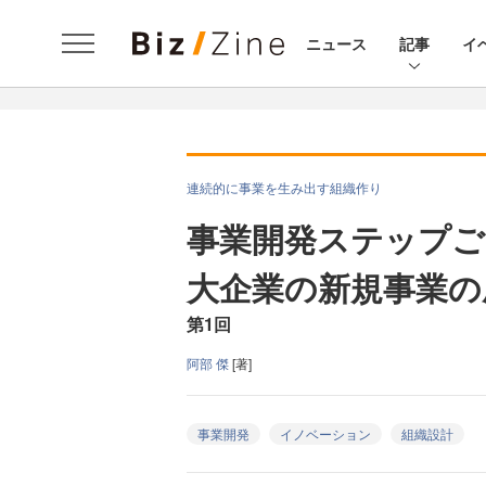
ニュース
記事
イ
連続的に事業を生み出す組織作り
事業開発ステップご
大企業の新規事業の
第1回
阿部 傑
[著]
事業開発
イノベーション
組織設計