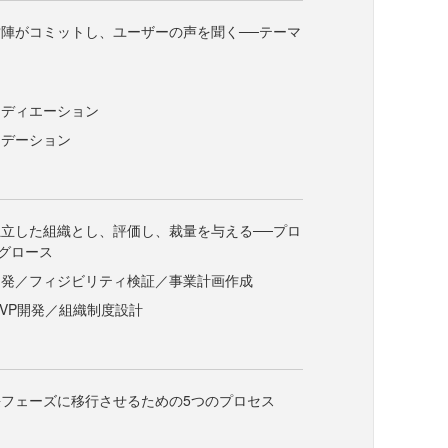
陣がコミットし、ユーザーの声を聞く──テーマ
イディエーション
リデーション
立した組織とし、評価し、裁量を与える──プロ
グロース
開発／フィジビリティ検証／事業計画作成
VP開発／組織制度設計
フェーズに移行させるための5つのプロセス