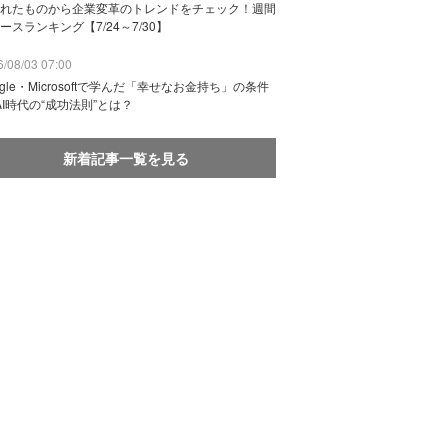
れたものから企業変革のトレンドをチェック！週間
ースランキング【7/24～7/30】
/08/03 07:00
ogle・Microsoftで学んだ「幸せなお金持ち」の条件
AI時代の“成功法則”とは？
新着記事一覧を見る