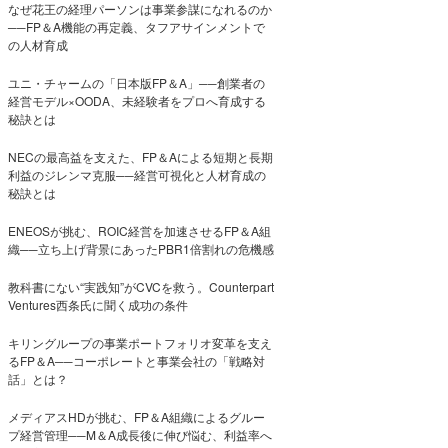
なぜ花王の経理パーソンは事業参謀になれるのか
──FP＆A機能の再定義、タフアサインメントで
の人材育成
ユニ・チャームの「日本版FP＆A」──創業者の
経営モデル×OODA、未経験者をプロへ育成する
秘訣とは
NECの最高益を支えた、FP＆Aによる短期と長期
利益のジレンマ克服──経営可視化と人材育成の
秘訣とは
ENEOSが挑む、ROIC経営を加速させるFP＆A組
織──立ち上げ背景にあったPBR1倍割れの危機感
教科書にない“実践知”がCVCを救う。Counterpart
Ventures西条氏に聞く成功の条件
キリングループの事業ポートフォリオ変革を支え
るFP＆A──コーポレートと事業会社の「戦略対
話」とは？
メディアスHDが挑む、FP＆A組織によるグルー
プ経営管理──M＆A成長後に伸び悩む、利益率へ