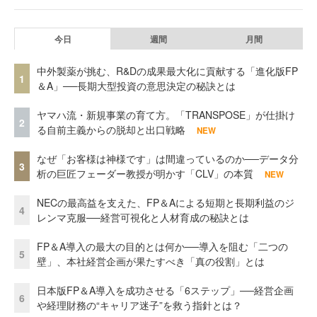
今日
週間
月間
中外製薬が挑む、R&Dの成果最大化に貢献する「進化版FP
1
＆A」──長期大型投資の意思決定の秘訣とは
ヤマハ流・新規事業の育て方。「TRANSPOSE」が仕掛け
2
る自前主義からの脱却と出口戦略
NEW
なぜ「お客様は神様です」は間違っているのか──データ分
3
析の巨匠フェーダー教授が明かす「CLV」の本質
NEW
NECの最高益を支えた、FP＆Aによる短期と長期利益のジ
4
レンマ克服──経営可視化と人材育成の秘訣とは
FP＆A導入の最大の目的とは何か──導入を阻む「二つの
5
壁」、本社経営企画が果たすべき「真の役割」とは
日本版FP＆A導入を成功させる「6ステップ」──経営企画
6
や経理財務の“キャリア迷子”を救う指針とは？