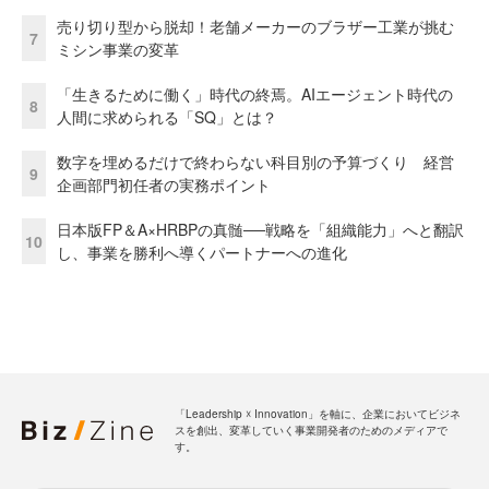
売り切り型から脱却！老舗メーカーのブラザー工業が挑む
7
ミシン事業の変革
「生きるために働く」時代の終焉。AIエージェント時代の
8
人間に求められる「SQ」とは？
数字を埋めるだけで終わらない科目別の予算づくり 経営
9
企画部門初任者の実務ポイント
日本版FP＆A×HRBPの真髄──戦略を「組織能力」へと翻訳
10
し、事業を勝利へ導くパートナーへの進化
「Leadership ☓ Innovation」を軸に、企業においてビジネ
スを創出、変革していく事業開発者のためのメディアで
す。