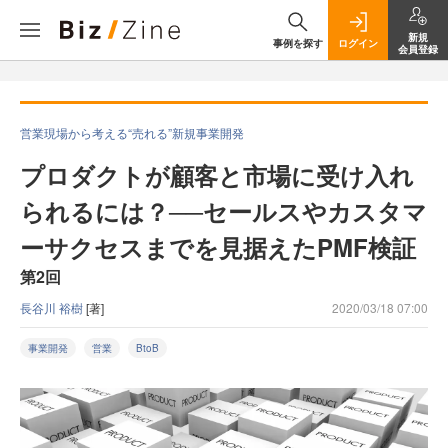
新規
事例を探す
ログイン
会員登録
営業現場から考える“売れる”新規事業開発
プロダクトが顧客と市場に受け入れ
られるには？──セールスやカスタマ
ーサクセスまでを見据えたPMF検証
第2回
長谷川 裕樹
[著]
2020/03/18 07:00
事業開発
営業
BtoB