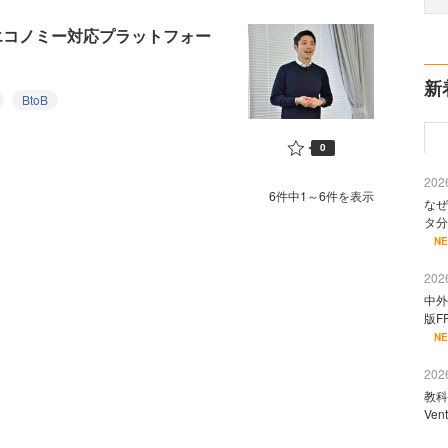
エコノミー対応プラットフォー
新
BtoB
0
2026
6件中1～6件を表示
なぜ
タ分
N
2026
中外
版F
N
2026
教科
Ve