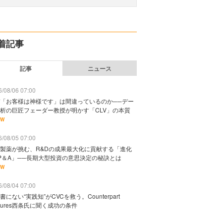
着記事
記事
ニュース
/08/06 07:00
「お客様は神様です」は間違っているのか──デー
析の巨匠フェーダー教授が明かす「CLV」の本質
EW
/08/05 07:00
製薬が挑む、R&Dの成果最大化に貢献する「進化
P＆A」──長期大型投資の意思決定の秘訣とは
EW
/08/04 07:00
書にない“実践知”がCVCを救う。Counterpart
ntures西条氏に聞く成功の条件