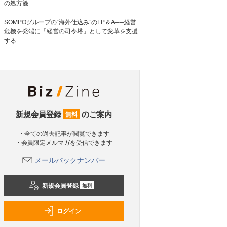
の処方箋
SOMPOグループの“海外仕込み”のFP＆A──経営
危機を発端に「経営の司令塔」として変革を支援
する
新規会員登録
のご案内
無料
・全ての過去記事が閲覧できます
・会員限定メルマガを受信できます
メールバックナンバー
新規会員登録
無料
ログイン