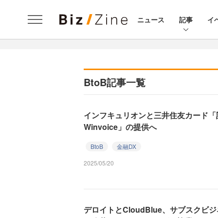
ニュース
記事
イ
BtoB記事一覧
インフキュリオンと三井住友カード「請求書
Winvoice」の提供へ
BtoB
金融DX
2025/05/20
デロイトとCloudBlue、サブスク