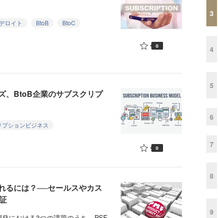
3
デロイト
BtoB
BtoC
0
4
5
、BtoB企業のサブスクリプ
6
リプションビジネス
7
0
8
れるには？──セールスやカス
証
9
発における3つの課題のうち、PSF