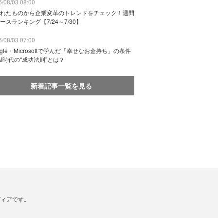
/08/03 08:00
れたものから企業変革のトレンドをチェック！週間
ースランキング【7/24～7/30】
/08/03 07:00
ogle・Microsoftで学んだ「幸せなお金持ち」の条件
AI時代の“成功法則”とは？
新着記事一覧を見る
メディアです。