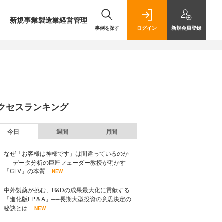
新規事業
製造業
経営管理
事例を探す
ログイン
新規
会員登録
クセスランキング
今日
週間
月間
なぜ「お客様は神様です」は間違っているのか
──データ分析の巨匠フェーダー教授が明かす
「CLV」の本質
NEW
中外製薬が挑む、R&Dの成果最大化に貢献する
「進化版FP＆A」──長期大型投資の意思決定の
秘訣とは
NEW