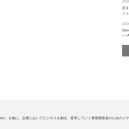
2026
読ま
ニュ
2026
Go
──
☓ Innovation」を軸に、企業においてビジネスを創出、変革していく事業開発者のための