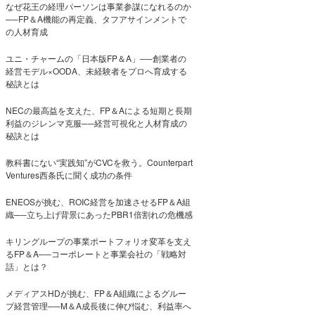
なぜ花王の経理パーソンは事業参謀になれるのか
──FP＆A機能の再定義、タフアサインメントで
の人材育成
ユニ・チャームの「日本版FP＆A」──創業者の
経営モデル×OODA、未経験者をプロへ育成する
秘訣とは
NECの最高益を支えた、FP＆Aによる短期と長期
利益のジレンマ克服──経営可視化と人材育成の
秘訣とは
教科書にない“実践知”がCVCを救う。Counterpart
Ventures西条氏に聞く成功の条件
ENEOSが挑む、ROIC経営を加速させるFP＆A組
織──立ち上げ背景にあったPBR1倍割れの危機感
キリングループの事業ポートフォリオ変革を支え
るFP＆A──コーポレートと事業会社の「戦略対
話」とは？
メディアスHDが挑む、FP＆A組織によるグルー
プ経営管理──M＆A成長後に伸び悩む、利益率へ