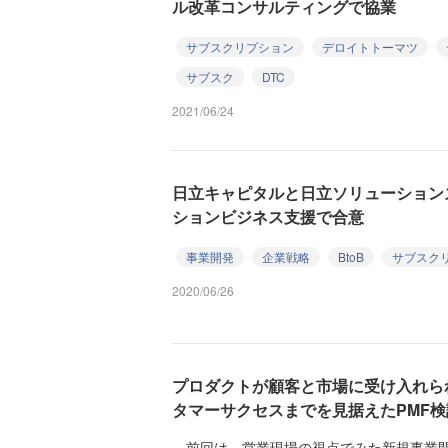
ル改革コンサルティングで協業
サブスクリプション
デロイトトーマツ
サブスク
DTC
2021/06/24
日立キャピタルと日立ソリューションズ
ションビジネス支援で合意
事業開発
企業戦略
BtoB
サブスク
2020/06/26
プロダクトが顧客と市場に受け入れら
タマーサクセスまでを見据えたPMF検
前回は、営業現場の視点でみた新規事業開