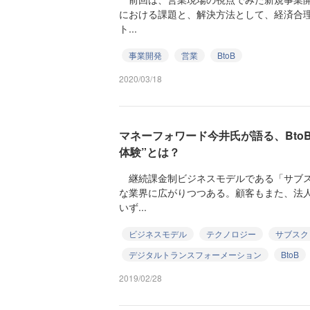
における課題と、解決方法として、経済合
ト...
事業開発
営業
BtoB
2020/03/18
マネーフォワード今井氏が語る、Bto
体験”とは？
継続課金制ビジネスモデルである「サブス
な業界に広がりつつある。顧客もまた、法
いず...
ビジネスモデル
テクノロジー
サブスク
デジタルトランスフォーメーション
BtoB
2019/02/28