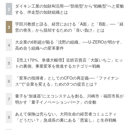
ダイキン工業の知財AI活用──“防衛型”から“戦略型”へと変貌
2
する、伴走型の知財組織とは
宇田川教授と語る、経営における「A面」と「B面」──「経
3
営の喪失」から脱却するための「良い負け」とは
大企業の6割超が陥る「沈黙の組織」──U-ZEROが明かす、
4
高め合う組織への変革要件
【売上170%、単価大幅増】近鉄百貨店「大阪いちご」ヒッ
5
トの裏側。事業変革を推進するカテゴリー戦略
「変革の指揮者」としてのCFOの再定義──「ファイナン
6
ス“で”企業を変える」ための3つの提言とは？
量子を“加速器”にエコシステムを創る。川崎市・福田市長が
7
明かす「量子イノベーションパーク」の全貌
あえて保険は売らない。大同生命の経営者コミュニティ
8
「どうだい？」急成長の裏にある「恩返し」と生存戦略