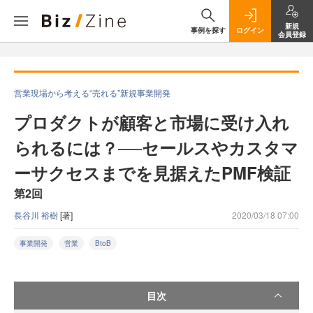
新規
事例を探す
ログイン
会員登録
営業現場から考える“売れる”新規事業開発
プロダクトが顧客と市場に受け入れ
られるには？──セールスやカスタマ
ーサクセスまでを見据えたPMF検証
第2回
長谷川 裕樹
[著]
2020/03/18 07:00
事業開発
営業
BtoB
目次