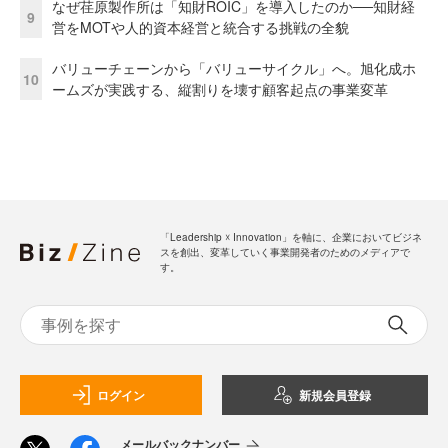
なぜ荏原製作所は「知財ROIC」を導入したのか──知財経
9
営をMOTや人的資本経営と統合する挑戦の全貌
バリューチェーンから「バリューサイクル」へ。旭化成ホ
10
ームズが実践する、縦割りを壊す顧客起点の事業変革
「Leadership ☓ Innovation」を軸に、企業においてビジネ
スを創出、変革していく事業開発者のためのメディアで
す。
ログイン
新規会員登録
メールバックナンバー