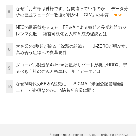
なぜ「お客様は神様です」は間違っているのか──データ分
6
析の巨匠フェーダー教授が明かす「CLV」の本質
NEW
NECの最高益を支えた、FP＆Aによる短期と長期利益のジ
7
レンマ克服──経営可視化と人材育成の秘訣とは
大企業の6割超が陥る「沈黙の組織」──U-ZEROが明かす、
8
高め合う組織への変革要件
グローバル製造業Astemoと星野リゾートが挑むHRDX。守
9
るべき自社の強みと標準化、良いデータとは
なぜAI時代のFP＆A組織に「US-CMA（米国公認管理会計
10
士）」が必須なのか。IMA名誉会長に聞く
「Leadership ☓ Innovation」を軸に、企業においてビジネ