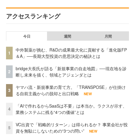
アクセスランキング
今日
週間
月間
中外製薬が挑む、R&Dの成果最大化に貢献する「進化版FP
1
＆A」──長期大型投資の意思決定の秘訣とは
bridge大長氏が語る「新規事業の自走地図」──現在地を診
2
断し未来を描く、領域とアジェンダとは
ヤマハ流・新規事業の育て方。「TRANSPOSE」が仕掛け
3
る自前主義からの脱却と出口戦略
NEW
「AIで作れるからSaaSは不要」は本当か。ラクスが示す、
4
業務システムに残る“4つの価値”とは
VC出資で「戦略的リターン」は得られるか？ 事業会社が投
5
資を無駄にしないための“3つの問い”
NEW