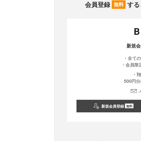
会員登録
する
無料
新規会
・全ての
・会員限
・翔
500円
新規会員登録
無料