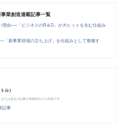
新事業創造連載記事一覧
い理由──「ビジネスのR＆D」が大ヒットを生む仕組み
──「新事業領域の立ち上げ」を仕組みとして整備す
サトル）
、または直近の記事の寄稿時点での内容です
筆記事