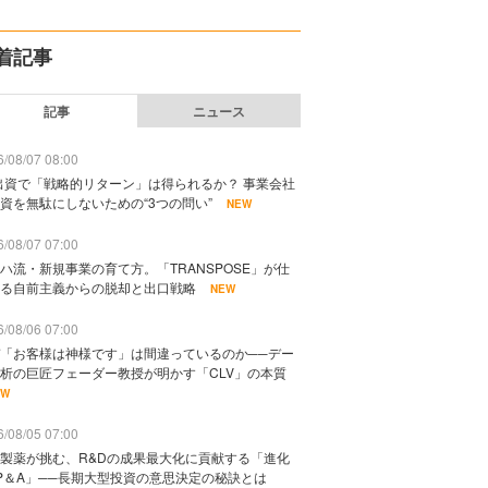
着記事
記事
ニュース
/08/07 08:00
出資で「戦略的リターン」は得られるか？ 事業会社
資を無駄にしないための“3つの問い”
NEW
/08/07 07:00
ハ流・新規事業の育て方。「TRANSPOSE」が仕
る自前主義からの脱却と出口戦略
NEW
/08/06 07:00
「お客様は神様です」は間違っているのか──デー
析の巨匠フェーダー教授が明かす「CLV」の本質
EW
/08/05 07:00
製薬が挑む、R&Dの成果最大化に貢献する「進化
P＆A」──長期大型投資の意思決定の秘訣とは