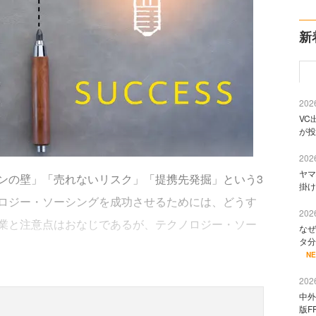
新
2026
VC
が投
2026
ヤマ
の壁」「売れないリスク」「提携先発掘」という3
掛け
ロジー・ソーシングを成功させるためには、どうす
2026
業と注意点はおなじであるが、テクノロジー・ソー
なぜ
タ分
N
2026
中外
版F