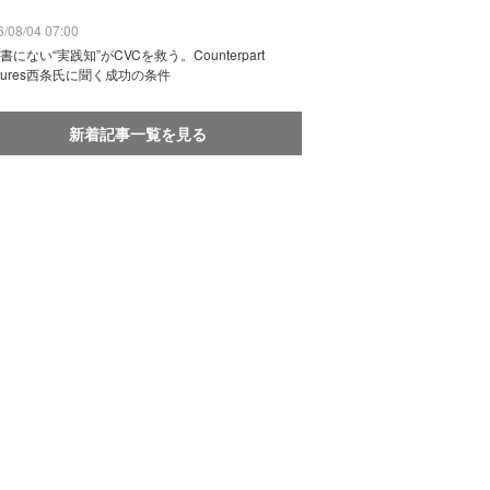
/08/04 07:00
書にない“実践知”がCVCを救う。Counterpart
ntures西条氏に聞く成功の条件
新着記事一覧を見る