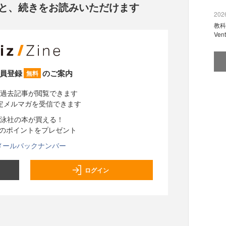
と、
続きをお読みいただけます
2026
教科
Ve
員登録
のご案内
無料
過去記事が閲覧できます
定メルマガを受信できます
泳社の本が買える！
分のポイントをプレゼント
メールバックナンバー
ログイン