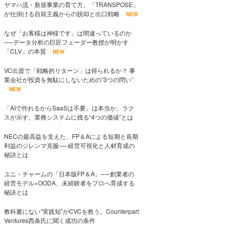
ヤマハ流・新規事業の育て方。「TRANSPOSE」
が仕掛ける自前主義からの脱却と出口戦略
NEW
なぜ「お客様は神様です」は間違っているのか
──データ分析の巨匠フェーダー教授が明かす
「CLV」の本質
NEW
VC出資で「戦略的リターン」は得られるか？ 事
業会社が投資を無駄にしないための“3つの問い”
NEW
「AIで作れるからSaaSは不要」は本当か。ラク
スが示す、業務システムに残る“4つの価値”とは
NECの最高益を支えた、FP＆Aによる短期と長期
利益のジレンマ克服──経営可視化と人材育成の
秘訣とは
ユニ・チャームの「日本版FP＆A」──創業者の
経営モデル×OODA、未経験者をプロへ育成する
秘訣とは
教科書にない“実践知”がCVCを救う。Counterpart
Ventures西条氏に聞く成功の条件