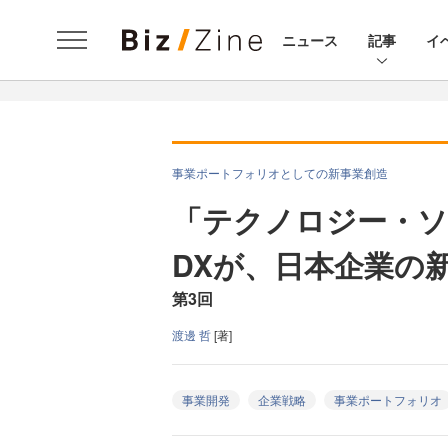
ニュース
記事
イ
事業ポートフォリオとしての新事業創造
「テクノロジー・ソ
DXが、日本企業の
第3回
渡邊 哲
[著]
事業開発
企業戦略
事業ポートフォリオ