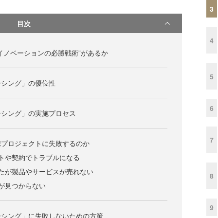
3
目次
4
イノベーションの必勝戦術”があるか
5
ーシング」の優位性
6
ーシング」の実施プロセス
7
携プロジェクトに失敗するのか
トや契約でトラブルになる
たが製品やサービスが売れない
8
が見つからない
9
ーシング」に失敗しないための方策