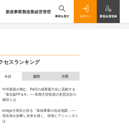
新規事業
製造業
経営管理
事例を探す
ログイン
新規
会員登録
クセスランキング
今日
週間
月間
中外製薬が挑む、R&Dの成果最大化に貢献する
「進化版FP＆A」──長期大型投資の意思決定の
秘訣とは
bridge大長氏が語る「新規事業の自走地図」──
現在地を診断し未来を描く、領域とアジェンダと
は