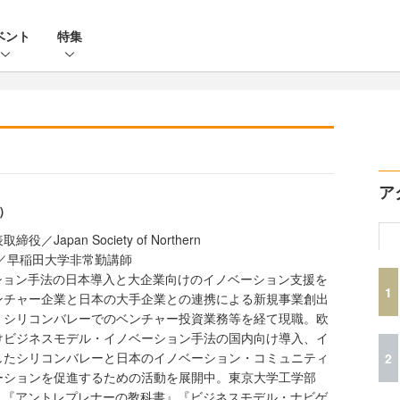
ベント
特集
ア
）
apan Society of Northern
所代表／早稲田大学非常勤講師
ション手法の日本導入と大企業向けのイノベーション支援を
1
ンチャー企業と日本の大手企業との連携による新規事業創出
、シリコンバレーでのベンチャー投資業務等を経て現職。欧
けビジネスモデル・イノベーション手法の国内向け導入、イ
したシリコンバレーと日本のイノベーション・コミュニティ
2
ーションを促進するための活動を展開中。東京大学工学部
了。『アントレプレナーの教科書』『ビジネスモデル・ナビゲ