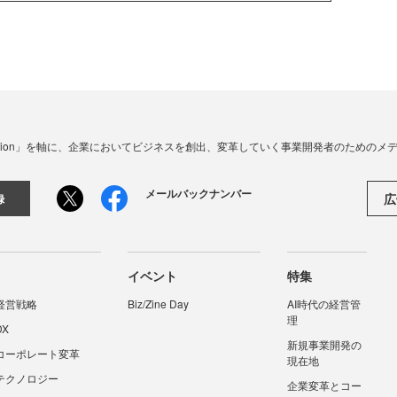
☓ Innovation」を軸に、企業においてビジネスを創出、変革していく事業開発者のための
メールバックナンバー
広
録
イベント
特集
経営戦略
Biz/Zine Day
AI時代の経営管
理
DX
新規事業開発の
コーポレート変革
現在地
テクノロジー
企業変革とコー