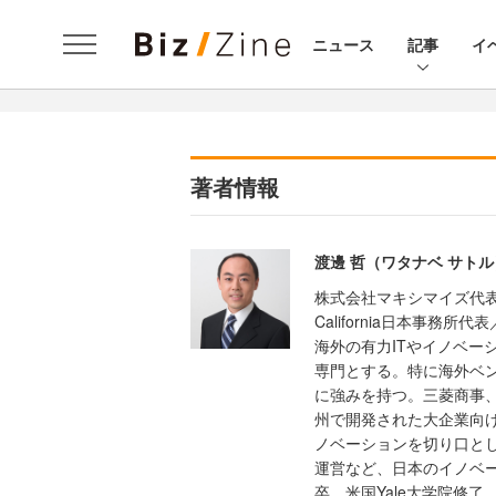
ニュース
記事
イ
著者情報
渡邊 哲（ワタナベ サトル
株式会社マキシマイズ代表取締役／J
California日本事務
海外の有力ITやイノベー
専門とする。特に海外ベ
に強みを持つ。三菱商事
州で開発された大企業向
ノベーションを切り口と
運営など、日本のイノベ
卒。米国Yale大学院修