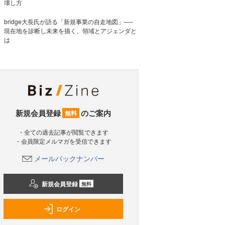
壊し方
bridge大長氏が語る「新規事業の自走地図」──
現在地を診断し未来を描く、領域とアジェンダと
は
新規会員登録
のご案内
無料
・全ての過去記事が閲覧できます
・会員限定メルマガを受信できます
メールバックナンバー
新規会員登録
無料
ログイン