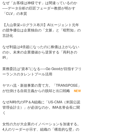
なぜ「お客様は神様です」は間違っているのか
──データ分析の巨匠フェーダー教授が明かす
「CLV」の本質
【入山章栄×ログラス布川】AIエージェント元年
の競争優位は企業独自の「文脈」と「暗黙知」の
言語化
なぜ利益は4倍超になったのに株価は上がらない
のか。未来の企業価値から逆算する「両利きの
IR」
業務委託は“資本”になる──Go Goodが目指すフリ
ーランスのタレントプール活用
ヤマハ流・新規事業の育て方。「TRANSPOSE」
が仕掛ける自前主義からの脱却と出口戦略
NEW
なぜAI時代のFP＆A組織に「US-CMA（米国公認
管理会計士）」が必須なのか。IMA名誉会長に聞
く
女性の力が大企業のイノベーションを加速する。
4人のリーダーが示す、組織の「構造的な壁」の