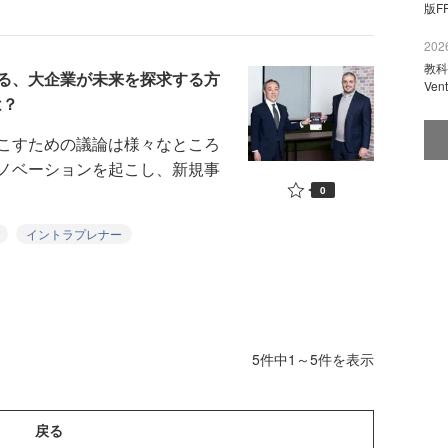
版F
2026
教科
る、大企業が未来を探求する方
Ve
は？
こすための議論は様々なところ
ノベーションを起こし、新規事
0
イントラプレナー
5件中1～5件を表示
戻る