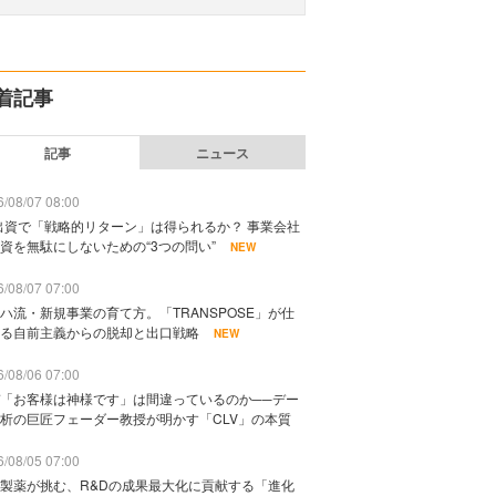
着記事
記事
ニュース
/08/07 08:00
出資で「戦略的リターン」は得られるか？ 事業会社
資を無駄にしないための“3つの問い”
NEW
/08/07 07:00
ハ流・新規事業の育て方。「TRANSPOSE」が仕
る自前主義からの脱却と出口戦略
NEW
/08/06 07:00
「お客様は神様です」は間違っているのか──デー
析の巨匠フェーダー教授が明かす「CLV」の本質
/08/05 07:00
製薬が挑む、R&Dの成果最大化に貢献する「進化