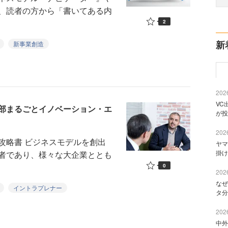
、読者の方から「書いてある内
2
新
新事業創造
2026
VC
部まるごとイノベーション・エ
が投
2026
略書 ビジネスモデルを創出
ヤマ
掛け
者であり、様々な大企業ととも
0
2026
なぜ
イントラプレナー
タ分
2026
中外