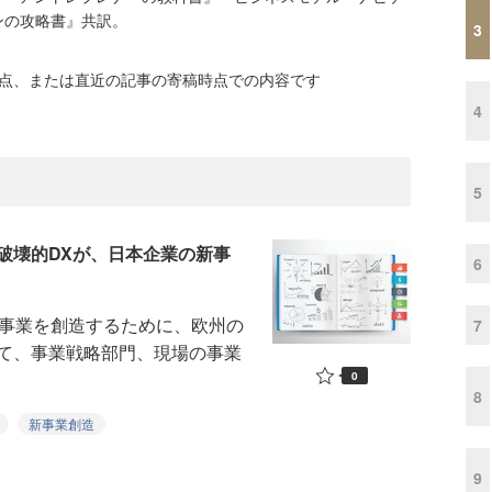
ンの攻略書』共訳。
3
時点、または直近の記事の寄稿時点での内容です
4
5
破壊的DXが、日本企業の新事
6
事業を創造するために、欧州の
7
て、事業戦略部門、現場の事業
0
8
新事業創造
9