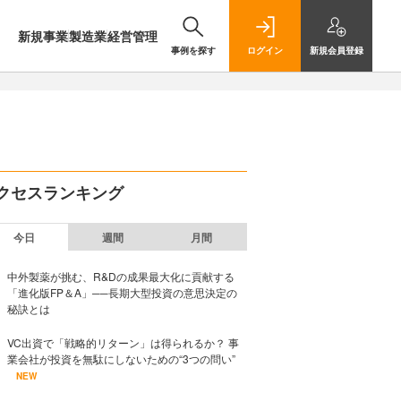
新規事業
製造業
経営管理
事例を探す
ログイン
新規
会員登録
クセスランキング
今日
週間
月間
中外製薬が挑む、R&Dの成果最大化に貢献する
「進化版FP＆A」──長期大型投資の意思決定の
秘訣とは
VC出資で「戦略的リターン」は得られるか？ 事
業会社が投資を無駄にしないための“3つの問い”
NEW