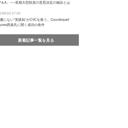
P＆A」──長期大型投資の意思決定の秘訣とは
/08/04 07:00
書にない“実践知”がCVCを救う。Counterpart
ntures西条氏に聞く成功の条件
新着記事一覧を見る