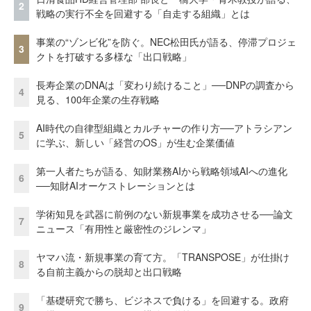
2
戦略の実行不全を回避する「自走する組織」とは
事業の“ゾンビ化”を防ぐ。NEC松田氏が語る、停滞プロジェ
3
クトを打破する多様な「出口戦略」
長寿企業のDNAは「変わり続けること」──DNPの調査から
4
見る、100年企業の生存戦略
AI時代の自律型組織とカルチャーの作り方──アトラシアン
5
に学ぶ、新しい「経営のOS」が生む企業価値
第一人者たちが語る、知財業務AIから戦略領域AIへの進化
6
──知財AIオーケストレーションとは
学術知見を武器に前例のない新規事業を成功させる──論文
7
ニュース「有用性と厳密性のジレンマ」
ヤマハ流・新規事業の育て方。「TRANSPOSE」が仕掛け
8
る自前主義からの脱却と出口戦略
「基礎研究で勝ち、ビジネスで負ける」を回避する。政府
9