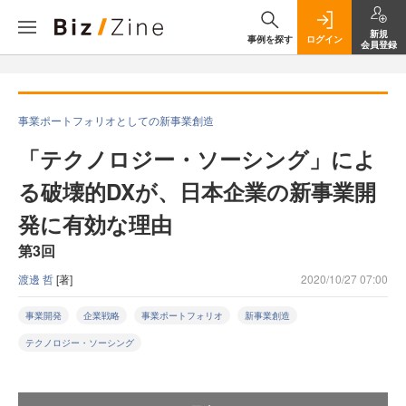
新規
事例を探す
ログイン
会員登録
事業ポートフォリオとしての新事業創造
「テクノロジー・ソーシング」によ
る破壊的DXが、日本企業の新事業開
発に有効な理由
第3回
渡邊 哲
[著]
2020/10/27 07:00
事業開発
企業戦略
事業ポートフォリオ
新事業創造
テクノロジー・ソーシング