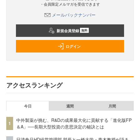
・会員限定メルマガを受信できます
メールバックナンバー
新規会員登録
無料
ログイン
アクセスランキング
今日
週間
月間
中外製薬が挑む、R&Dの成果最大化に貢献する「進化版FP
1
＆A」──長期大型投資の意思決定の秘訣とは
日清食品HD経営管理部 部長と一橋大学・青木教授が語る、