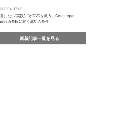
/08/04 07:00
書にない“実践知”がCVCを救う。Counterpart
ntures西条氏に聞く成功の条件
新着記事一覧を見る