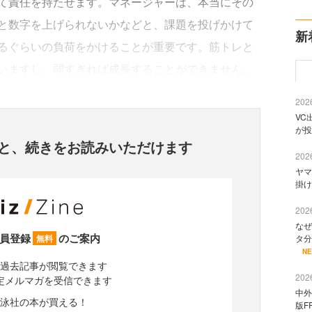
て責任を持たせます。マネージャーは、本当にその
と数字を上げられないかなどと、課題を投げかけて
新
るぐらいの負荷をかけることが重要です。筋トレと
いますし、弱すぎれば成長することができません。
2026
VC
が投
と、
続きをお読みいただけます
2026
ヤマ
掛け
2026
なぜ
員登録
のご案内
タ分
無料
N
過去記事が閲覧できます
2026
定メルマガを受信できます
中外
泳社の本が買える！
版F