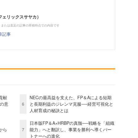
フェリックスサヤカ）
、または直近の記事の寄稿時点での内容です
筆記事
貢献
NECの最高益を支えた、FP＆Aによる短期
資の意
6
と長期利益のジレンマ克服──経営可視化と
人材育成の秘訣とは
日本版FP＆A×HRBPの真髄──戦略を「組織
から
7
能力」へと翻訳し、事業を勝利へ導くパー
トナーへの進化