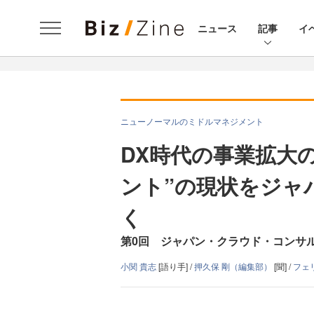
ニュース
記事
イ
ニューノーマルのミドルマネジメント
DX時代の事業拡大
ント”の現状をジャ
く
第0回 ジャパン・クラウド・コンサ
小関 貴志
[語り手] /
押久保 剛（編集部）
[聞] /
フェ