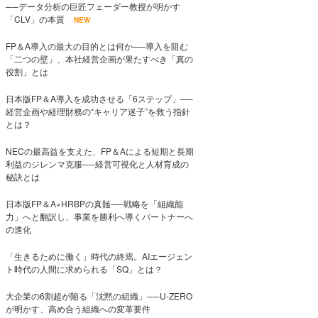
──データ分析の巨匠フェーダー教授が明かす
「CLV」の本質
NEW
FP＆A導入の最大の目的とは何か──導入を阻む
「二つの壁」、本社経営企画が果たすべき「真の
役割」とは
日本版FP＆A導入を成功させる「6ステップ」──
経営企画や経理財務の“キャリア迷子”を救う指針
とは？
NECの最高益を支えた、FP＆Aによる短期と長期
利益のジレンマ克服──経営可視化と人材育成の
秘訣とは
日本版FP＆A×HRBPの真髄──戦略を「組織能
力」へと翻訳し、事業を勝利へ導くパートナーへ
の進化
「生きるために働く」時代の終焉。AIエージェン
ト時代の人間に求められる「SQ」とは？
大企業の6割超が陥る「沈黙の組織」──U-ZERO
が明かす、高め合う組織への変革要件