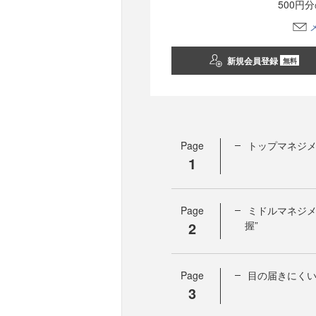
500円
新規会員登録
無料
Page
トップマネジ
1
Page
ミドルマネジメ
2
握”
Page
目の届きにく
3