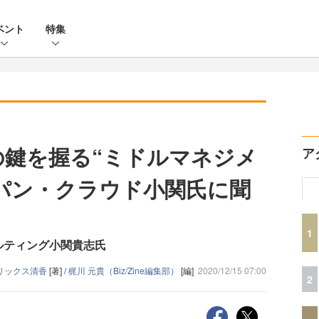
ベント
特集
の鍵を握る“ミドルマネジメ
ア
パン・クラウド小関氏に聞
1
ルティング小関貴志氏
リックス清香
[著] /
梶川 元貴（Biz/Zine編集部）
[編]
2020/12/15 07:00
2