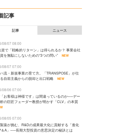
着記事
記事
ニュース
/08/07 08:00
出資で「戦略的リターン」は得られるか？ 事業会社
資を無駄にしないための“3つの問い”
NEW
/08/07 07:00
ハ流・新規事業の育て方。「TRANSPOSE」が仕
る自前主義からの脱却と出口戦略
NEW
/08/06 07:00
「お客様は神様です」は間違っているのか──デー
析の巨匠フェーダー教授が明かす「CLV」の本質
EW
/08/05 07:00
製薬が挑む、R&Dの成果最大化に貢献する「進化
P＆A」──長期大型投資の意思決定の秘訣とは