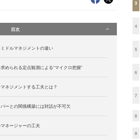
3
4
目次
とミドルマネジメントの違い
5
求められる定点観測による“マイクロ把握”
6
をマネジメントする工夫とは？
7
ンバーとの関係構築には対話が不可欠
8
ルマネージャーの工夫
9