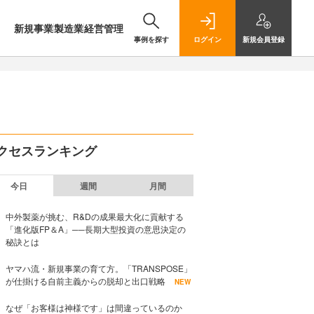
新規事業
製造業
経営管理
事例を探す
ログイン
新規
会員登録
クセスランキング
今日
週間
月間
中外製薬が挑む、R&Dの成果最大化に貢献する
「進化版FP＆A」──長期大型投資の意思決定の
秘訣とは
ヤマハ流・新規事業の育て方。「TRANSPOSE」
が仕掛ける自前主義からの脱却と出口戦略
NEW
なぜ「お客様は神様です」は間違っているのか