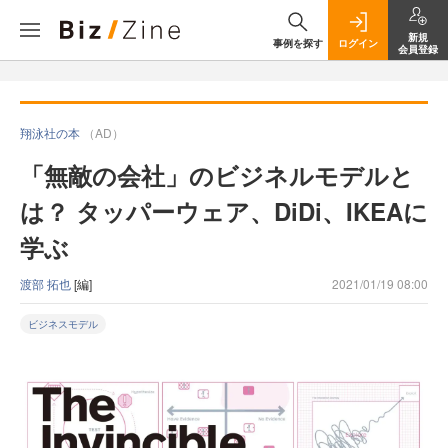
新規
事例を探す
ログイン
会員登録
翔泳社の本
（AD）
「無敵の会社」のビジネルモデルと
は？ タッパーウェア、DiDi、IKEAに
学ぶ
渡部 拓也
[編]
2021/01/19 08:00
ビジネスモデル