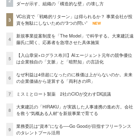
2
ダーが示す、組織の「構造的な壁」の壊し方
VC出資で「戦略的リターン」は得られるか？ 事業会社が投
3
資を無駄にしないための“3つの問い”
NEW
新規事業提案制度を「The Model」で科学する。大東建託遠
4
藤氏に聞く、応募者を急増させた具体施策
【入山章栄×ログラス布川】AIエージェント元年の競争優位
5
は企業独自の「文脈」と「暗黙知」の言語化
なぜ利益は4倍超になったのに株価は上がらないのか。未来
6
の企業価値から逆算する「両利きのIR」
7
ミスミとロート製薬 2社のCIOが交わすDX談議
大東建託の「HIRAKU」が実践した人事連携の進め方。会社
8
を救う“気概ある人材”を新規事業で育てる
業務委託は“資本”になる──Go Goodが目指すフリーランス
9
のタレントプール活用