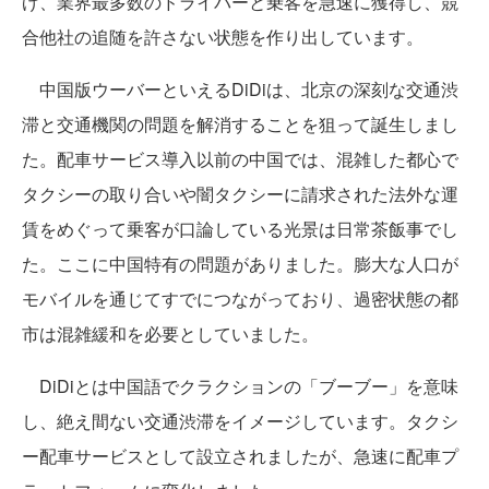
げ、業界最多数のドライバーと乗客を急速に獲得し、競
合他社の追随を許さない状態を作り出しています。
中国版ウーバーといえるDiDiは、北京の深刻な交通渋
滞と交通機関の問題を解消することを狙って誕生しまし
た。配車サービス導入以前の中国では、混雑した都心で
タクシーの取り合いや闇タクシーに請求された法外な運
賃をめぐって乗客が口論している光景は日常茶飯事でし
た。ここに中国特有の問題がありました。膨大な人口が
モバイルを通じてすでにつながっており、過密状態の都
市は混雑緩和を必要としていました。
DiDiとは中国語でクラクションの「ブーブー」を意味
し、絶え間ない交通渋滞をイメージしています。タクシ
ー配車サービスとして設立されましたが、急速に配車プ