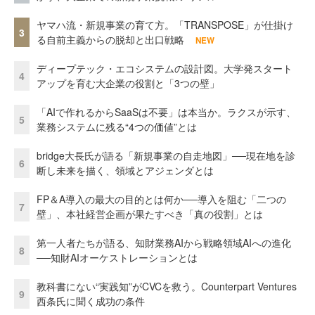
ヤマハ流・新規事業の育て方。「TRANSPOSE」が仕掛け
3
る自前主義からの脱却と出口戦略
NEW
ディープテック・エコシステムの設計図。大学発スタート
4
アップを育む大企業の役割と「3つの壁」
「AIで作れるからSaaSは不要」は本当か。ラクスが示す、
5
業務システムに残る“4つの価値”とは
bridge大長氏が語る「新規事業の自走地図」──現在地を診
6
断し未来を描く、領域とアジェンダとは
FP＆A導入の最大の目的とは何か──導入を阻む「二つの
7
壁」、本社経営企画が果たすべき「真の役割」とは
第一人者たちが語る、知財業務AIから戦略領域AIへの進化
8
──知財AIオーケストレーションとは
教科書にない“実践知”がCVCを救う。Counterpart Ventures
9
西条氏に聞く成功の条件