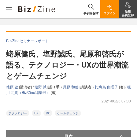
新規
事例を探す
ログイン
会員登録
Biz/Zineセミナーレポート
蛯原健氏、塩野誠氏、尾原和啓氏が
語る、テクノロジー・UXの世界潮流
とゲームチェンジ
蛯原 健
[講演者] /
塩野 誠
[語り手] /
尾原 和啓
[講演者] /
比惠島 由理子
[著] /
梶
川 元貴（Biz/Zine編集部）
[編]
2021/06/25 07:00
テクノロジー
UX
DX
ゲームチェンジ
目次