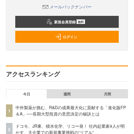
メールバックナンバー
新規会員登録
無料
ログイン
アクセスランキング
今日
週間
月間
中外製薬が挑む、R&Dの成果最大化に貢献する「進化版FP
1
＆A」──長期大型投資の意思決定の秘訣とは
ドコモ、JR東、積水化学、リコー発！ 社内起業家4人が明
2
かす、大企業での新規事業挑戦の“リアル”