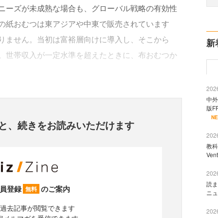
ニーズが未成熟な場合も、グローバル戦略の有効性
の紙おむつは東アジアや中東で販売されています
りません。当初は富裕層向けに導入し、そこから
新
。世帯収入が一定水準を超えたときに、布おむつか
2026
中外
版F
N
と、
続きをお読みいただけます
2026
教科
Ve
2026
読ま
員登録
のご案内
無料
ニュ
過去記事が閲覧できます
2026