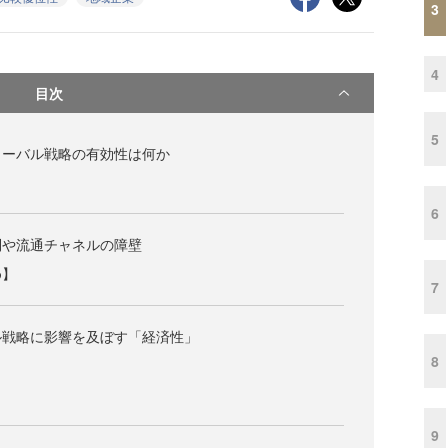
3
4
目次
5
ローバル戦略の有効性は何か
6
制や流通チャネルの障壁
め】
7
ル戦略に影響を及ぼす「経済性」
8
9