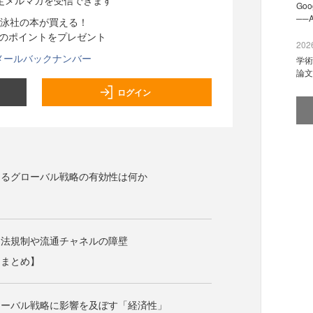
定メルマガを受信できます
Go
──
泳社の本が買える！
分のポイントをプレゼント
2026
メールバックナンバー
学術
論文
ログイン
けるグローバル戦略の有効性は何か
、法規制や流通チャネルの障壁
：まとめ】
ローバル戦略に影響を及ぼす「経済性」