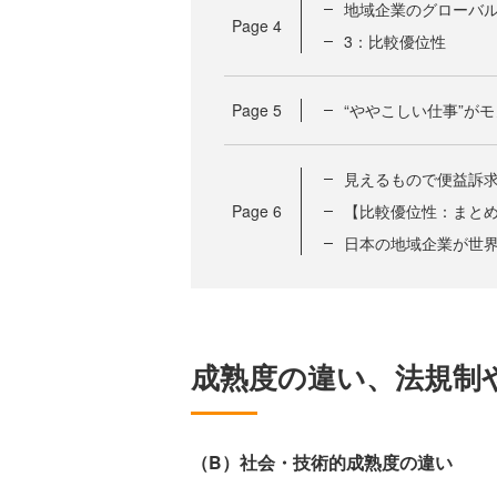
地域企業のグローバ
Page
4
3：比較優位性
Page
5
“ややこしい仕事”が
見えるもので便益訴
Page
6
【比較優位性：まと
日本の地域企業が世
成熟度の違い、法規制
（B）社会・技術的成熟度の違い