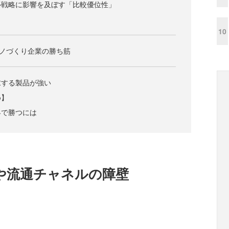
ル戦略に影響を及ぼす「比較優位性」
10
モノづくり企業の勝ち筋
求する製品が強い
め】
界で勝つには
や流通チャネルの障壁