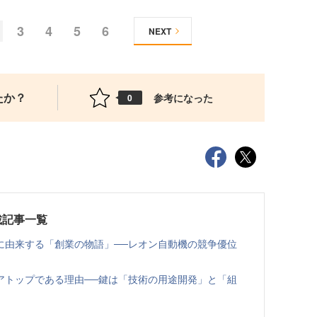
3
4
5
6
NEXT
たか？
参考になった
0
載記事一覧
に由来する「創業の物語」──レオン自動機の競争優位
アトップである理由──鍵は「技術の用途開発」と「組