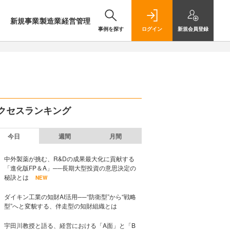
新規事業
製造業
経営管理
事例を探す
ログイン
新規
会員登録
クセスランキング
今日
週間
月間
中外製薬が挑む、R&Dの成果最大化に貢献する
「進化版FP＆A」──長期大型投資の意思決定の
秘訣とは
NEW
ダイキン工業の知財AI活用──“防衛型”から“戦略
型”へと変貌する、伴走型の知財組織とは
宇田川教授と語る、経営における「A面」と「B