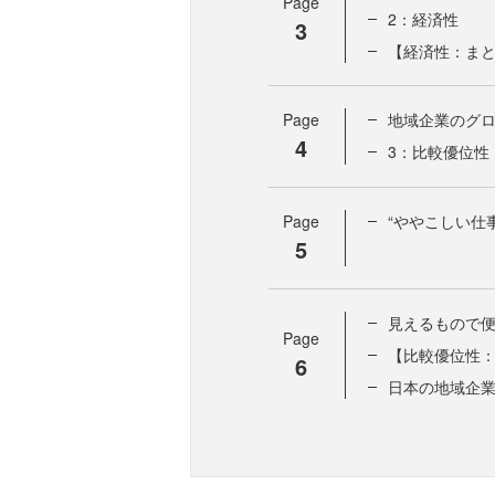
Page
2：経済性
3
【経済性：ま
Page
地域企業のグ
4
3：比較優位性
Page
“ややこしい仕
5
見えるもので
Page
【比較優位性
6
日本の地域企