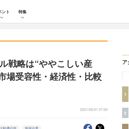
ベント
特集
ル戦略は“ややこしい産
ア
─市場受容性・経済性・比較
1
2021/05/31 07:00
2
比較優位性
地域企業