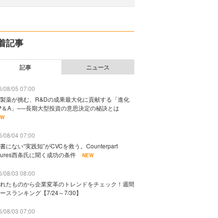
着記事
記事
ニュース
/08/05 07:00
製薬が挑む、R&Dの成果最大化に貢献する「進化
P＆A」──長期大型投資の意思決定の秘訣とは
EW
/08/04 07:00
書にない“実践知”がCVCを救う。Counterpart
ntures西条氏に聞く成功の条件
NEW
/08/03 08:00
れたものから企業変革のトレンドをチェック！週間
ースランキング【7/24～7/30】
/08/03 07:00