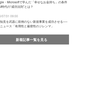
ogle・Microsoftで学んだ「幸せなお金持ち」の条件
AI時代の“成功法則”とは？
/07/31 09:00
知見を武器に前例のない新規事業を成功させる──
ニュース「有用性と厳密性のジレンマ」
新着記事一覧を見る