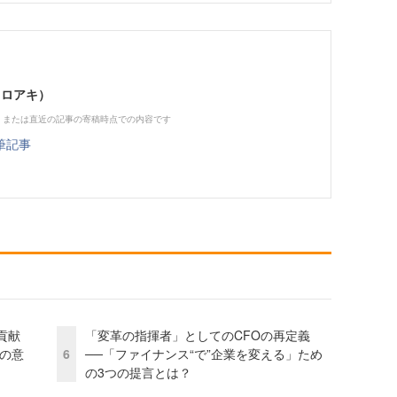
ヒロアキ）
、または直近の記事の寄稿時点での内容です
筆記事
貢献
「変革の指揮者」としてのCFOの再定義
資の意
6
──「ファイナンス“で”企業を変える」ため
の3つの提言とは？