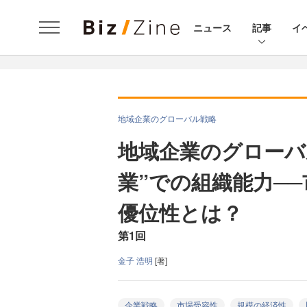
ニュース
記事
イ
地域企業のグローバル戦略
地域企業のグローバ
業”での組織能力─
優位性とは？
第1回
金子 浩明
[著]
企業戦略
市場受容性
規模の経済性