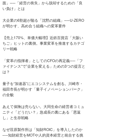
面」──「経営の喪失」から脱却するための「良
い負け」とは
大企業の6割超が陥る「沈黙の組織」──U-ZERO
が明かす、高め合う組織への変革要件
【売上170%、単価大幅増】近鉄百貨店「大阪い
ちご」ヒットの裏側。事業変革を推進するカテゴ
リー戦略
「変革の指揮者」としてのCFOの再定義──「フ
ァイナンス“で”企業を変える」ための3つの提言と
は？
量子を“加速器”にエコシステムを創る。川崎市・
福田市長が明かす「量子イノベーションパーク」
の全貌
あえて保険は売らない。大同生命の経営者コミュ
ニティ「どうだい？」急成長の裏にある「恩返
し」と生存戦略
なぜ荏原製作所は「知財ROIC」を導入したのか
──知財経営をMOTや人的資本経営と統合する挑