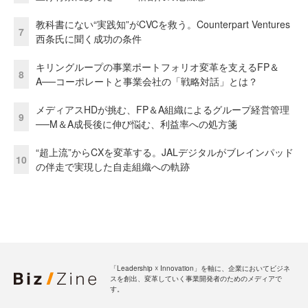
教科書にない“実践知”がCVCを救う。Counterpart Ventures
7
西条氏に聞く成功の条件
キリングループの事業ポートフォリオ変革を支えるFP＆
8
A──コーポレートと事業会社の「戦略対話」とは？
メディアスHDが挑む、FP＆A組織によるグループ経営管理
9
──M＆A成長後に伸び悩む、利益率への処方箋
“超上流”からCXを変革する。JALデジタルがブレインパッド
10
の伴走で実現した自走組織への軌跡
「Leadership ☓ Innovation」を軸に、企業においてビジネ
スを創出、変革していく事業開発者のためのメディアで
す。