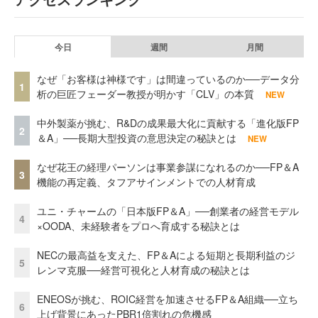
今日
週間
月間
なぜ「お客様は神様です」は間違っているのか──データ分
1
析の巨匠フェーダー教授が明かす「CLV」の本質
NEW
中外製薬が挑む、R&Dの成果最大化に貢献する「進化版FP
2
＆A」──長期大型投資の意思決定の秘訣とは
NEW
なぜ花王の経理パーソンは事業参謀になれるのか──FP＆A
3
機能の再定義、タフアサインメントでの人材育成
ユニ・チャームの「日本版FP＆A」──創業者の経営モデル
4
×OODA、未経験者をプロへ育成する秘訣とは
NECの最高益を支えた、FP＆Aによる短期と長期利益のジ
5
レンマ克服──経営可視化と人材育成の秘訣とは
ENEOSが挑む、ROIC経営を加速させるFP＆A組織──立ち
6
上げ背景にあったPBR1倍割れの危機感