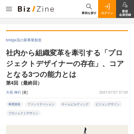
新規
事例を探す
ログイン
会員登録
bridge流の新事業創造
社内から組織変革を牽引する「プロ
ジェクトデザイナーの存在」、コア
となる3つの能力とは
第4回（最終回）
大長 伸行
[著]
2021/07/27 07:00
事業開発
ファシリテーション
チームビルディング
ビジョンデザイン
プロジェクトデザイン