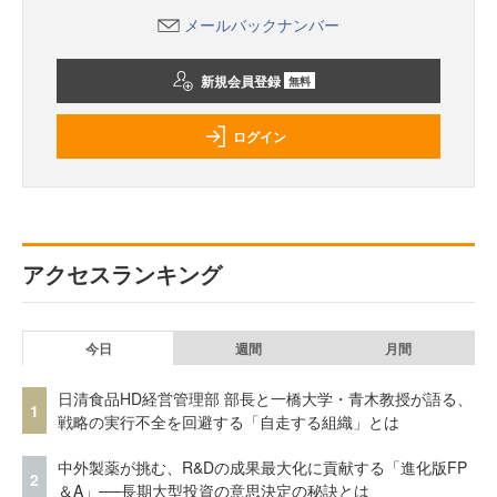
メールバックナンバー
新規会員登録
無料
ログイン
アクセスランキング
今日
週間
月間
日清食品HD経営管理部 部長と一橋大学・青木教授が語る、
1
戦略の実行不全を回避する「自走する組織」とは
中外製薬が挑む、R&Dの成果最大化に貢献する「進化版FP
2
＆A」──長期大型投資の意思決定の秘訣とは