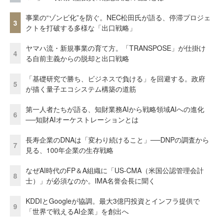
事業の“ゾンビ化”を防ぐ。NEC松田氏が語る、停滞プロジェ
3
クトを打破する多様な「出口戦略」
ヤマハ流・新規事業の育て方。「TRANSPOSE」が仕掛け
4
る自前主義からの脱却と出口戦略
「基礎研究で勝ち、ビジネスで負ける」を回避する。政府
5
が描く量子エコシステム構築の道筋
第一人者たちが語る、知財業務AIから戦略領域AIへの進化
6
──知財AIオーケストレーションとは
長寿企業のDNAは「変わり続けること」──DNPの調査から
7
見る、100年企業の生存戦略
なぜAI時代のFP＆A組織に「US-CMA（米国公認管理会計
8
士）」が必須なのか。IMA名誉会長に聞く
KDDIとGoogleが協調。最大3億円投資とインフラ提供で
9
「世界で戦えるAI企業」を創出へ