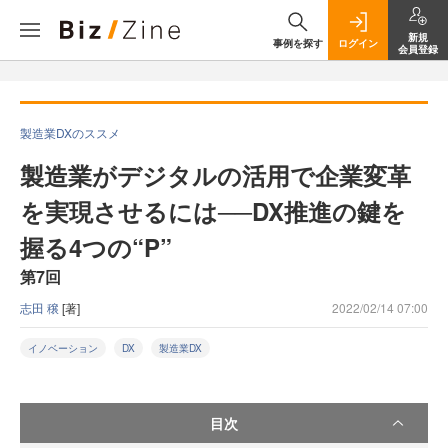
新規
事例を探す
ログイン
会員登録
製造業DXのススメ
製造業がデジタルの活用で企業変革
を実現させるには──DX推進の鍵を
握る4つの“P”
第7回
志田 穣
[著]
2022/02/14 07:00
イノベーション
DX
製造業DX
目次